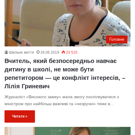
Головне
Шкільне життя
28.06.2019
23 515
Вчитель, який безпосередньо навчає
дитину в школі, не може бути
репетитором — це конфлікт інтересів, –
Лілія Гриневич
Журналіст «Високого замку» мала змогу поспілкуватися з
міністром про найбільш важливі та «незручні» теми в…
Читати »