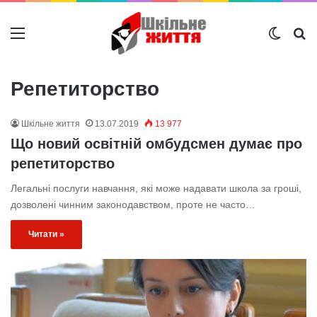
Меню
Switch
Ш
Репетиторство
Шкільне життя
13.07.2019
13 977
Що новий освітній омбудсмен думає про
репетиторство
Легальні послуги навчання, які може надавати школа за гроші,
дозволені чинним законодавством, проте не часто…
Читати »