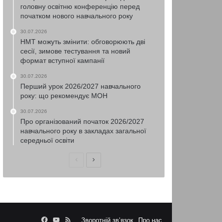
головну освітню конференцію перед
початком нового навчального року
30.07.2026
НМТ можуть змінити: обговорюють дві
сесії, зимове тестування та новий
формат вступної кампанії
30.07.2026
Перший урок 2026/2027 навчального
року: що рекомендує МОН
30.07.2026
Про організований початок 2026/2027
навчального року в закладах загальної
середньої освіти
Попередня
Наступна
сторінка
сторінка
Facebook
YouTube
RSS
Зворотній зв’язок
Про нас