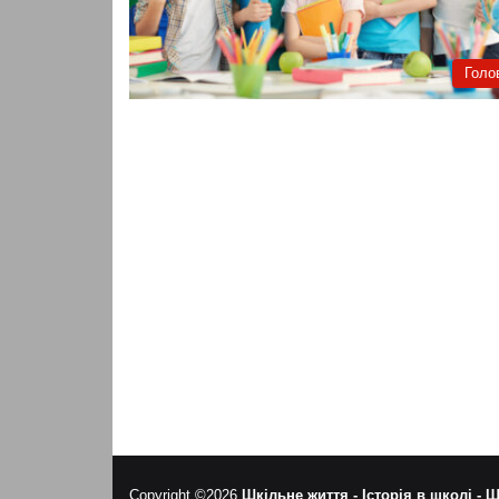
Голо
Copyright ©2026
Шкільне життя -
Історія в школі -
Ш