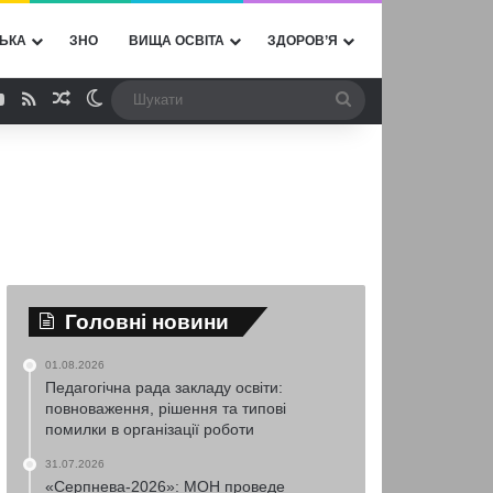
ЬКА
ЗНО
ВИЩА ОСВІТА
ЗДОРОВ’Я
ebook
YouTube
RSS
Випадкова стаття
Switch skin
Шукати
Головні новини
01.08.2026
Педагогічна рада закладу освіти:
повноваження, рішення та типові
помилки в організації роботи
31.07.2026
«Серпнева-2026»: МОН проведе