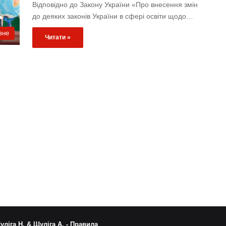
Відповідно до Закону України «Про внесення змін
до деяких законів України в сфері освіти щодо…
вне
Читати »
уліга Н. & Шуліга А. -
Правила