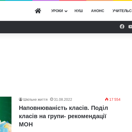
ГОЛОВНА
УРОКИ
НУШ
АНОНС
УЧИТЕЛЬС
Fac
Шкільне життя
31.08.2022
17 554
Наповнюваність класів. Поділ
класів на групи- рекомендації
МОН