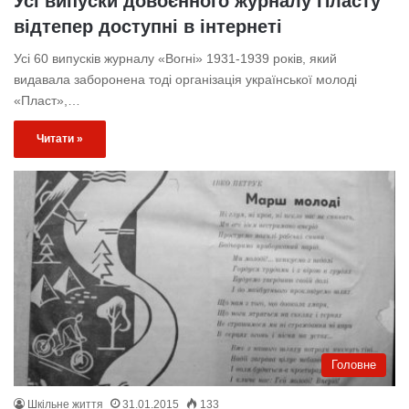
Усі випуски довоєнного журналу Пласту
відтепер доступні в інтернеті
Усі 60 випусків журналу «Вогні» 1931-1939 років, який
видавала заборонена тоді організація української молоді
«Пласт»,…
Читати »
Головне
Шкільне життя
31.01.2015
133