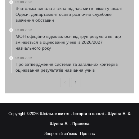
05.08.2026
Вчителька випала з вікна під час миття вікон у школі
Одеси: департамент освіти розпочне службове
вивчення обставин
05.08.2026
МОН офіційно відмовилося від груп результатів: що
змінюється в оцінюванні учнів із 2026/2027
навчального року
05.08.2026
Про затвердження системи та загальних критеріїв
оцінювання результатів навчання учнів
Попередня
Наступна
сторінка
сторінка
Copyright ©2026
Шкільне життя -
Історія в школі -
Шуліга Н. &
Шуліга А. -
Правила
Зворотній зв’язок
Про нас