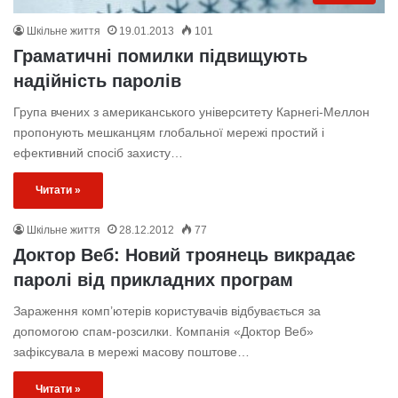
Шкільне життя
19.01.2013
101
Граматичні помилки підвищують
надійність паролів
Група вчених з американського університету Карнегі-Меллон
пропонують мешканцям глобальної мережі простий і
ефективний спосіб захисту…
Читати »
Шкільне життя
28.12.2012
77
Доктор Веб: Новий троянець викрадає
паролі від прикладних програм
Зараження комп’ютерів користувачів відбувається за
допомогою спам-розсилки. Компанія «Доктор Веб»
зафіксувала в мережі масову поштове…
Читати »