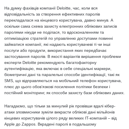
На думку фахівців компанії Deloitte, час, коли вся
відповідальність за створення ефективних паролів
перекладалася на кінцевого користувача, давно минув. А
оскільки сама схема захисту електронних облікових записів
паролями нікуди не поділася, то вдосконаленням та
оптимізацією стратегій по управлінню доступами повинні
займатися компанії, які надають користувачеві ті чи інші
послуги або продукти, використання яких передбачає
застосування паролів. В якості варіантів вирішення проблеми
експерти Deloitte рекомендують багатофакторну
аутентифікацію, яка включає в себе спеціальні маркери,
біометричні дані та паралельні способи ідентифікації, такі як
SMS, що відправляються на мобільний телефон користувача,
плюс до цього обов’язкові посилення політики безпеки і
постійний моніторинг, як способи захисту бази облікових даних.
Нагадаємо, що тільки за минулий рік провівши вдалі кібер-
атаки зловмисники зуміли викрасти облікові дані мільйонів
кінцевих користувачів цілого ряду великих IT-компаній – від
Apple до Zappos. Вкрадені паролі в подальшому