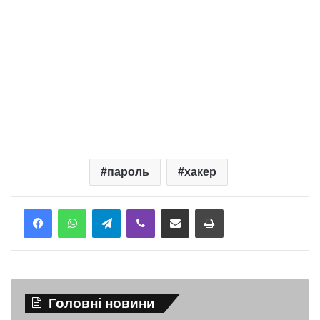
пароль
хакер
Telegram
Viber
Надіслати електронною поштою
Надрукувати
Головні новини