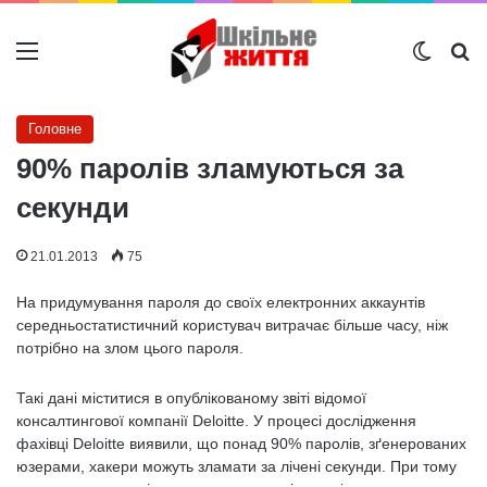
Меню
Switch
Ш
Головне
90% паролів зламуються за
секунди
21.01.2013
75
На придумування пароля до своїх електронних аккаунтів
середньостатистичний користувач витрачає більше часу, ніж
потрібно на злом цього пароля.
Такі дані міститися в опублікованому звіті відомої
консалтингової компанії Deloitte. У процесі дослідження
фахівці Deloitte виявили, що понад 90% паролів, зґенерованих
юзерами, хакери можуть зламати за лічені секунди. При тому