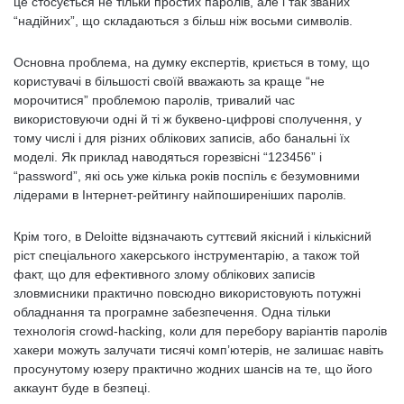
це стосується не тільки простих паролів, але і так званих
“надійних”, що складаються з більш ніж восьми символів.
Основна проблема, на думку експертів, криється в тому, що
користувачі в більшості своїй вважають за краще “не
морочитися” проблемою паролів, тривалий час
використовуючи одні й ті ж буквено-цифрові сполучення, у
тому числі і для різних облікових записів, або банальні їх
моделі. Як приклад наводяться горезвісні “123456” і
“password”, які ось уже кілька років поспіль є безумовними
лідерами в Інтернет-рейтингу найпоширеніших паролів.
Крім того, в Deloitte відзначають суттєвий якісний і кількісний
ріст спеціального хакерського інструментарію, а також той
факт, що для ефективного злому облікових записів
зловмисники практично повсюдно використовують потужні
обладнання та програмне забезпечення. Одна тільки
технологія crowd-hacking, коли для перебору варіантів паролів
хакери можуть залучати тисячі комп’ютерів, не залишає навіть
просунутому юзеру практично жодних шансів на те, що його
аккаунт буде в безпеці.