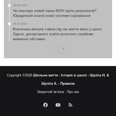
06.08.2026
Чи скасовує новий наказ МОН групи результатів?
Юридичний аналіз нової системи оцінювання
05.08.2026
Вчителька випала з вікна під час миття вікон у школі
Одеси: департамент освіти розпочне службове
вивчення обставин
Попередня
Наступна
сторінка
сторінка
Copyright ©2026
Шкільне життя -
Історія в школі -
Шуліга Н. &
Шуліга А. -
Правила
Зворотній зв’язок
Про нас
Facebook
YouTube
RSS