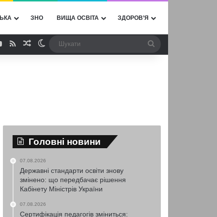
ЬКА
ЗНО
ВИЩА ОСВІТА
ЗДОРОВ’Я
ebook
YouTube
RSS
Випадкова стаття
Switch skin
Шукати
Головні новини
07.08.2026
Державні стандарти освіти знову
змінено: що передбачає рішення
Кабінету Міністрів України
07.08.2026
Сертифікація педагогів зміниться: