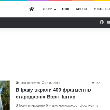
ГОЛОВНА
УРОКИ
НУШ
АНОНС
УЧИТЕЛЬС
Fac
Шкільне життя
26.02.2013
155
В Іраку вкрали 400 фрагментів
стародавніх Воріт Іштар
В Іраку викрадено близько чотирьохсот фрагментів