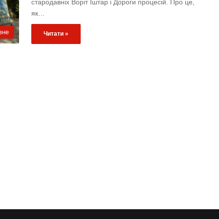
стародавніх Воріт Іштар і Дороги процесій. Про це,
як…
вне
Читати »