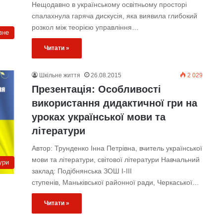
Нещодавно в українському освітньому просторі
спалахнула гаряча дискусія, яка виявила глибокий
розкол між теорією управління…
вне
Читати »
Шкільне життя
26.08.2015
2 029
Презентація: Особливості
використання дидактичної гри на
уроках української мови та
літератури
Автор: Трунденко Інна Петрівна, вчитель української
мови та літератури, світової літератури Навчальний
ури
заклад: Подібнянська ЗОШ І-ІІІ
ступенів, Маньківської районної ради, Черкаської…
Читати »