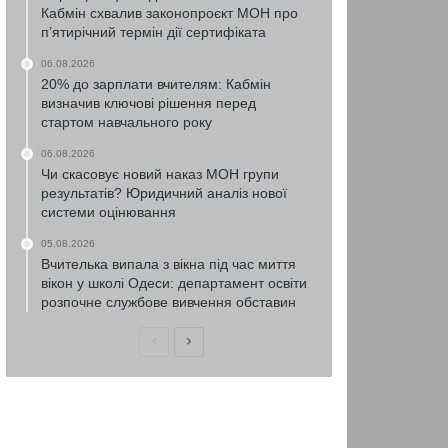
Кабмін схвалив законопроєкт МОН про
п’ятирічний термін дії сертифіката
06.08.2026
20% до зарплати вчителям: Кабмін
визначив ключові рішення перед
стартом навчального року
06.08.2026
Чи скасовує новий наказ МОН групи
результатів? Юридичний аналіз нової
системи оцінювання
05.08.2026
Вчителька випала з вікна під час миття
вікон у школі Одеси: департамент освіти
розпочне службове вивчення обставин
Попередня
Наступна
сторінка
сторінка