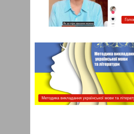
Голо
Методика викладання української мови та літерат