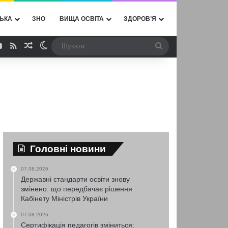
ЬКА
ЗНО
ВИЩА ОСВІТА
ЗДОРОВ’Я
ebook
YouTube
RSS
Випадкова стаття
Switch skin
Шукати
Головні новини
07.08.2026
Державні стандарти освіти знову
змінено: що передбачає рішення
Кабінету Міністрів України
07.08.2026
Сертифікація педагогів зміниться: