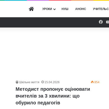
ГОЛОВНА
УРОКИ
НУШ
АНОНС
УЧИТЕЛЬС
Fac
Шкільне життя
15.04.2026
854
Методист пропонує оцінювати
вчителів за 3 хвилини: що
обурило педагогів