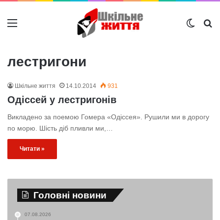
Меню
Switch
Ш
лестригони
Шкільне життя
14.10.2014
931
Одіссей у лестригонів
Викладено за поемою Гомера «Одіссея». Рушили ми в дорогу
по морю. Шість діб пливли ми,…
Читати »
Головні новини
07.08.2026