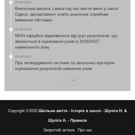
05.08.2026
Вчителька випала з вікна під час миття вікон у школі
Одеси: департамент освіти розпочне службове
вивчення обставин
05.08.2026
МОН офіційно відмовилося від груп результатів: що
змінюється в оцінюванні учнів із 2026/2027
навчального року
05.08.2026
Про затвердження системи та загальних критеріїв
оцінювання результатів навчання учнів
Попередня
Наступна
сторінка
сторінка
Copyright ©2026
Шкільне життя -
Історія в школі -
Шуліга Н. &
Шуліга А. -
Правила
Зворотній зв’язок
Про нас