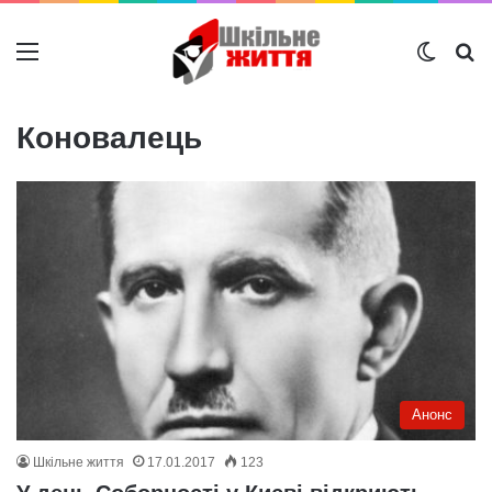
Меню
Switch
Ш
Коновалець
Анонс
Шкільне життя
17.01.2017
123