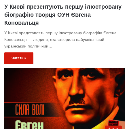
У Києві презентують першу ілюстровану
біографію творця ОУН Євгена
Коновальця
У Києві представлять першу ілюстровану біографію Євгена
Коновальця — людини, яка створила найуспішніший
український політичний…
Читати »