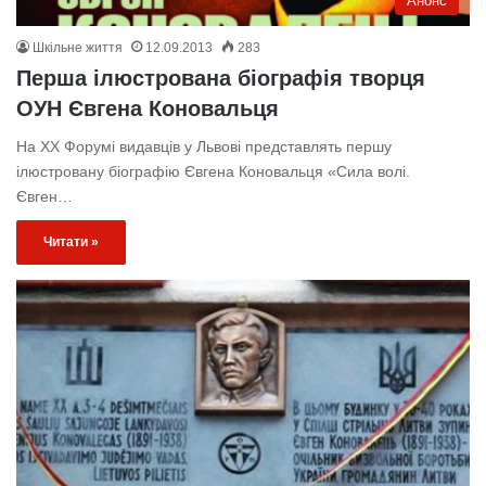
Анонс
Шкільне життя
12.09.2013
283
Перша ілюстрована біографія творця
ОУН Євгена Коновальця
На ХХ Форумі видавців у Львові представлять першу
ілюстровану біографію Євгена Коновальця «Сила волі.
Євген…
Читати »