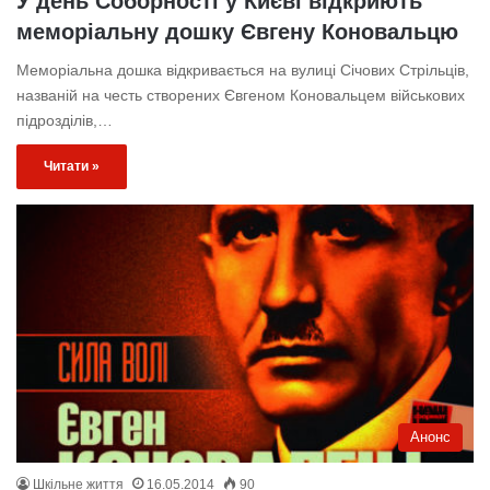
У день Соборності у Києві відкриють
меморіальну дошку Євгену Коновальцю
Меморіальна дошка відкривається на вулиці Січових Стрільців,
названій на честь створених Євгеном Коновальцем вiйськових
пiдроздiлiв,…
Читати »
Анонс
Шкільне життя
16.05.2014
90