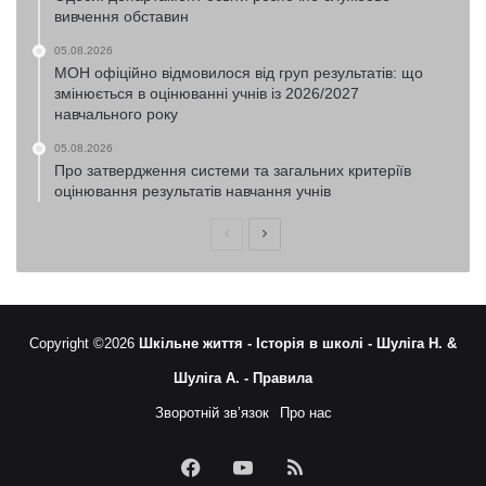
вивчення обставин
05.08.2026
МОН офіційно відмовилося від груп результатів: що
змінюється в оцінюванні учнів із 2026/2027
навчального року
05.08.2026
Про затвердження системи та загальних критеріїв
оцінювання результатів навчання учнів
Попередня
Наступна
сторінка
сторінка
Copyright ©2026
Шкільне життя -
Історія в школі -
Шуліга Н. &
Шуліга А. -
Правила
Зворотній зв’язок
Про нас
Facebook
YouTube
RSS