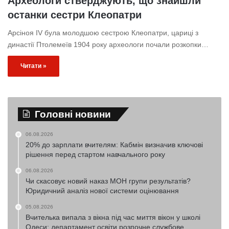
Археологи стверджують, що знайшли
останки сестри Клеопатри
Арсіноя IV була молодшою ​​сестрою Клеопатри, цариці з
династії Птолемеїв 1904 року археологи почали розкопки…
Читати »
Головні новини
06.08.2026
20% до зарплати вчителям: Кабмін визначив ключові
рішення перед стартом навчального року
06.08.2026
Чи скасовує новий наказ МОН групи результатів?
Юридичний аналіз нової системи оцінювання
05.08.2026
Вчителька випала з вікна під час миття вікон у школі
Одеси: департамент освіти розпочне службове