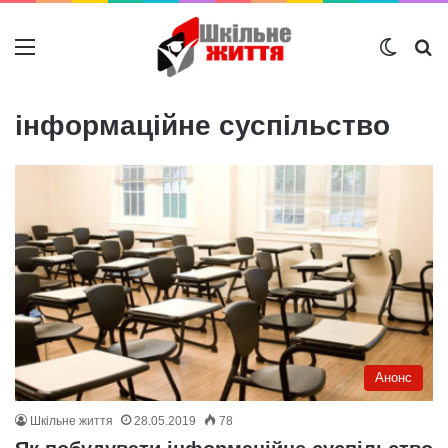
Меню
Switch
Ш
інформаційне суспільство
Анонс
Шкільне життя
28.05.2019
78