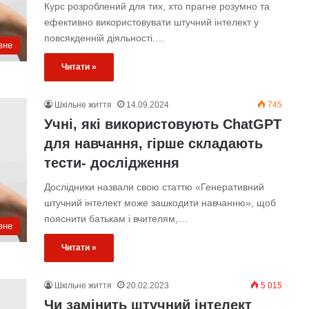
Курс розроблений для тих, хто прагне розумно та
ефективно використовувати штучний інтелект у
повсякденній діяльності.…
вне
Читати »
Шкільне життя
14.09.2024
745
Учні, які використовують ChatGPT
для навчання, гірше складають
тести- дослідження
Дослідники назвали свою статтю «Генеративний
штучний інтелект може зашкодити навчанню», щоб
пояснити батькам і вчителям,…
вне
Читати »
Шкільне життя
20.02.2023
5 015
Чи замінить штучний інтелект