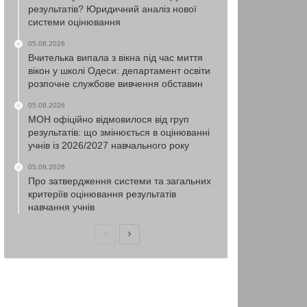
результатів? Юридичний аналіз нової
системи оцінювання
05.08.2026
Вчителька випала з вікна під час миття
вікон у школі Одеси: департамент освіти
розпочне службове вивчення обставин
05.08.2026
МОН офіційно відмовилося від груп
результатів: що змінюється в оцінюванні
учнів із 2026/2027 навчального року
05.08.2026
Про затвердження системи та загальних
критеріїв оцінювання результатів
навчання учнів
Попередня
Наступна
сторінка
сторінка