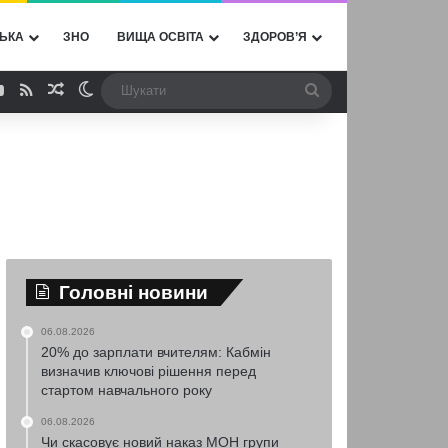
ЬКА
ЗНО
ВИЩА ОСВІТА
ЗДОРОВ’Я
ebook
YouTube
RSS
Випадкова стаття
Switch skin
Шукати
Головні новини
06.08.2026
20% до зарплати вчителям: Кабмін
визначив ключові рішення перед
стартом навчального року
06.08.2026
Чи скасовує новий наказ МОН групи