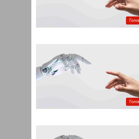
Голо
Голо