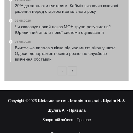
20% до зарплати вчителям: Кабмін визначив ключові
рішення перед стартом навчального року
06.08.2026
Чи скасовує новий наказ МОН групи результатів?
Юридичний аналіз нової системи оцінювання
05.08.2026
Вчителька випала з вікна під час миття вікон у школі
Одеси: департамент освіти розпочне службове
вивчення обставин
Попередня
Наступна
сторінка
сторінка
Copyright ©2026
Шкільне життя -
Історія в школі -
Шуліга Н. &
Шуліга А. -
Правила
Зворотній зв’язок
Про нас