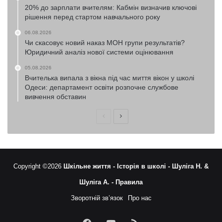
20% до зарплати вчителям: Кабмін визначив ключові
рішення перед стартом навчального року
06.08.2026
Чи скасовує новий наказ МОН групи результатів?
Юридичний аналіз нової системи оцінювання
05.08.2026
Вчителька випала з вікна під час миття вікон у школі
Одеси: департамент освіти розпочне службове
вивчення обставин
Попередня
Наступна
сторінка
сторінка
Copyright ©2026
Шкільне життя -
Історія в школі -
Шуліга Н. &
Шуліга А. -
Правила
Зворотній зв’язок
Про нас