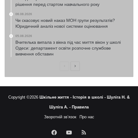
рішення перед стартом навчального року
06.08.2026
Чи скасовує новий наказ МОН групи результатів?
Юридичний аналіз нової системи оцінювання
05.08.2026
Вчителька випала з вікна під час миття вікон у школі
Одеси: департамент освіти розпочне службове
вивчення обставин
Попередня
Наступна
сторінка
сторінка
Copyright ©2026
Шкільне життя -
Історія в школі -
Шуліга Н. &
Шуліга А. -
Правила
Зворотній зв’язок
Про нас
Facebook
YouTube
RSS