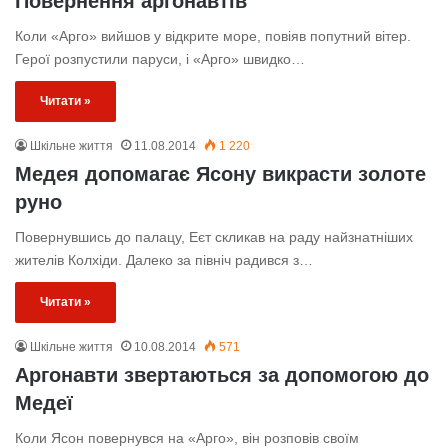
Повернення аргонавтів
Коли «Арго» вийшов у відкрите море, повіяв попутний вітер.
Герої розпустили паруси, і «Арго» швидко…
Читати »
Шкільне життя
11.08.2014
1 220
Медея допомагає Ясону викрасти золоте
руно
Повернувшись до палацу, Еєт скликав на раду найзнатніших
жителів Колхіди. Далеко за північ радився з…
Читати »
Шкільне життя
10.08.2014
571
Аргонавти звертаються за допомогою до
Медеї
Коли Ясон повернувся на «Арго», він розповів своїм