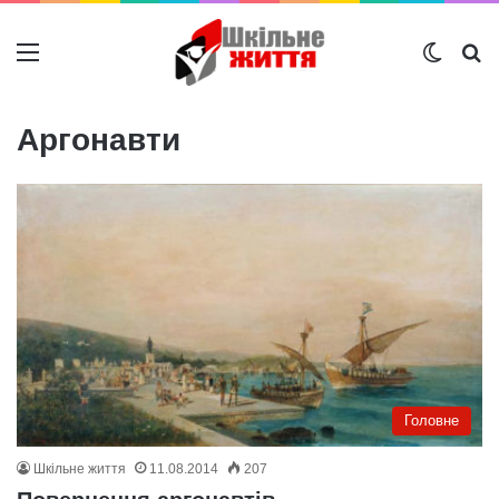
Меню
Switch
Ш
Аргонавти
Головне
Шкільне життя
11.08.2014
207