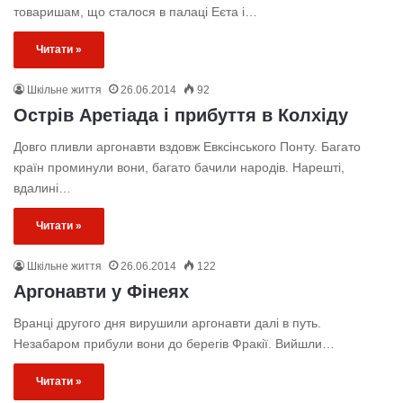
товаришам, що сталося в палаці Еєта і…
Читати »
Шкільне життя
26.06.2014
92
Острів Аретіада і прибуття в Колхіду
Довго пливли аргонавти вздовж Евксінського Понту. Багато
країн проминули вони, багато бачили народів. Нарешті,
вдалині…
Читати »
Шкільне життя
26.06.2014
122
Аргонавти у Фінеях
Вранці другого дня вирушили аргонавти далі в путь.
Незабаром прибули вони до берегів Фракії. Вийшли…
Читати »