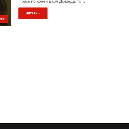
Фракії по коней царя Діомеда, то…
Читати »
вне