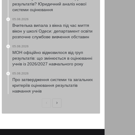
результатів? Юридичний аналіз нової
системи оцінювання
05.08.2026
Вчителька випала з вікна під час миття
вікон у школі Одеси: департамент освіти
розпочне службове вивчення обставин
05.08.2026
МОН офіційно відмовилося від груп
результатів: що змінюється в оцінюванні
учнів із 2026/2027 навчального року
05.08.2026
Про затвердження системи та загальних
критеріїв оцінювання результатів
навчання учнів
Попередня
Наступна
сторінка
сторінка