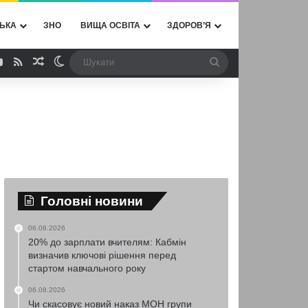
ЬКА
ЗНО
ВИЩА ОСВІТА
ЗДОРОВ’Я
ebook
YouTube
RSS
Випадкова стаття
Switch skin
Шукати
Головні новини
06.08.2026
20% до зарплати вчителям: Кабмін
визначив ключові рішення перед
стартом навчального року
06.08.2026
Чи скасовує новий наказ МОН групи