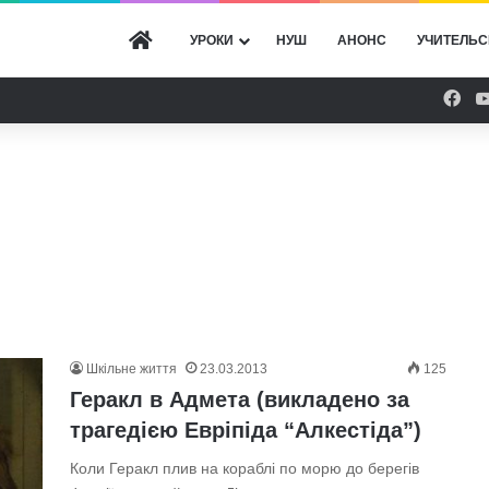
ГОЛОВНА
УРОКИ
НУШ
АНОНС
УЧИТЕЛЬС
Fac
Шкільне життя
23.03.2013
125
Геракл в Адмета (викладено за
трагедією Евріпіда “Алкестіда”)
Коли Геракл плив на кораблі по морю до берегів