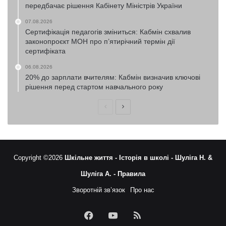
передбачає рішення Кабінету Міністрів України
07.08.2026
Сертифікація педагогів зміниться: Кабмін схвалив
законопроєкт МОН про п’ятирічний термін дії
сертифіката
06.08.2026
20% до зарплати вчителям: Кабмін визначив ключові
рішення перед стартом навчального року
Попередня
Наступна
сторінка
сторінка
Copyright ©2026
Шкільне життя -
Історія в школі -
Шуліга Н. &
Шуліга А. -
Правила
Зворотній зв’язок
Про нас
Facebook
YouTube
RSS