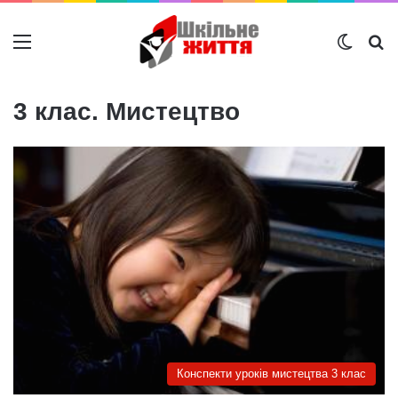
Меню
Switch
Ш
3 клас. Мистецтво
Конспекти уроків мистецтва 3 клас