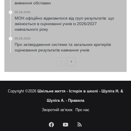
вивчення обставин
05.08.2026
МОН офіційно відмовилося від груп результатів: що
змінюється в оцінюванні учнів із 2026/2027
навчального року
05.08.2026
Про затвердження системи та загальних критеріїв
оцінювання результатів навчання учнів
Попередня
Наступна
сторінка
сторінка
Copyright ©2026
Шкільне життя -
Історія в школі -
Шуліга Н. &
Шуліга А. -
Правила
Зворотній зв’язок
Про нас
Facebook
YouTube
RSS