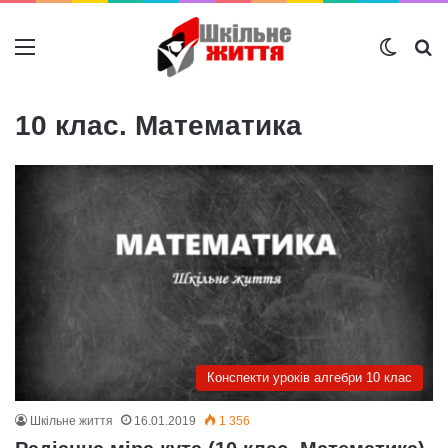
Меню
Switch
Ш
10 клас. Математика
Конспекти уроків алгебри 10 клас
Шкільне життя
16.01.2019
1 356