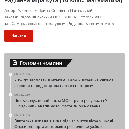
Радіанна міра кута (10 клас. Математика)
Автор: Алєксєєнко Ірина Сергіївна Навчальний
заклад: Радомишльський НВК “ЗОШ І-ІІІ ст.№4-ЗДО”
ім.І.Самоплавського Тема уроку: Радіанна міра кута Мета…
Читати »
Головні новини
06.08.2026
20% до зарплати вчителям: Кабмін визначив ключові
рішення перед стартом навчального року
06.08.2026
Чи скасовує новий наказ МОН групи результатів?
Юридичний аналіз нової системи оцінювання
05.08.2026
Вчителька випала з вікна під час миття вікон у школі
Одеси: департамент освіти розпочне службове