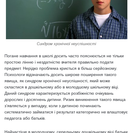
Синдром хронічної неуспішності
Погане навчання в школі досить часто пояснюється не тільки
простою лінню і нездатністю вчителя правильно подати
предмет. Нерідко проблема криється в більш серйозному.
Психологи відзначають досить широке поширення такого
явища, як синдром хронічної неуспішності, який може
скластися в дошкільному або в молодшому шкільному віці.
Даний синдром характеризується розбіжністю очікувань
дорослих і досягнень дитини. Ризик виникнення такого явища
з’являється у випадку, коли з дитиною починають
систематично займатися і результат категорично не влаштовує
педагога або батьків.
Найчастіше в молодшому, середньому дошкільному віці батьки