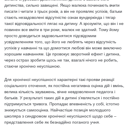
дитинства, сильно завищені. Якщо малюка починають вчити
писати і читати з трьох років, а він не проявляє успіхів, батьки
стають незадоволені відсутністю ознак вундеркінда і тягар
такої відповідальності лягає на дитину. А зрозуміти, що він і не
повинен все вміти в три роки, малюк не здатний. Тому йому
просто доводиться задовольнятися підсвідомим
усвідомленням того, що його не люблять через відсутність
успіхів у навчанні та що домогтися любові він може виключно
хорошим навчанням. Це провокує зворотний ефект і дитина,
через острах зробити щось не так, взагалі нічого не робить,
стаючи хронічно неуспішною.
Для хронічної неуспішності характерні такі прояви реакції
соціального оточення, як постійна негативна оцінка дій і вмінь,
велика кількість зауважень, вічне невдоволення педагога і
батьків. У результаті таких дій в дитині з’являється і постійно
підтримується тривога. Пропадає впевненість у собі, істотно
знижується самооцінка. Найчастіше позиція молодшого
школяра з синдромом хронічної неуспішності щодо себе –
представлення себе як безнадійно поганого учня.