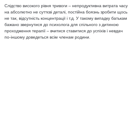
Слідство високого рівня тривоги – непродуктивна витрата часу
на абсолютно не суттєві деталі, постійна боязнь зробити щось
не так, відсутність концентрації і т.д. У такому випадку батькам
бажано звернутися до психолога для спільного з дитиною
проходження терапії – вчитися ставитися до успіхів і невдач
по-іншому доведеться всім членам родини.