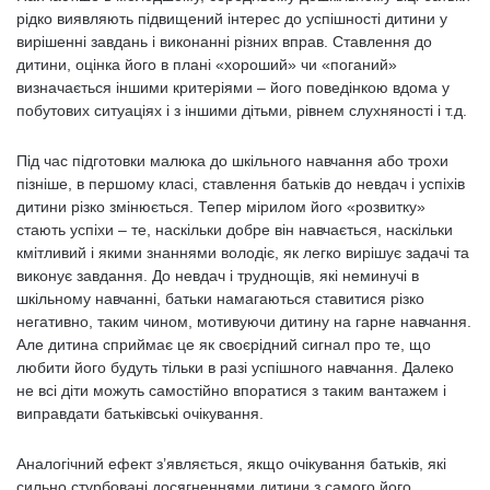
рідко виявляють підвищений інтерес до успішності дитини у
вирішенні завдань і виконанні різних вправ. Ставлення до
дитини, оцінка його в плані «хороший» чи «поганий»
визначається іншими критеріями – його поведінкою вдома у
побутових ситуаціях і з іншими дітьми, рівнем слухняності і т.д.
Під час підготовки малюка до шкільного навчання або трохи
пізніше, в першому класі, ставлення батьків до невдач і успіхів
дитини різко змінюється. Тепер мірилом його «розвитку»
стають успіхи – те, наскільки добре він навчається, наскільки
кмітливий і якими знаннями володіє, як легко вирішує задачі та
виконує завдання. До невдач і труднощів, які неминучі в
шкільному навчанні, батьки намагаються ставитися різко
негативно, таким чином, мотивуючи дитину на гарне навчання.
Але дитина сприймає це як своєрідний сигнал про те, що
любити його будуть тільки в разі успішного навчання. Далеко
не всі діти можуть самостійно впоратися з таким вантажем і
виправдати батьківські очікування.
Аналогічний ефект з’являється, якщо очікування батьків, які
сильно стурбовані досягненнями дитини з самого його