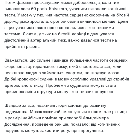
Потім фахівці просканували мозок добровольців, коли тим
виповнилося 60 років. Крім того, учасники виконали когнітивні
тести. У мозку у тих, чия частота серцевих скорочень на біговій
доріжці різко зростала, сірої речовини виявилося менше. Деякі
з цих учасників також гірше справлялися з когнітивними
тестами. Людям, у яких на біговій доріжці підвищувався
діастолічний артеріальний тиск, важко давалися тести на
прийняття рішень.
Вважається, що сильне і швидке збільшення частоти серцевих
скорочень і артеріального тиску, який спостерігається, коли
неактивна людина займається спортом, пошкоджує мозок.
Дрібні кровоносні судини в мозку особливо уразливі до стрибків
артеріального тиску. Проблеми з судинами можуть стати
причиною зміни структури мозку і когнітивних порушень.
Швидше за все, неактивні люди схильні до розвитку
недоумства. Мозок зазвичай зменшується з віком, але різниця
в розмірі найбільш помітна при хворобі Альцгеймера.
Дослідження, проведене раніше, показало: від когнітивних
порушень можуть захистити регулярні прогулянки.