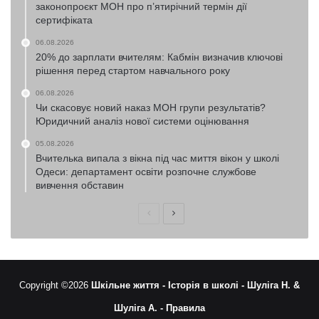
законопроєкт МОН про п’ятирічний термін дії
сертифіката
06.08.2026
20% до зарплати вчителям: Кабмін визначив ключові
рішення перед стартом навчального року
06.08.2026
Чи скасовує новий наказ МОН групи результатів?
Юридичний аналіз нової системи оцінювання
05.08.2026
Вчителька випала з вікна під час миття вікон у школі
Одеси: департамент освіти розпочне службове
вивчення обставин
Попередня
Наступна
сторінка
сторінка
Copyright ©2026
Шкільне життя -
Історія в школі -
Шуліга Н. &
Шуліга А. -
Правила