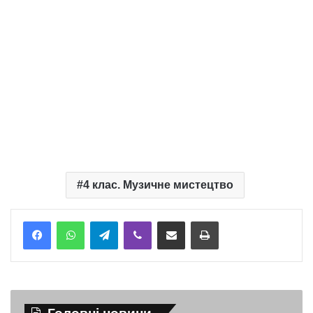
4 клас. Музичне мистецтво
Telegram
Viber
Надіслати електронною поштою
Надрукувати