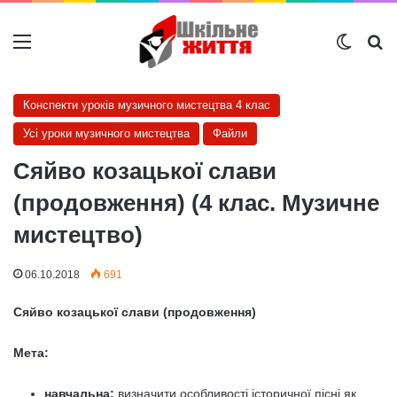
Меню
Switch
Ш
Конспекти уроків музичного мистецтва 4 клас
Усі уроки музичного мистецтва
Файли
Сяйво козацької слави
(продовження) (4 клас. Музичне
мистецтво)
06.10.2018
691
Сяйво козацької слави (продовження)
Мета:
навчальна:
визначити особливості історичної пісні як