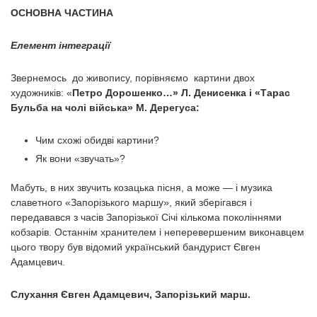
ОСНОВНА ЧАСТИНА
Елемент інтеграції
Звернемось до живопису, порівняємо картини двох
художників: «
Петро Дорошенко…» Л. Денисенка і «Тарас
Бульба на чолі війська» М. Дерегуса:
Чим схожі обидві картини?
Як вони «звучать»?
Мабуть, в них звучить козацька пісня, а може — і музика
славетного «Запорізького маршу», який зберігався і
передавався з часів Запорізької Січі кількома поколіннями
кобзарів. Останнім хранителем і неперевершеним виконавцем
цього твору був відомий український бандурист Євген
Адамцевич.
Слухання Євген Адамцевич, Запорізький марш.