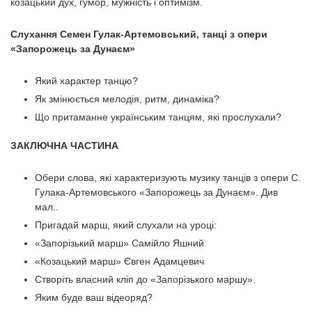
козацький дух, гумор, мужність і оптимізм.
Слухання Семен Гулак-Артемовський, танці з опери
«Запорожець за Дунаєм»
Який характер танцю?
Як змінюється мелодія, ритм, динаміка?
Що притаманне українським танцям, які прослухали?
ЗАКЛЮЧНА ЧАСТИНА
Обери слова, які характеризують музику танців з опери С.
Гулака-Артемовського «Запорожець за Дунаєм». Див
мал..
Пригадай марш, який слухали на уроці:
«Запорізький марш» Самійло Яшний
«Козацький марш» Євген Адамцевич
Створіть власний кліп до «Запорізького маршу».
Яким буде ваш відеоряд?