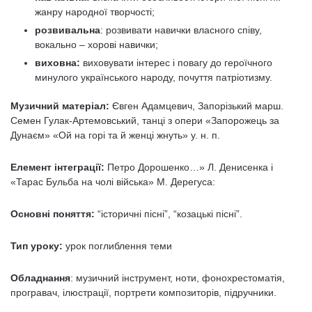
жанру народної творчості;
розвивальна
: розвивати навички власного співу,
вокально – хорові навички;
виховна:
виховувати інтерес і повагу до героїчного
минулого українського народу, почуття патріотизму.
Музичний матеріал:
Євген Адамцевич, Запорізький марш.
Семен Гулак-Артемовський, танці з опери «Запорожець за
Дунаєм» «Ой на горі та й женці жнуть» у. н. п.
Елемент інтеграції:
Петро Дорошенко…» Л. Денисенка і
«Тарас Бульба на чолі війська» М. Дерегуса:
Основні поняття:
“історичні пісні”, “козацькі пісні”.
Тип уроку:
урок поглиблення теми
Обладнання
: музичний інструмент, ноти, фонохрестоматія,
програвач, ілюстрації, портрети композиторів, підручники.