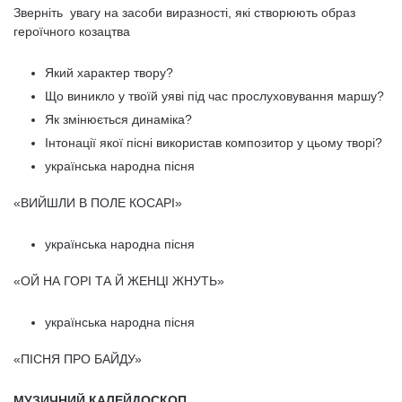
Зверніть увагу на засоби виразності, які створюють образ
героїчного козацтва
Який характер твору?
Що виникло у твоїй уяві під час прослуховування маршу?
Як змінюється динаміка?
Інтонації якої пісні використав композитор у цьому творі?
українська народна пісня
«ВИЙШЛИ В ПОЛЕ КОСАРІ»
українська народна пісня
«ОЙ НА ГОРІ ТА Й ЖЕНЦІ ЖНУТЬ»
українська народна пісня
«ПІСНЯ ПРО БАЙДУ»
МУЗИЧНИЙ КАЛЕЙДОСКОП