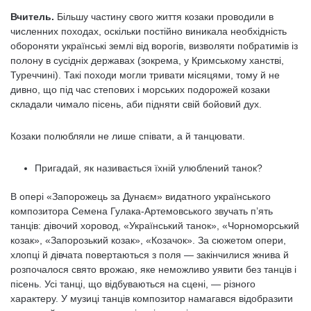
Вчитель.
Більшу частину свого життя козаки проводили в
численних походах, оскільки постійно виникала необхідність
обороняти українські землі від ворогів, визволяти побратимів із
полону в сусідніх державах (зокрема, у Кримському ханстві,
Туреччині). Такі походи могли тривати місяцями, тому й не
дивно, що під час степових і морських подорожей козаки
складали чимало пісень, аби підняти свій бойовий дух.
Козаки полюбляли не лише співати, а й танцювати.
Пригадай, як називається їхній улюблений танок?
В опері «Запорожець за Дунаєм» видатного українського
композитора Семена Гулака-Артемовського звучать п’ять
танців: дівочий хоровод, «Український танок», «Чорноморський
козак», «Запорозький козак», «Козачок». За сюжетом опери,
хлопці й дівчата повертаються з поля — закінчилися жнива й
розпочалося свято врожаю, яке неможливо уявити без танців і
пісень. Усі танці, що відбуваються на сцені, — різного
характеру. У музиці танців композитор намагався відобразити