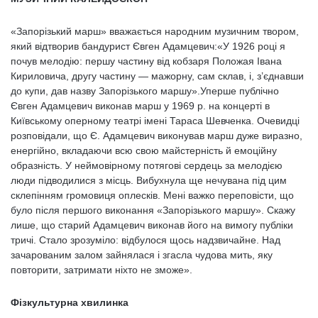
«Запорізький марш» вважається народним музичним твором,
який відтворив бандурист Євген Адамцевич:«У 1926 році я
почув мелодію: першу частину від кобзаря Положая Івана
Кириловича, другу частину — мажорну, сам склав, і, з’єднавши
до купи, дав назву Запорізького маршу».Уперше публічно
Євген Адамцевич виконав марш у 1969 р. на концерті в
Київському оперному театрі імені Тараса Шевченка. Очевидці
розповідали, що Є. Адамцевич виконував марш дуже виразно,
енергійно, вкладаючи всю свою майстерність й емоційну
образність. У неймовірному потягові сердець за мелодією
люди підводилися з місць. Вибухнула ще нечувана під цим
склепінням громовиця оплесків. Мені важко переповісти, що
було після першого виконання «Запорізького маршу». Скажу
лише, що старий Адамцевич виконав його на вимогу публіки
тричі. Стало зрозуміло: відбулося щось надзвичайне. Над
зачарованим залом зайнялася і згасла чудова мить, яку
повторити, затримати ніхто не зможе».
Фізкультурна хвилинка