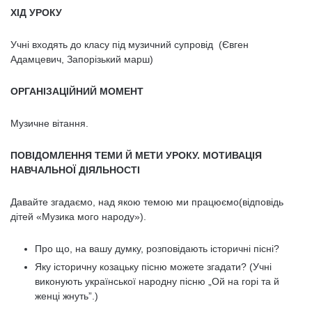
ХІД УРОКУ
Учні входять до класу під музичний супровід (Євген
Адамцевич, Запорізький марш)
ОРГАНІЗАЦІЙНИЙ МОМЕНТ
Музичне вітання.
ПОВІДОМЛЕННЯ ТЕМИ Й МЕТИ УРОКУ. МОТИВАЦІЯ
НАВЧАЛЬНОЇ ДІЯЛЬНОСТІ
Давайте згадаємо, над якою темою ми працюємо(відповідь
дітей «Музика мого народу»).
Про що, на вашу думку, розповідають історичні пісні?
Яку історичну козацьку пісню можете згадати? (Учні
виконують української народну пісню „Ой на горі та й
женці жнуть”.)