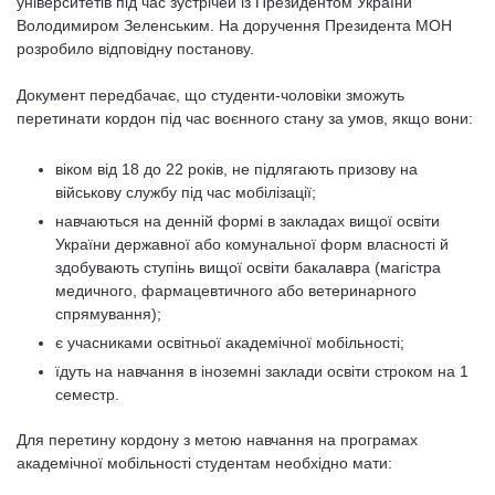
університетів під час зустрічей із Президентом України
Володимиром Зеленським. На доручення Президента МОН
розробило відповідну постанову.
Документ передбачає, що студенти-чоловіки зможуть
перетинати кордон під час воєнного стану за умов, якщо вони:
віком від 18 до 22 років, не підлягають призову на
військову службу під час мобілізації;
навчаються на денній формі в закладах вищої освіти
України державної або комунальної форм власності й
здобувають ступінь вищої освіти бакалавра (магістра
медичного, фармацевтичного або ветеринарного
спрямування);
є учасниками освітньої академічної мобільності;
їдуть на навчання в іноземні заклади освіти строком на 1
семестр.
Для перетину кордону з метою навчання на програмах
академічної мобільності студентам необхідно мати: