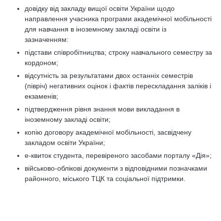
довідку від закладу вищої освіти України щодо
направлення учасника програми академічної мобільності
для навчання в іноземному закладі освіти із
зазначенням:
підстави співробітництва; строку навчального семестру за
кордоном;
відсутність за результатами двох останніх семестрів
(півріч) негативних оцінок і фактів перескладання заліків і
екзаменів;
підтвердження рівня знання мови викладання в
іноземному закладі освіти;
копію договору академічної мобільності, засвідчену
закладом освіти України;
е-квиток студента, перевіреного засобами порталу «Дія»;
військово-облікові документи з відповідними позначками
районного, міського ТЦК та соціальної підтримки.