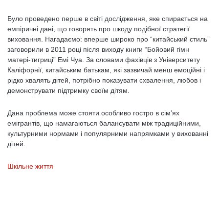
Було проведено перше в світі дослідження, яке спирається на
емпіричні дані, що говорять про шкоду подібної стратегії
виховання. Нагадаємо: вперше широко про “китайський стиль”
заговорили в 2011 році після виходу книги “Бойовий гімн
матері-тигриці” Емі Чуа. За словами фахівців з Університету
Каліфорнії, китайським батькам, які зазвичай менш емоційні і
рідко хвалять дітей, потрібно показувати схвалення, любов і
демонструвати підтримку своїм дітям.
Дана проблема може стояти особливо гостро в сім’ях
емігрантів, що намагаються балансувати між традиційними,
культурними нормами і популярними напрямками у вихованні
дітей.
Шкільне життя