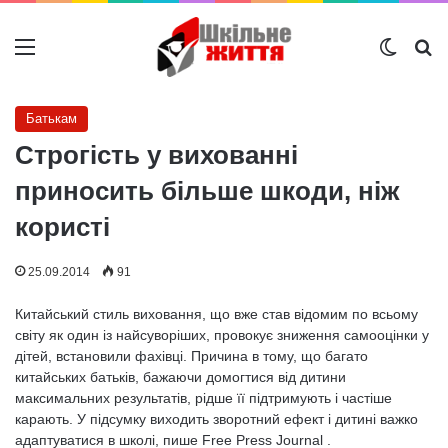
Меню
Switch
Ш
Батькам
Строгість у вихованні
приносить більше шкоди, ніж
користі
25.09.2014
91
Китайський стиль виховання, що вже став відомим по всьому
світу як один із найсуворіших, провокує зниження самооцінки у
дітей, встановили фахівці. Причина в тому, що багато
китайських батьків, бажаючи домогтися від дитини
максимальних результатів, рідше її підтримують і частіше
карають. У підсумку виходить зворотний ефект і дитині важко
адаптуватися в школі, пише Free Press Journal .