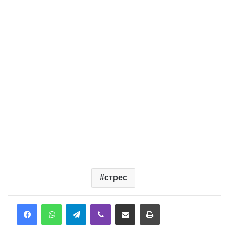
стрес
Telegram
Viber
Надіслати електронною поштою
Надрукувати