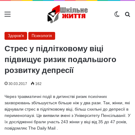
Меню
Switch
Ш
Здоров'я
Психологія
Стрес у підлітковому віці
підвищує ризик подальшого
розвитку депресії
30.03.2017
162
Через травматичні події в дитинстві ризик психічних
захворювань збільшується більше ніж у два рази. Так, жінки, які
відчували стрес в підлітковому віці, більш схильні до депресії в
перименопаузі. Це виявили вчені з Університету Пенсільванії. У
їх дослідженні брали участь 243 жінки у віці від 35 до 47 років,
повідомляє The Daily Mail .