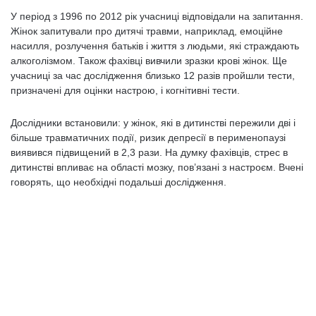
У період з 1996 по 2012 рік учасниці відповідали на запитання.
Жінок запитували про дитячі травми, наприклад, емоційне
насилля, розлучення батьків і життя з людьми, які страждають
алкоголізмом. Також фахівці вивчили зразки крові жінок. Ще
учасниці за час дослідження близько 12 разів пройшли тести,
призначені для оцінки настрою, і когнітивні тести.
Дослідники встановили: у жінок, які в дитинстві пережили дві і
більше травматичних події, ризик депресії в перименопаузі
виявився підвищений в 2,3 рази. На думку фахівців, стрес в
дитинстві впливає на області мозку, пов’язані з настроєм. Вчені
говорять, що необхідні подальші дослідження.