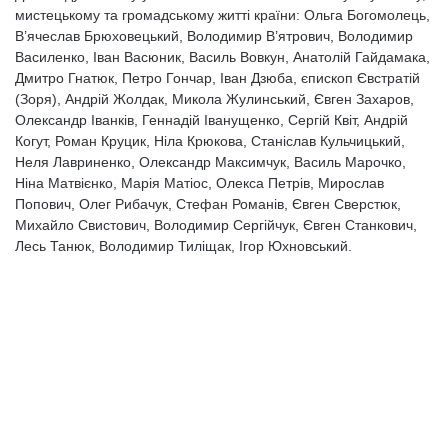
мистецькому та громадському житті країни: Ольга Богомолець,
В’ячеслав Брюховецький, Володимир В’ятрович, Володимир
Василенко, Іван Васюник, Василь Вовкун, Анатолій Гайдамака,
Дмитро Гнатюк, Петро Гончар, Іван Дзюба, єпископ Євстратій
(Зоря), Андрій Жолдак, Микола Жулинський, Євген Захаров,
Олександр Іванків, Геннадій Іванущенко, Сергій Квіт, Андрій
Когут, Роман Круцик, Ніла Крюкова, Станіслав Кульчицький,
Неля Лавриненко, Олександр Максимчук, Василь Марочко,
Ніна Матвієнко, Марія Матіос, Олекса Петрів, Мирослав
Попович, Олег Рибачук, Стефан Романів, Євген Сверстюк,
Михайло Свистович, Володимир Сергійчук, Євген Станкович,
Лесь Танюк, Володимир Тиліщак, Ігор Юхновський.