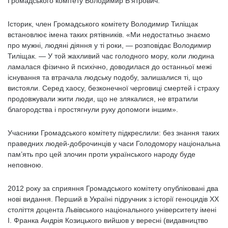
Громадського комітету Володимир В’ятрович.
Історик, член Громадського комітету Володимир Тиліщак
встановлює імена таких рятівників. «Ми недостатньо знаємо
про мужні, людяні діяння у ті роки, — розповідає Володимир
Тиліщак. — У той жахливий час голодного мору, коли людина
ламалася фізично й психічно, доводилася до останньої межі
існування та втрачала людську подобу, залишалися ті, що
вистояли. Серед хаосу, безконечної черговиці смертей і страху
продовжували жити люди, що не злякалися, не втратили
благородства і простягнули руку допомоги іншим».
Учасники Громадського комітету підкреслили: без знання таких
праведних людей-доброчинців у часи Голодомору національна
пам’ять про цей злочин проти українського народу буде
неповною.
2012 року за сприяння Громадського комітету опубліковані два
нові видання. Перший в Україні підручник з історії геноцидів ХХ
століття доцента Львівського національного університету імені
І. Франка Андрія Козицького вийшов у вересні (видавництво