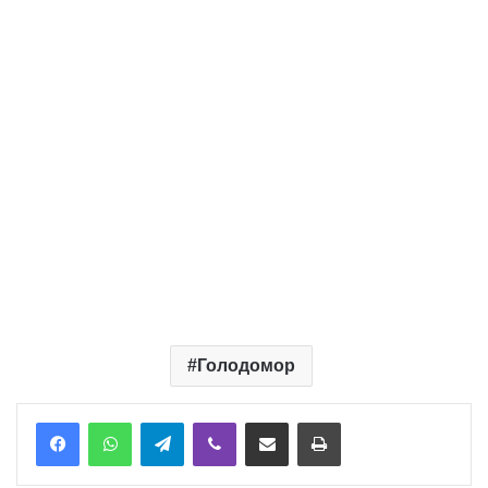
Голодомор
Telegram
Viber
Надіслати електронною поштою
Надрукувати