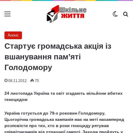
Меню
Switch
Ш
Анонс
Стартує громадська акція із
вшанування пам’яті
Голодомору
08.11.2012
75
24 листопада Україна та світ згадають мільйони вбитих
геноцидом
Україна готується до 79-х роковин Голодомору.
Цьогорічна громадська кампанія має на меті насамперед
розповісти про тих, хто в роки геноциду рятував
співвітчизників від страшної смерті. Заходи пройдуть у