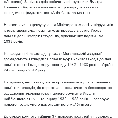
«Літопис»). За кілька днів побачать світ рукописи Дмитра
Гойченка «Червоний апокаліпсис: розкуркулювання та
голодомор» (видавництво «А-ба-ба-га-ла-ма-га»).
Незважаючи на цензурування Міністерством освіти підручників
історії, відомі українські науковці проведуть серію Уроків
пам’яті для школярів і студентів, присвячених подіям 1932—
1933 років.
На засіданні 6 листопада у Києво-Могилянській академії
громадськість затвердила план всеукраїнських заходів до Дня
пам’яті жертв Голодомору-геноциду 1932—1933 років в Україні
24 листопада 2012 року.
Нагадаємо, що громадськість організувалася для ініціювання
пам’ятних заходів, бо переконана: остаточне та безповоротне
засудження злочинів тоталітарного режиму в Україні і
найбільшого з них — геноциду 1932—1933 років — запорука
нашого незалежного демократичного майбутнього.
До складу комітету увійшли 37 знакових постатей у науковому,