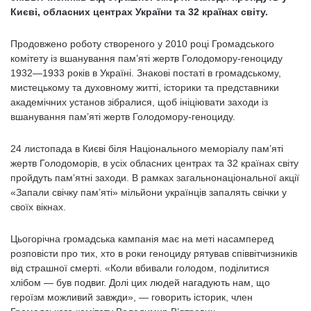
Києві, обласних центрах України та 32 країнах світу.
Продовжено роботу створеного у 2010 році Громадського
комітету із вшанування пам’яті жертв Голодомору-геноциду
1932—1933 років в Україні. Знакові постаті в громадському,
мистецькому та духовному житті, історики та представники
академічних установ зібралися, щоб ініціювати заходи із
вшанування пам’яті жертв Голодомору-геноциду.
24 листопада в Києві біля Національного меморіалу пам’яті
жертв Голодоморів, в усіх обласних центрах та 32 країнах світу
пройдуть пам’ятні заходи. В рамках загальнонаціональної акції
«Запали свічку пам’яті» мільйони українців запалять свічки у
своїх вікнах.
Цьогорічна громадська кампанія має на меті насамперед
розповісти про тих, хто в роки геноциду рятував співвітчизників
від страшної смерті. «Коли вбивали голодом, поділитися
хлібом — був подвиг. Долі цих людей нагадують нам, що
героїзм можливий завжди», — говорить історик, член