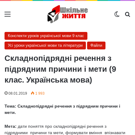
Меню
Switch
Ш
Конспекти уроків української мови 9 клас
Усі уроки української мови та літератури
Файли
Складнопідрядні речення з
підрядним причини і мети (9
клас. Українська мова)
08.01.2019
1 993
Тема: Складнопідрядні речення з підрядним причини і
мети.
Мета:
дати поняття про складнопідрядні речення з
підрядними причини та мети, формувати вміння впізнавати