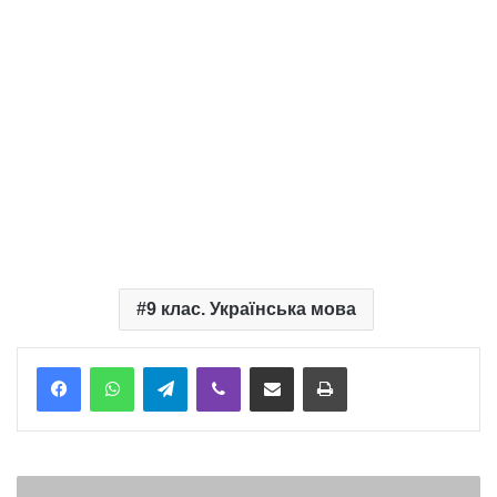
9 клас. Українська мова
Telegram
Viber
Надіслати електронною поштою
Надрукувати