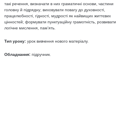
такі речення, визначати в них граматичні основи, частини
головну й підрядну; виховувати повагу до духовності,
працелюбності, гідності, мудрості як найвищих життєвих
цінностей; формувати пунктуаційну грамотність, розвивати
логічне мислення, пам’ять.
Тип уроку:
урок вивчення нового матеріалу.
Обладнання:
підручник.