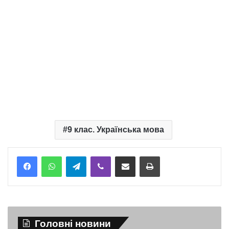
9 клас. Українська мова
Telegram
Viber
Надіслати електронною поштою
Надрукувати
Головні новини