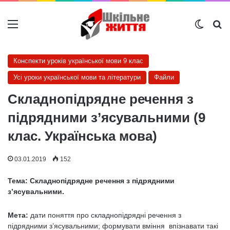
Меню
Switch
Ш
Конспекти уроків української мови 9 клас
Усі уроки української мови та літератури
Файли
Складнопідрядне речення з
підрядними з’ясувальними (9
клас. Українська мова)
03.01.2019
152
Тема:
Складнопідрядне речення з підрядними
з
’ясувальними.
Мета:
дати поняття про складнопідрядні речення з
підрядними з’ясувальними; формувати вміння впізнавати такі