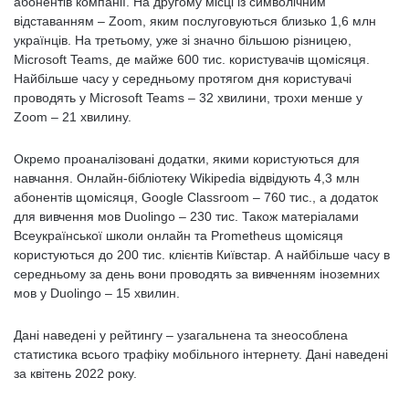
абонентів компанії. На другому місці із символічним
відставанням – Zoom, яким послуговуються близько 1,6 млн
українців. На третьому, уже зі значно більшою різницею,
Microsoft Teams, де майже 600 тис. користувачів щомісяця.
Найбільше часу у середньому протягом дня користувачі
проводять у Microsoft Teams – 32 хвилини, трохи менше у
Zoom – 21 хвилину.
Окремо проаналізовані додатки, якими користуються для
навчання. Онлайн-бібліотеку Wikipedia відвідують 4,3 млн
абонентів щомісяця, Google Classroom – 760 тис., а додаток
для вивчення мов Duolingo – 230 тис. Також матеріалами
Всеукраїнської школи онлайн та Prometheus щомісяця
користуються до 200 тис. клієнтів Київстар. А найбільше часу в
середньому за день вони проводять за вивченням іноземних
мов у Duolingo – 15 хвилин.
Дані наведені у рейтингу – узагальнена та знеособлена
статистика всього трафіку мобільного інтернету. Дані наведені
за квітень 2022 року.