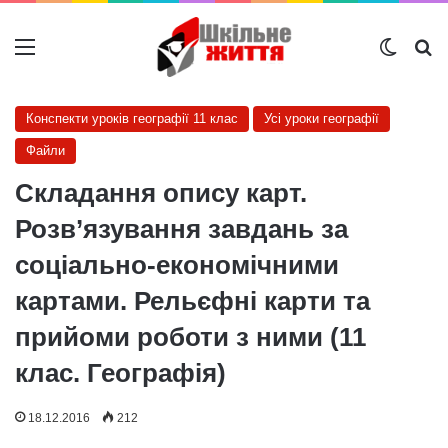
Меню
Switch
Ш
Конспекти уроків географії 11 клас
Усі уроки географії
Файли
Складання опису карт.
Розв’язування завдань за
соціально-економічними
картами. Рельєфні карти та
прийоми роботи з ними (11
клас. Географія)
18.12.2016
212