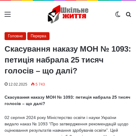
Меню
Switch
Ш
Головне
Перерва
Скасування наказу МОН № 1093:
петиція набрала 25 тисяч
голосів – що далі?
12.02.2025
5 743
Скасування наказу МОН № 1093: петиція набрала 25 тисяч
голосів – що далі?
02 серпня 2024 року Міністерство освіти і науки України
видало наказ № 1093 “Про затвердження рекомендацій щодо
оцінювання результатів навчання здобувачів освіти”. Цей