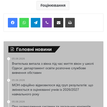
оцінювання
Telegram
Viber
Надіслати електронною поштою
Надрукувати
Головні новини
05.08.2026
Вчителька випала з вікна під час миття вікон у школі
Одеси: департамент освіти розпочне службове
вивчення обставин
05.08.2026
МОН офіційно відмовилося від груп результатів: що
змінюється в оцінюванні учнів із 2026/2027
навчального року
05.08.2026
Про затвердження системи та загальних критеріїв