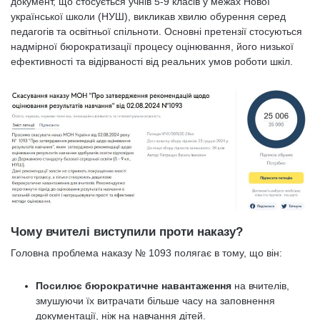
документ, що стосується учнів 5-9 класів у межах Нової
української школи (НУШ), викликав хвилю обурення серед
педагогів та освітньої спільноти. Основні претензії стосуються
надмірної бюрократизації процесу оцінювання, його низької
ефективності та відірваності від реальних умов роботи шкіл.
Чому вчителі виступили проти наказу?
Головна проблема наказу № 1093 полягає в тому, що він:
Посилює бюрократичне навантаження
на вчителів,
змушуючи їх витрачати більше часу на заповнення
документації, ніж на навчання дітей.