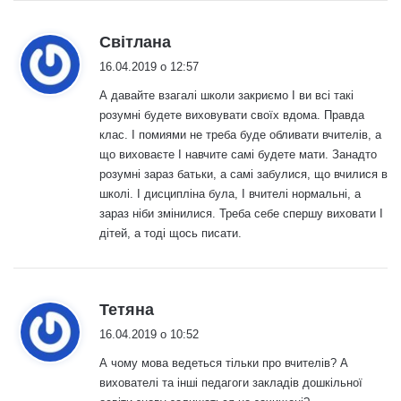
:
Світлана
16.04.2019 о 12:57
А давайте взагалі школи закриємо І ви всі такі
розумні будете виховувати своїх вдома. Правда
клас. І помиями не треба буде обливати вчителів, а
що виховаєте І навчите самі будете мати. Занадто
розумні зараз батьки, а самі забулися, що вчилися в
школі. І дисципліна була, І вчителі нормальні, а
зараз ніби змінилися. Треба себе спершу виховати І
дітей, а тоді щось писати.
:
Тетяна
16.04.2019 о 10:52
А чому мова ведеться тільки про вчителів? А
вихователі та інші педагоги закладів дошкільної