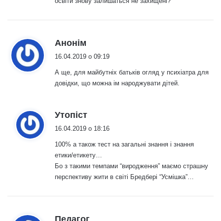
освіти знову залишаться не захищені?
:
Анонім
16.04.2019 о 09:19
А ще, для майбутніх батьків огляд у психіатра для
довідки, що можна ім народжувати дітей.
:
Утопіст
16.04.2019 о 18:16
100% а також тест на загальні знання і знання
етики/етикету…
Бо з такими темпами “виродження” маємо страшну
перспективу жити в світі Бредбері “Усмішка”…
:
Педагог