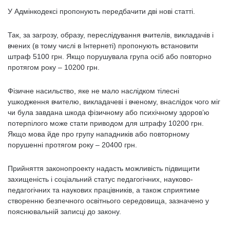
У Адмінкодексі пропонують передбачити дві нові статті.
Так, за загрозу, образу, переслідування вчителів, викладачів і
вчених (в тому числі в Інтернеті) пропонують встановити
штраф 5100 грн. Якщо порушувала група осіб або повторно
протягом року – 10200 грн.
Фізичне насильство, яке не мало наслідком тілесні
ушкодження вчителю, викладачеві і вченому, внаслідок чого міг
чи була завдана шкода фізичному або психічному здоров’ю
потерпілого може стати приводом для штрафу 10200 грн.
Якщо мова йде про групу нападників або повторному
порушенні протягом року – 20400 грн.
Прийняття законопроекту надасть можливість підвищити
захищеність і соціальний статус педагогічних, науково-
педагогічних та наукових працівників, а також сприятиме
створенню безпечного освітнього середовища, зазначено у
пояснювальній записці до закону.