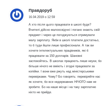
:
Правдоруб
16.04.2019 о 12:59
А хто після цього працювати в школі буде?
Вчителі дійсно малоосвідчні і погано знають свій
предмет і через це погоджуються отримувати
малу зарплату. Якби в школі платили достатньо,
то б туди йшли лише професіонали. А так ви
хочете інтелектуальних працівників, які б
працювали за 150 долларів. Шановні
заспокойтесь. В школах працюють лише неуки, бо
більше нічого не вміють і згодні працювати за
копійки. І вони вже ржуть над міністерськими
перевірками. Чому? Бо говорять: перевіряйте нас
як хочете, бо все недержавних НІЧОГО нам не
зробите. Бо на наше місце і на таку зарплатню
ніхто не прийде.