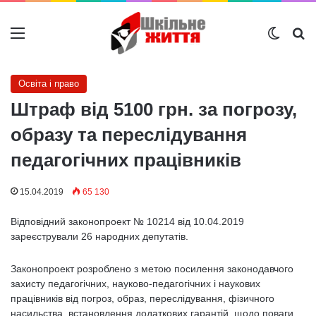
Меню
Switch
Ш
Освіта і право
Штраф від 5100 грн. за погрозу,
образу та переслідування
педагогічних працівників
15.04.2019
65 130
Відповідний законопроект № 10214 від 10.04.2019
зареєстрували 26 народних депутатів.
Законопроект розроблено з метою посилення законодавчого
захисту педагогічних, науково-педагогічних і наукових
працівників від погроз, образ, переслідування, фізичного
насильства, встановлення додаткових гарантій щодо поваги