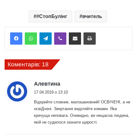
#СтопБулінг
вчитель
Telegram
Viber
Надіслати електронною поштою
Надрукувати
Коментарів: 18
:
Алевтина
17.04.2019 о 13:10
Відкрийте словник, малошановний! ОСВІЧЕНІ, а не
освіДчені. Звертання виділяйте комами. Яка
кричуща неповага. Очевидно, ви нещасна людина,
якій не судилося зазнати щирості.