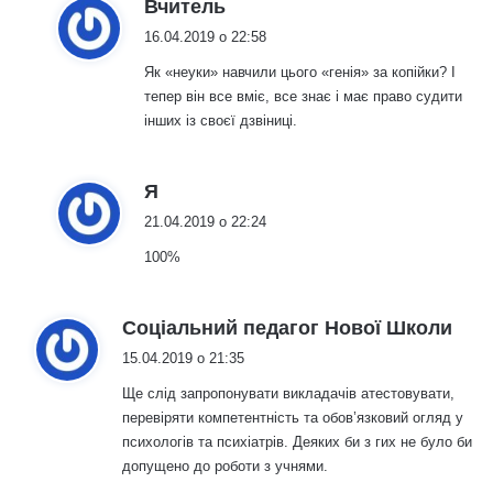
:
Вчитель
16.04.2019 о 22:58
Як «неуки» навчили цього «генія» за копійки? І
тепер він все вміє, все знає і має право судити
інших із своєї дзвіниці.
:
Я
21.04.2019 о 22:24
100%
:
Соціальний педагог Нової Школи
15.04.2019 о 21:35
Ще слід запропонувати викладачів атестовувати,
перевіряти компетентність та обов’язковий огляд у
психологів та психіатрів. Деяких би з гих не було би
допущено до роботи з учнями.