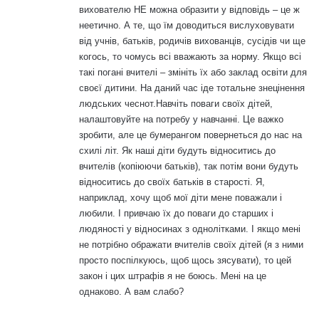
вихователю НЕ можна образити у відповідь – це ж
неетично. А те, що їм доводиться вислуховувати
від учнів, батьків, родичів вихованців, сусідів чи ще
когось, то чомусь всі вважають за норму. Якщо всі
такі погані вчителі – змініть їх або заклад освіти для
своєї дитини. На даний час іде тотальне знецінення
людських чеснот.Навчіть поваги своїх дітей,
налаштовуйте на потребу у навчанні. Це важко
зробити, але це бумерангом повернеться до нас на
схилі літ. Як наші діти будуть відноситись до
вчителів (копіюючи батьків), так потім вони будуть
відноситись до своїх батьків в старості. Я,
наприклад, хочу щоб мої діти мене поважали і
любили. І привчаю їх до поваги до старших і
людяності у відносинах з однолітками. І якщо мені
не потрібно ображати вчителів своїх дітей (я з ними
просто поспілкуюсь, щоб щось зясувати), то цей
закон і цих штрафів я не боюсь. Мені на це
однаково. А вам слабо?