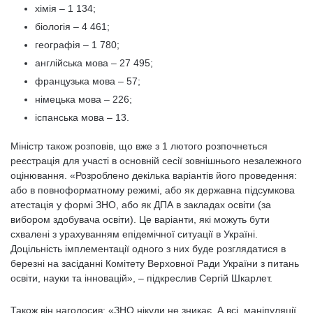
хімія – 1 134;
біологія – 4 461;
географія – 1 780;
англійська мова – 27 495;
французька мова – 57;
німецька мова – 226;
іспанська мова – 13.
Міністр також розповів, що вже з 1 лютого розпочнеться
реєстрація для участі в основній сесії зовнішнього незалежного
оцінювання. «Розроблено декілька варіантів його проведення:
або в повноформатному режимі, або як державна підсумкова
атестація у формі ЗНО, або як ДПА в закладах освіти (за
вибором здобувача освіти). Це варіанти, які можуть бути
схвалені з урахуванням епідемічної ситуації в Україні.
Доцільність імплементації одного з них буде розглядатися в
березні на засіданні Комітету Верховної Ради України з питань
освіти, науки та інновацій», – підкреслив Сергій Шкарлет.
Також він наголосив: «ЗНО нікуди не зникає. А всі маніпуляції