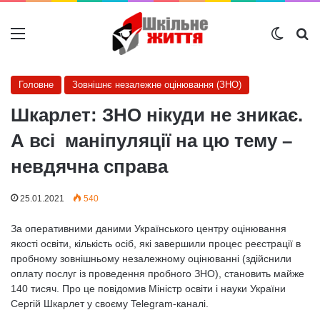
Меню
Switch
Ш
Головне
Зовнішнє незалежне оцінювання (ЗНО)
Шкарлет: ЗНО нікуди не зникає.
А всі маніпуляції на цю тему –
невдячна справа
25.01.2021
540
За оперативними даними Українського центру оцінювання
якості освіти, кількість осіб, які завершили процес реєстрації в
пробному зовнішньому незалежному оцінюванні (здійснили
оплату послуг із проведення пробного ЗНО), становить майже
140 тисяч. Про це повідомив Міністр освіти і науки України
Сергій Шкарлет у своєму Telegram-каналі.