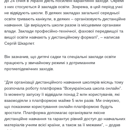
до 24 січня в Україні діють посилені карантинні заходи. Окремі
з них стосуються й закладів освіти. Зокрема, в цей період учні
не відвідують школи. В деяких закладах загальної середньої
освіти тривають канікули, в деяких – організовують дистанційне
навчання. Це вирішують школи разом із місцевими органами
влади. Заклади професійно-технічної, фахової передвищої та
вищої освіти навчають у дистанційному форматі”, – написав
Сергій Шкарлет.
Він зазначив, що дитячі садки та спеціальні заклади освіти
працюють у звичайному режимі з дотриманням
протиепідемічних заходів.
“Для організації дистанційного навчання школярів місяць тому
розпочала роботу платформа “Всеукраїнська школа онлайн”.
Із моменту запуску її відвідали понад 2 млн користувачів, які
взаємодіяли з платформою майже 5 млн разів. Ми очікуємо,
що показники користування онлайн-платформою будуть
зростати. Платформа допомагає організувати якісне
дистанційне навчання та гарантує рівний доступ до навчальних
матеріалів учням всієї країни, а також за її межами”, – додав