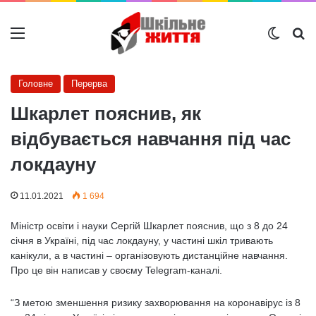
Меню
Switch
Ш
Головне
Перерва
Шкарлет пояснив, як
відбувається навчання під час
локдауну
11.01.2021
1 694
Міністр освіти і науки Сергій Шкарлет пояснив, що з 8 до 24
січня в Україні, під час локдауну, у частині шкіл тривають
канікули, а в частині – організовують дистанційне навчання.
Про це він написав у своєму Telegram-каналі.
“З метою зменшення ризику захворювання на коронавірус із 8