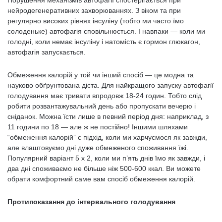
Порушення механізмів автофагії спостерігається при
нейродегенеративних захворюваннях. З віком та при
регулярно високих рівнях інсуліну (тобто ми часто їмо
солоденьке) автофагія сповільнюється. І навпаки — коли ми
голодні, коли немає інсуліну і натомість є гормон глюкагон,
автофагія запускається.
Обмеження калорій у той чи інший спосіб — це модна та
науково обґрунтована дієта. Для найкращого запуску автофагії
голодування має тривати впродовж 18-24 годин. Тобто слід
робити розвантажувальний день або пропускати вечерю і
сніданок. Можна їсти лише в певний період дня: наприклад, з
11 години по 18 — але ж не постійно! Іншими шляхами
“обмеження калорій” є підхід, коли ми харчуємося як завжди,
але влаштовуємо дні дуже обмеженого споживання їжі.
Популярний варіант 5 х 2, коли ми п’ять днів їмо як завжди, і
два дні споживаємо не більше ніж 500-600 ккал. Ви можете
обрати комфортний саме вам спосіб обмеження калорій.
Протипоказання до інтервального голодування