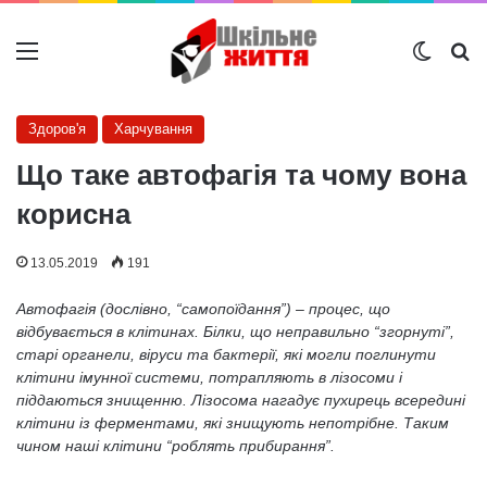
Меню
Switch
Ш
Здоров'я
Харчування
Що таке автофагія та чому вона
корисна
13.05.2019
191
Автофагія (дослівно, “самопоїдання”) – процес, що
відбувається в клітинах. Білки, що неправильно “згорнуті”,
старі органели, віруси та бактерії, які могли поглинути
клітини імунної системи, потрапляють в лізосоми і
піддаються знищенню. Лізосома нагадує пухирець всередині
клітини із ферментами, які знищують непотрібне. Таким
чином наші клітини “роблять прибирання”.