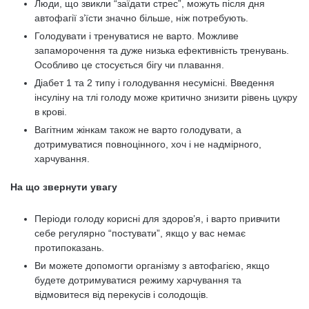
Люди, що звикли “заїдати стрес”, можуть після дня
автофагії з’їсти значно більше, ніж потребують.
Голодувати і тренуватися не варто. Можливе
запаморочення та дуже низька ефективність тренувань.
Особливо це стосується бігу чи плавання.
Діабет 1 та 2 типу і голодування несумісні. Введення
інсуліну на тлі голоду може критично знизити рівень цукру
в крові.
Вагітним жінкам також не варто голодувати, а
дотримуватися повноцінного, хоч і не надмірного,
харчування.
На що звернути увагу
Періоди голоду корисні для здоров’я, і варто привчити
себе регулярно “постувати”, якщо у вас немає
протипоказань.
Ви можете допомогти організму з автофагією, якщо
будете дотримуватися режиму харчування та
відмовитеся від перекусів і солодощів.