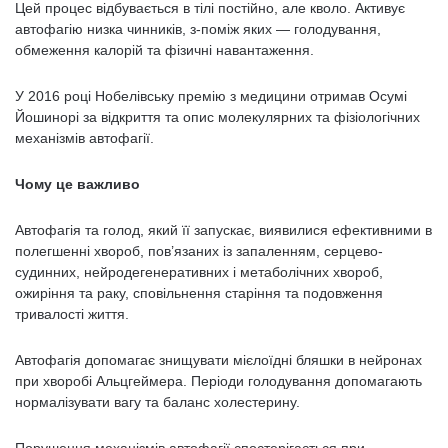
Цей процес відбувається в тілі постійно, але кволо. Активує
автофагію низка чинників, з-поміж яких — голодування,
обмеження калорій та фізичні навантаження.
У 2016 році Нобелівську премію з медицини отримав Осумі
Йошинорі за відкриття та опис молекулярних та фізіологічних
механізмів автофагії.
Чому це важливо
Автофагія та голод, який її запускає, виявилися ефективними в
полегшенні хвороб, пов’язаних із запаленням, серцево-
судинних, нейродегенеративних і метаболічних хвороб,
ожиріння та раку, сповільнення старіння та подовження
тривалості життя.
Автофагія допомагає знищувати мієлоїдні бляшки в нейронах
при хворобі Альцгеймера. Періоди голодування допомагають
нормалізувати вагу та баланс холестерину.