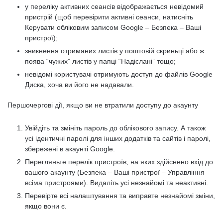
у переліку активних сеансів відображається невідомий
пристрій (щоб перевірити активні сеанси, натисніть
Керувати обліковим записом Google – Безпека – Ваші
пристрої);
зникнення отриманих листів у поштовій скриньці або ж
поява “чужих” листів у папці “Надіслані” тощо;
невідомі користувачі отримують доступ до файлів Google
Диска, хоча ви його не надавали.
Першочергові дії, якщо ви не втратили доступу до акаунту
Увійдіть та змініть пароль до облікового запису. А також
усі ідентичні паролі для інших додатків та сайтів і паролі,
збережені в акаунті Google.
Перегляньте перелік пристроїв, на яких здійснено вхід до
вашого акаунту (Безпека – Ваші пристрої – Управління
всіма пристроями). Видаліть усі незнайомі та неактивні.
Перевірте всі налаштування та виправте незнайомі зміни,
якщо вони є.