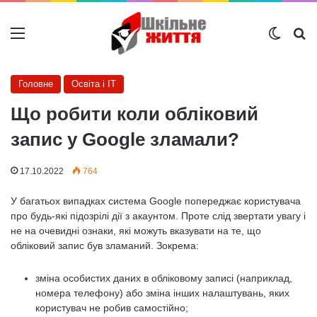
Меню
Switch
Ш
Головне
Освіта і IT
Що робити коли обліковий
запис у Google зламали?
17.10.2022
764
У багатьох випадках система Google попереджає користувача
про будь-які підозрілі дії з акаунтом. Проте слід звертати увагу і
не на очевидні ознаки, які можуть вказувати на те, що
обліковий запис був зламаний. Зокрема:
зміна особистих даних в обліковому записі (наприклад,
номера телефону) або зміна інших налаштувань, яких
користувач не робив самостійно;