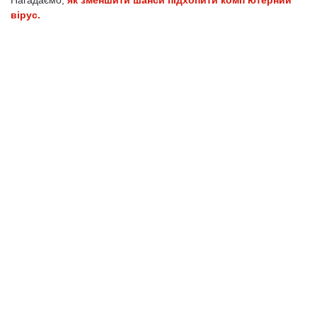
Нагадаємо,
як зменшити шанси підхопити комп’ютерний
вірус.