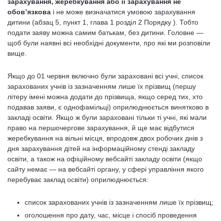
зарахування, жеребкування або її зарахування не
обов’язкова
і не може визначатися умовою зарахування
дитини (абзац 5, пункт 1, глава 1 розділ 2 Порядку ). Тобто
подати заяву можна самим батькам, без дитини. Головне —
щоб були наявні всі необхідні документи, про які ми розповіли
вище.
Якщо до 01 червня включно були зараховані всі учні, список
зарахованих учнів із зазначенням лише їх прізвищ (першу
літеру імені можна додати до прізвища, якщо серед тих, хто
подавав заяви, є однофамільці) оприлюднюється винятково в
закладі освіти. Якщо ж були зараховані тільки ті учні, які мали
право на першочергове зарахування, й ще має відбутися
жеребкування на вільні місця, впродовж двох робочих днів з
дня зарахування дітей на інформаційному стенді закладу
освіти, а також на офіційному вебсайті закладу освіти (якщо
сайту немає — на вебсайті органу, у сфері управління якого
перебуває заклад освіти) оприлюднюється:
список зарахованих учнів із зазначенням лише їх прізвищ;
оголошення про дату, час, місце і спосіб проведення