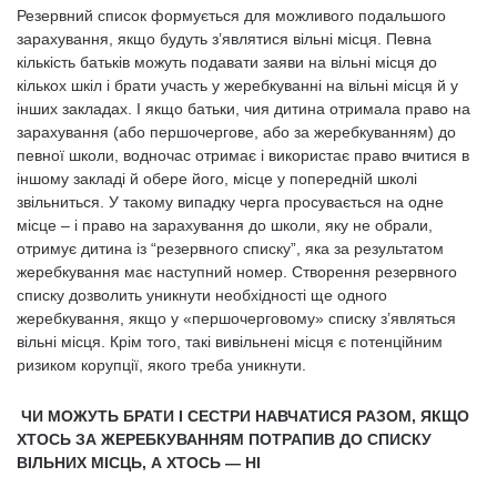
Резервний список формується для можливого подальшого
зарахування, якщо будуть з’являтися вільні місця. Певна
кількість батьків можуть подавати заяви на вільні місця до
кількох шкіл і брати участь у жеребкуванні на вільні місця й у
інших закладах. І якщо батьки, чия дитина отримала право на
зарахування (або першочергове, або за жеребкуванням) до
певної школи, водночас отримає і використає право вчитися в
іншому закладі й обере його, місце у попередній школі
звільниться. У такому випадку черга просувається на одне
місце – і право на зарахування до школи, яку не обрали,
отримує дитина із “резервного списку”, яка за результатом
жеребкування має наступний номер. Створення резервного
списку дозволить уникнути необхідності ще одного
жеребкування, якщо у «першочерговому» списку з’являться
вільні місця. Крім того, такі вивільнені місця є потенційним
ризиком корупції, якого треба уникнути.
ЧИ МОЖУТЬ БРАТИ І СЕСТРИ НАВЧАТИСЯ РАЗОМ, ЯКЩО
ХТОСЬ ЗА ЖЕРЕБКУВАННЯМ ПОТРАПИВ ДО СПИСКУ
ВІЛЬНИХ МІСЦЬ, А ХТОСЬ — НІ