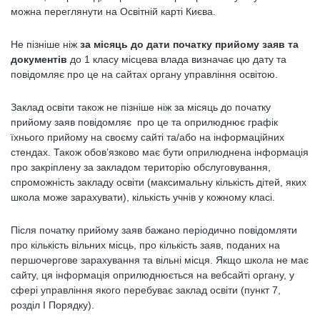
можна переглянути на Освітній карті Києва.
Не пізніше ніж
за місяць до дати початку прийому заяв та
документів
до 1 класу місцева влада визначає цю дату та
повідомляє про це на сайтах органу управління освітою.
Заклад освіти також не пізніше ніж за місяць до початку
прийому заяв повідомляє про це та оприлюднює графік
їхнього прийому на своєму сайті та/або на інформаційних
стендах. Також обов’язково має бути оприлюднена інформація
про закріплену за закладом територію обслуговування,
спроможність закладу освіти (максимальну кількість дітей, яких
школа може зарахувати), кількість учнів у кожному класі.
Після початку прийому заяв бажано періодично повідомляти
про кількість вільних місць, про кількість заяв, поданих на
першочергове зарахування та вільні місця. Якщо школа не має
сайту, ця інформація оприлюднюється на вебсайті органу, у
сфері управління якого перебуває заклад освіти (пункт 7,
розділ І Порядку).