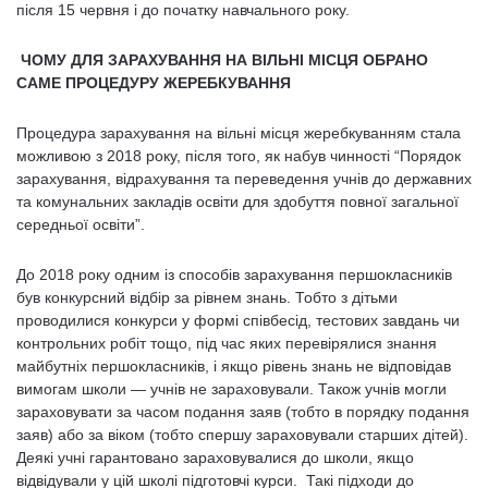
після 15 червня і до початку навчального року.
ЧОМУ ДЛЯ ЗАРАХУВАННЯ НА ВІЛЬНІ МІСЦЯ ОБРАНО
САМЕ ПРОЦЕДУРУ ЖЕРЕБКУВАННЯ
Процедура зарахування на вільні місця жеребкуванням стала
можливою з 2018 року, після того, як набув чинності “Порядок
зарахування, відрахування та переведення учнів до державних
та комунальних закладів освіти для здобуття повної загальної
середньої освіти”.
До 2018 року одним із способів зарахування першокласників
був конкурсний відбір за рівнем знань. Тобто з дітьми
проводилися конкурси у формі співбесід, тестових завдань чи
контрольних робіт тощо, під час яких перевірялися знання
майбутніх першокласників, і якщо рівень знань не відповідав
вимогам школи — учнів не зараховували. Також учнів могли
зараховувати за часом подання заяв (тобто в порядку подання
заяв) або за віком (тобто спершу зараховували старших дітей).
Деякі учні гарантовано зараховувалися до школи, якщо
відвідували у цій школі підготовчі курси. Такі підходи до