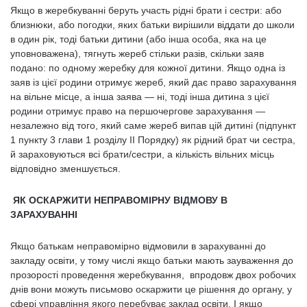
Якщо в жеребкуванні беруть участь рідні брати і сестри: або
близнюки, або погодки, яких батьки вирішили віддати до школи
в один рік, тоді батьки дитини (або інша особа, яка на це
уповноважена), тягнуть жереб стільки разів, скільки заяв
подано: по одному жеребку для кожної дитини. Якщо одна із
заяв із цієї родини отримує жереб, який дає право зарахування
на вільне місце, а інша заява — ні, тоді інша дитина з цієї
родини отримує право на першочергове зарахування —
незалежно від того, який саме жереб випав цій дитині (підпункт
1 пункту 3 глави 1 розділу ІІ Порядку) як рідний брат чи сестра,
й зараховуються всі брати/сестри, а кількість вільних місць
відповідно зменшується.
ЯК ОСКАРЖИТИ НЕПРАВОМІРНУ ВІДМОВУ В
ЗАРАХУВАННІ
Якщо батькам неправомірно відмовили в зарахуванні до
закладу освіти, у тому числі якщо батьки мають зауваження до
прозорості проведення жеребкування, впродовж двох робочих
днів вони можуть письмово оскаржити це рішення до органу, у
сфері управління якого перебуває заклад освіти. І якщо