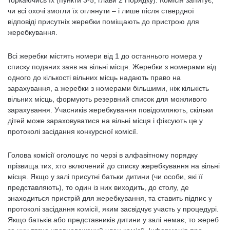
торкаючись їх (пункти 3-5, глави 2 Порядку). Комісія запитує,
чи всі охочі змогли їх оглянути – і лише після ствердної
відповіді присутніх жеребки поміщають до пристрою для
жеребкування.
Всі жеребки містять номери від 1 до останнього номера у
списку поданих заяв на вільні місця. Жеребки з номерами від
одного до кількості вільних місць надають право на
зарахування, а жеребки з номерами більшими, ніж кількість
вільних місць, формують резервний список для можливого
зарахування. Учасників жеребкування повідомляють, скільки
дітей може зараховуватися на вільні місця і фіксують це у
протоколі засідання конкурсної комісії.
Голова комісії оголошує по черзі в алфавітному порядку
прізвища тих, хто включений до списку жеребкування на вільні
місця. Якщо у залі присутні батьки дитини (чи особи, які її
представляють), то один із них виходить, до столу, де
знаходиться пристрій для жеребкування, та ставить підпис у
протоколі засідання комісії, яким засвідчує участь у процедурі.
Якщо батьків або представників дитини у залі немає, то жереб