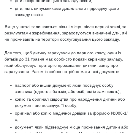
діти співробітників цього закладу освіти;
діти, які є випускниками дошкільного підрозділу цього
закладу освіти.
Якщо у школі залишаються вільні місця, після першої хвилі, за
результатами жеребкування, зараховуються визначені діти, які
не проживають на території обслуговування цього закладу.
Для того, щоб дитину зарахували до першого класу, один із
батьків до 31 травня має особисто подати керівнику закладу,
який обслуговує територію проживання дитини, заяву про
зарахування. Разом із собою потрібно мати такі документи:
паспорт або інший документ, який посвідчує особу
заявника (одного з батьків, або осіб, які їх замінюють);
копію та оригінал свідоцтва про народження дитини або
документ, що посвідчує її особу;
оригінал або копію медичної довідки за формою №086-1/
о;
документ, який підтверджує місце проживання дитини або