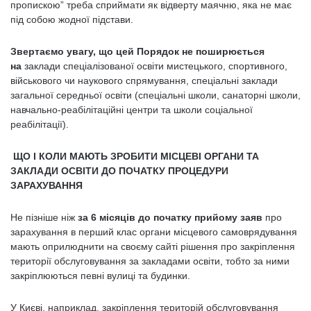
пропискою” треба сприймати як відверту маячню, яка не має
під собою жодної підстави.
Звертаємо увагу, що цей Порядок не поширюється
на
заклади спеціалізованої освіти мистецького, спортивного,
військового чи наукового спрямування, спеціальні заклади
загальної середньої освіти (спеціальні школи, санаторні школи,
навчально-реабілітаційні центри та школи соціальної
реабілітації).
ЩО І КОЛИ МАЮТЬ ЗРОБИТИ МІСЦЕВІ ОРГАНИ ТА
ЗАКЛАДИ ОСВІТИ ДО ПОЧАТКУ ПРОЦЕДУРИ
ЗАРАХУВАННЯ
Не пізніше ніж
за 6 місяців до початку прийому заяв
про
зарахування в перший клас органи місцевого самоврядування
мають оприлюднити на своєму сайті рішення про закріплення
території обслуговування за закладами освіти, тобто за ними
закріплюються певні вулиці та будинки.
У Києві, наприклад, закріплення територій обслуговування