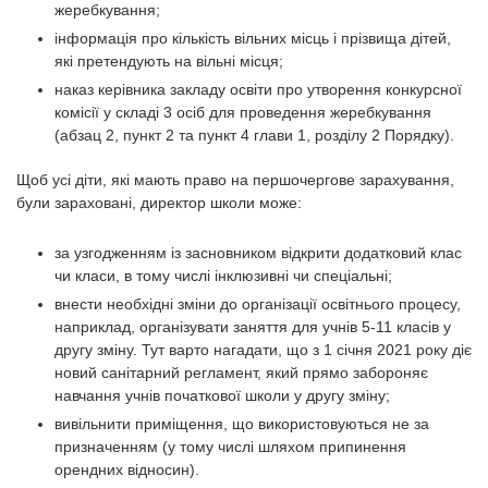
жеребкування;
інформація про кількість вільних місць і прізвища дітей,
які претендують на вільні місця;
наказ керівника закладу освіти про утворення конкурсної
комісії у складі 3 осіб для проведення жеребкування
(абзац 2, пункт 2 та пункт 4 глави 1, розділу 2 Порядку).
Щоб усі діти, які мають право на першочергове зарахування,
були зараховані, директор школи може:
за узгодженням із засновником відкрити додатковий клас
чи класи, в тому числі інклюзивні чи спеціальні;
внести необхідні зміни до організації освітнього процесу,
наприклад, організувати заняття для учнів 5-11 класів у
другу зміну. Тут варто нагадати, що з 1 січня 2021 року діє
новий санітарний регламент, який прямо забороняє
навчання учнів початкової школи у другу зміну;
вивільнити приміщення, що використовуються не за
призначенням (у тому числі шляхом припинення
орендних відносин).