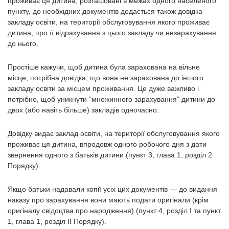
проживає ця дитина, розташовані в межах одного населеного
пункту, до необхідних документів додається також довідка
закладу освіти, на території обслуговування якого проживає
дитина, про її відрахування з цього закладу чи незарахування
до нього.
Простіше кажучи, щоб дитина була зарахована на вільне
місце, потрібна довідка, що вона не зарахована до іншого
закладу освіти за місцем проживання. Це дуже важливо і
потрібно, щоб уникнути “множинного зарахування” дитини до
двох (або навіть більше) закладів одночасно.
Довідку видає заклад освіти, на території обслуговування якого
проживає ця дитина, впродовж одного робочого дня з дати
звернення одного з батьків дитини (пункт 3, глава 1, розділ 2
Порядку).
Якщо батьки надавали копії усіх цих документів — до видання
наказу про зарахування вони мають подати оригінали (крім
оригіналу свідоцтва про народження) (пункт 4, розділ I та пункт
1, глава 1, розділ ІІ Порядку).