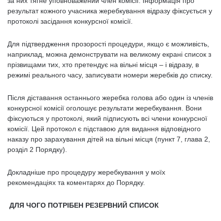
за них тягне уповноважений член комісії. Інформація про
результат кожного учасника жеребкування відразу фіксується у
протоколі засідання конкурсної комісії.
Для підтвердження прозорості процедури, якщо є можливість,
наприклад, можна демонструвати на великому екрані список з
прізвищами тих, хто претендує на вільні місця – і відразу, в
режимі реального часу, записувати номери жеребків до списку.
Після діставання останнього жеребка голова або один із членів
конкурсної комісії оголошує результати жеребкування. Вони
фіксуються у протоколі, який підписують всі члени конкурсної
комісії. Цей протокол є підставою для видання відповідного
наказу про зарахування дітей на вільні місця (пункт 7, глава 2,
розділ 2 Порядку).
Докладніше про процедуру жеребкування у моїх
рекомендаціях та коментарях до Порядку.
ДЛЯ ЧОГО ПОТРІБЕН РЕЗЕРВНИЙ СПИСОК