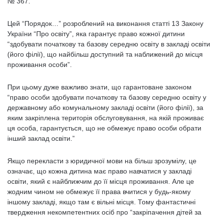
№ 367.
Цей “Порядок…” розроблений на виконання статті 13 Закону
України “Про освіту”, яка гарантує право кожної дитини
“здобувати початкову та базову середню освіту в закладі освіти
(його філії), що найбільш доступний та наближений до місця
проживання особи”.
При цьому дуже важливо знати, що гарантоване законом
“право особи здобувати початкову та базову середню освіту у
державному або комунальному закладі освіти (його філії), за
яким закріплена територія обслуговування, на якій проживає
ця особа, гарантується, що не обмежує право особи обрати
інший заклад освіти.”
Якщо перекласти з юридичної мови на більш зрозумілу, це
означає, що кожна дитина має право навчатися у закладі
освіти, який є найближчим до її місця проживання. Але це
жодним чином не обмежує її права вчитися у будь-якому
іншому закладі, якщо там є вільні місця. Тому фантастичні
твердження некомпетентних осіб про “закріпачення дітей за