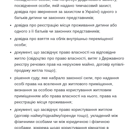
посвідчення особи, якій надано тимчасовий захист,
довідка про звернення за захистом в Україні) одного з
батьків дитини чи законних представників;
довідка про реєстрацію місця проживання дитини або
одного з її батьків чи законних представників;
довідка про взяття на облік внутрішньо переміщеної
особи;
документ, що засвідчує право власності на відповідне
житло (свідоцтво про право власності, витяг з Державного
реєстру речових прав на нерухоме майно, договір купівлі-
продажу житла тощо);
рішення суду, яке набрало законної сили, про надання
особі права на вселення до житлового приміщення,
визнання за особою права користування житловим
приміщенням або права власності на нього, права на
реєстрацію місця проживання;
документ, що засвідчує право користування житлом
(договір найму/піднайму/оренди тощо), укладений між
фізичними особами чи між юридичною і фізичною
особами, зокрема щодо користування кімнатою в