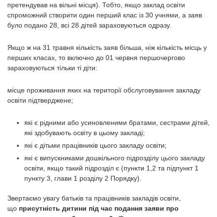
претендував на вільні місця). Тобто, якщо заклад освіти
спроможний створити один перший клас із 30 учнями, а заяв
було подано 28, всі 28 дітей зараховуються одразу.
Якщо ж на 31 травня кількість заяв більша, ніж кількість місць у
перших класах, то включно до 01 червня першочергово
зараховуються тільки ті діти:
місце проживання яких на території обслуговування закладу
освіти підтверджене;
які є рідними або усиновленими братами, сестрами дітей,
які здобувають освіту в цьому закладі;
які є дітьми працівників цього закладу освіти;
які є випускниками дошкільного підрозділу цього закладу
освіти, якщо такий підрозділ є (пункти 1,2 та підпункт 1
пункту 3, глави 1 розділу 2 Порядку).
Звертаємо увагу батьків та працівників закладів освіти,
що
присутність дитини під час подання заяви про