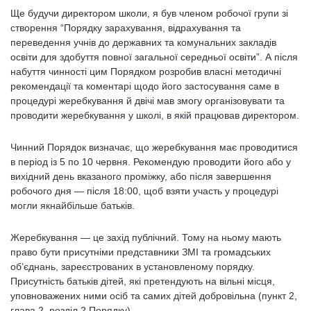
Ще будучи директором школи, я був членом робочої групи зі
створення “Порядку зарахування, відрахування та
переведення учнів до державних та комунальних закладів
освіти для здобуття повної загальної середньої освіти”. А після
набуття чинності цим Порядком розробив власні методичні
рекомендації та коментарі щодо його застосування саме в
процедурі жеребкування й двічі мав змогу організовувати та
проводити жеребкування у школі, в якій працював директором.
Чинний Порядок визначає, що жеребкування має проводитися
в період із 5 по 10 червня. Рекомендую проводити його або у
вихідний день вказаного проміжку, або після завершення
робочого дня — після 18:00, щоб взяти участь у процедурі
могли якнайбільше батьків.
Жеребкування — це захід публічний. Тому на ньому мають
право бути присутніми представники ЗМІ та громадських
об’єднань, зареєстрованих в установленому порядку.
Присутність батьків дітей, які претендують на вільні місця,
уповноважених ними осіб та самих дітей добровільна (пункт 2,
глава 2, розділ 2 Порядку).