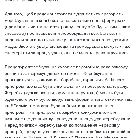
Для того, щоб продемонструвати відкритість та прозорість
жеребкування, школі бажано персонально проінформувати
(приміром, листом на електронну пошту або будь-яким іншим
способом) про проведення жеребкування всіх батьків, які
подавали заяви на вільні місця, а також завчасно повідомити
медіа. Звертаю увагу, що медіа та громадськість можуть лише
спостерігати за процедурою, але не мають права втручатися.
Процедуру жеребкування схвалює педагогічна рада закладу
освіти та затверджує директор школи. Жеребкування
проводиться за допомогою барабана, скриньки або іншого
пристрою, що має бути виготовлений з прозорого матеріалу.
Жеребки (кульки, картки, аркуші паперу тощо) мають бути
однакового розміру, кольору, ваги, форми й виготовлятися так,
щоб їх зміст не можна було побачити до діставання з
пристрою. Тип пристрою та жеребків конкурсна комісія
визначає ще до початку проведення процедури жеребкування.
Перед початком жеребкування до поміщення жеребків у
пристрій, присутні учасники оглядають жеребки та пристрій,не