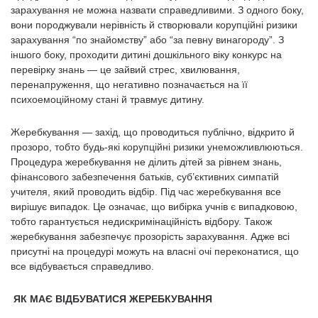
зарахування не можна назвати справедливими. З одного боку,
вони породжували нерівність й створювали корупційні ризики
зарахування “по знайомству” або “за певну винагороду”. З
іншого боку, проходити дитині дошкільного віку конкурс на
перевірку знань — це зайвий стрес, хвилювання,
перенапруження, що негативно позначається на її
психоемоційному стані й травмує дитину.
Жеребкування — захід, що проводиться публічно, відкрито й
прозоро, тобто будь-які корупційні ризики унеможливлюються.
Процедура жеребкування не ділить дітей за рівнем знань,
фінансового забезпечення батьків, суб’єктивних симпатій
учителя, який проводить відбір. Під час жеребкування все
вирішує випадок. Це означає, що вибірка учнів є випадковою,
тобто гарантується недискримінаційність відбору. Також
жеребкування забезпечує прозорість зарахування. Адже всі
присутні на процедурі можуть на власні очі переконатися, що
все відбувається справедливо.
ЯК МАЄ ВІДБУВАТИСЯ ЖЕРЕБКУВАННЯ