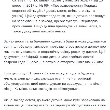
батьків (п. 8 Постанови Кабінету Міністрів України від 13
вересня 2017 р. № 684 «Про затвердження Порядку
ведення обліку дітей дошкільного, шкільного віку та
учнів»). Цей документ подається, якщо дитина претендує
на зарахування в заклад, що обслуговує її територію
проживання. Якщо дитина претендує на вільні місця, у
такому документі потреби немає.
За наявності та за бажанням одного з батьків може додаватися
оригінал або копія висновку інклюзивно-ресурсного центру про
комплексну психолого-педагогічну оцінку розвитку дитини. Цей
документ необхідний, якщо дитина має особливі освітні
потреби і для її навчання потрібно створити інклюзивний клас.
Крім цього, до 31 травня батьки можуть подати будь-яку
кількість заяв до інших закладів освіти, не на території
обслуговування, щоб претендувати на зарахування на вільні
місця. Кількість таких закладів не обмежується.
Якщо заклад освіти, до якого дитина може бути зарахована на
вільне місце, і заклад освіти, на території обслуговування якого