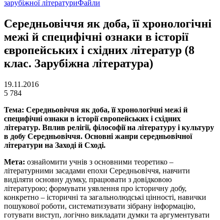
зарубіжної літератури
Файли
Середньовіччя як доба, її хронологічні
межі й специфічні ознаки в історії
європейських і східних літератур (8
клас. Зарубіжна література)
19.11.2016
5 784
Тема:
Середньовіччя як доба, її хронологічні межі й
специфічні ознаки в історії європейських і східних
літератур.
Вплив релігії, філософії на літературу і культуру
в добу Середньовіччя. Основні жанри середньовічної
літератури на Заході й Сході.
Мета:
ознайомити учнів з основними теоретико –
літературними засадами епохи Середньовіччя, навчити
виділяти основну думку, працювати з довідковою
літературою; формувати уявлення про історичну добу,
конкретно – історичні та загальнолюдські цінності, навички
пошукової роботи, систематизувати зібрану інформацію,
готувати виступ, логічно викладати думки та аргументувати