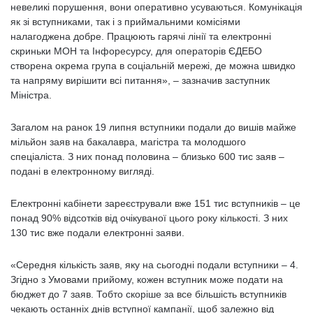
невеликі порушення, вони оперативно усуваються. Комунікація
як зі вступниками, так і з приймальними комісіями
налагоджена добре. Працюють гарячі лінії та електронні
скриньки МОН та Інфоресурсу, для операторів ЄДЕБО
створена окрема група в соціальній мережі, де можна швидко
та напряму вирішити всі питання», – зазначив заступник
Міністра.
Загалом на ранок 19 липня вступники подали до вишів майже
мільйон заяв на бакалавра, магістра та молодшого
спеціаліста. З них понад половина – близько 600 тис заяв –
подані в електронному вигляді.
Електронні кабінети зареєстрували вже 151 тис вступників – це
понад 90% відсотків від очікуваної цього року кількості. З них
130 тис вже подали електронні заяви.
«Середня кількість заяв, яку на сьогодні подали вступники – 4.
Згідно з Умовами прийому, кожен вступник може подати на
бюджет до 7 заяв. Тобто скоріше за все більшість вступників
чекають останніх днів вступної кампанії, щоб залежно від