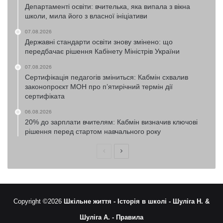
Департаменті освіти: вчителька, яка випала з вікна
школи, мила його з власної ініціативи
07.08.2026
Державні стандарти освіти знову змінено: що
передбачає рішення Кабінету Міністрів України
07.08.2026
Сертифікація педагогів зміниться: Кабмін схвалив
законопроєкт МОН про п’ятирічний термін дії
сертифіката
06.08.2026
20% до зарплати вчителям: Кабмін визначив ключові
рішення перед стартом навчального року
Попередня
Наступна
сторінка
сторінка
Copyright ©2026
Шкільне життя -
Історія в школі -
Шуліга Н. &
Шуліга А. -
Правила