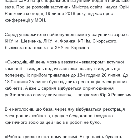
наразі саме на ці спеціальності вступники подали найбільше
заяв. Про це розповів заступник Міністра освіти і науки Юрій
Рашкевич сьогодні, 19 липня 2018 року, під час прес-
конференції у МОН.
Серед університетів найпопулярнішими у вступників зараз є
КНУ ім. Шевченка, ЛНУ ім. Франка, КПІ ім. Сікорського,
Львівська політехніка та ХНУ ім. Каразіна.
«Сьогоднішній день можна вважати «екватором» вступної
кампанії – тиждень подачі заяв вже позаду і тиждень ще
попереду, їх прийом триватиме до 18-ї години 26 липня. До
18-ї години 25 липня буде відкрита реєстрація електронних
кабінетів. А вже 1 серпня відбудеться оприлюднення
рейтингового списку вступників», – повідомив Юрій Рашкевич.
Він наголосив, що база, через яку відбувається реєстрація
електронних кабінетів, працює бездоганно і жодного
критичного збою за цей час в її роботі не було.
«Робота триває в штатному режимі. Якщо навіть бувають