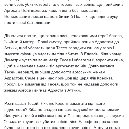
вони своїх убитих героїв, але героїв і всіх воїнів, що прийшли з
Аргоса з Полініком, залишили вони без поховання.
Непохованим лежав на полі битви й Полінік, що підняв руку
проти своєї батьківщини.
Дізналися про те, що залишились непохованими герої Аргоса,
їх жінки й матері. Повні смутку, прийшли вони з Адрастом до
Аттики, щоб ублагати царя Тесея зарадити їхньому горю і
змусити фіванців видати їм тіла вбитих. В Елевсіні біля храму
Деметри зустріли вони матір Тесея і ублагали її впросити сина,
щоб він зажадав видачі тіл аргоських воїнів. Довго вагався
Тесей, нарешті, вирішив допомогти аргоським жінкам і
Адрастові. Саме в цей час прийшов від царя Фів Креонта
посол. Він вимагав від Тесея, щоб той не надавав допомоги
жінкам Аргоса і вигнав Адраста з Аттики.
Розгнівався Тесей. Як сміє Креонт вимагати від нього
підлеглості? Хіба не владен він сам над своїми постановами!
Виступив Тесей з військом проти Фів, переміг фіванців і змусив
їх видати трупи всіх убитих воїнів. Біля Елевфера розпалено
було сім вогнищ і на них спалено трупи воїнів. А трупи вождів