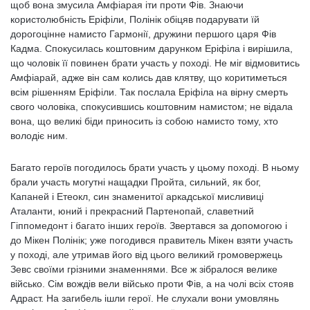
щоб вона змусила Амфіарая іти проти Фів. Знаючи
користолюбність Еріфіли, Полінік обіцяв подарувати їй
дорогоцінне намисто Гармонії, дружини першого царя Фів
Кадма. Спокусилась коштовним дарунком Еріфіла і вирішила,
що чоловік її повинен брати участь у поході. Не міг відмовитись
Амфіарай, адже він сам колись дав клятву, що коритиметься
всім рішенням Еріфіли. Так послала Еріфіла на вірну смерть
свого чоловіка, спокусившись коштовним намистом; не відала
вона, що великі біди приносить із собою намисто тому, хто
володіє ним.
Багато героїв погодилось брати участь у цьому поході. В ньому
брали участь могутні нащадки Пройта, сильний, як бог,
Капаней і Етеокл, син знаменитої аркадської мисливиці
Аталанти, юний і прекрасний Партенопай, славетний
Гіппомедонт і багато інших героїв. Звертався за допомогою і
до Мікен Полінік; уже погодився правитель Мікен взяти участь
у поході, але утримав його від цього великий громовержець
Зевс своїми грізними знаменнями. Все ж зібралося велике
військо. Сім вождів вели військо проти Фів, а на чолі всіх стояв
Адраст. На загибель ішли герої. Не слухали вони умовлянь