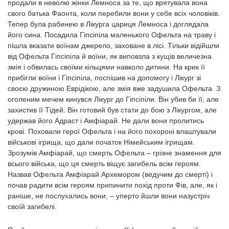
продали в неволю жінки Лемноса за те, що врятувала вона
свого батька Фаонта, коли перебили вони у себе всіх чоловіків.
Тепер була рабинею в Лікурга цариця Лемноса і доглядала
його сина. Посадила Гіпсіпіла маленького Офельта на траву і
пішла вказати воїнам джерело, заховане в лісі. Тільки відійшли
від Офельта Гіпсіпіла й воїни, як виповзла з кущів величезна
змія і обвилась своїми кільцями навколо дитини. На крик її
прибігли воїни і Гіпсіпіла, поспішив на допомогу і Лікург зі
своєю дружиною Еврідікою, але змія вже задушила Офельта. З
оголеним мечем кинувся Лікург до Гіпсіпіли. Він убив би її, але
захистив її Тідей. Він готовий був стати до бою з Лікургом, але
удержав його Адраст і Амфіарай. Не дали вони пролитись
крові. Поховали герої Офельта і на його похороні влаштували
військові ігрища, що дали початок Німейським ігрищам.
Зрозумів Амфіарай, що смерть Офельта – грізне знамення для
всього війська, що ця смерть віщує загибель всім героям.
Назвав Офельта Амфіарай Архемором (ведучим до смерті) і
почав радити всім героям припинити похід проти Фів, але, як і
раніше, не послухались вони, – уперто йшли вони назустріч
своїй загибелі.