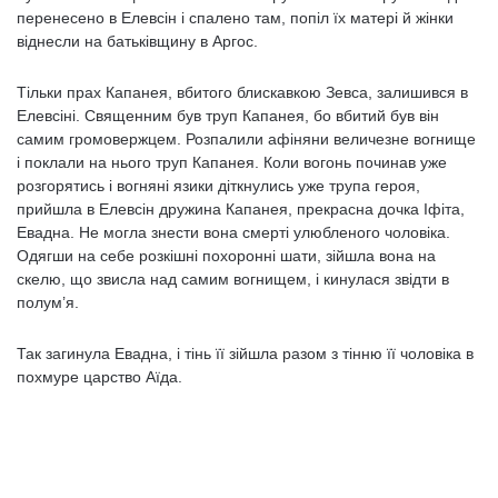
перенесено в Елевсін і спалено там, попіл їх матері й жінки
віднесли на батьківщину в Аргос.
Тільки прах Капанея, вбитого блискавкою Зевса, залишився в
Елевсіні. Священним був труп Капанея, бо вбитий був він
самим громовержцем. Розпалили афіняни величезне вогнище
і поклали на нього труп Капанея. Коли вогонь починав уже
розгорятись і вогняні язики діткнулись уже трупа героя,
прийшла в Елевсін дружина Капанея, прекрасна дочка Іфіта,
Евадна. Не могла знести вона смерті улюбленого чоловіка.
Одягши на себе розкішні похоронні шати, зійшла вона на
скелю, що звисла над самим вогнищем, і кинулася звідти в
полум’я.
Так загинула Евадна, і тінь її зійшла разом з тінню її чоловіка в
похмуре царство Аїда.