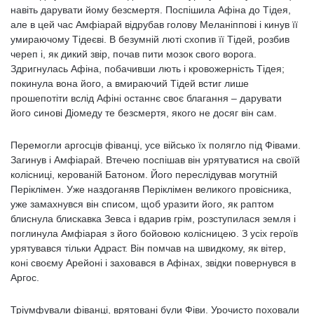
навіть дарувати йому безсмертя. Поспішила Афіна до Тідея,
але в цей час Амфіарай відрубав голову Меланіппові і кинув її
умираючому Тідеєві. В безумній люті схопив її Тідей, розбив
череп і, як дикий звір, почав пити мозок свого ворога.
Здригнулась Афіна, побачивши лють і кровожерність Тідея;
покинула вона його, а вмираючий Тідей встиг лише
прошепотіти вслід Афіні останнє своє благання – дарувати
його синові Діомеду те безсмертя, якого не досяг він сам.
Перемогли аргосців фіванці, усе військо їх полягло під Фівами.
Загинув і Амфіарай. Втечею поспішав він урятуватися на своїй
колісниці, керованій Батоном. Його переслідував могутній
Періклімен. Уже наздоганяв Періклімен великого провісника,
уже замахнувся він списом, щоб уразити його, як раптом
блиснула блискавка Зевса і вдарив грім, розступилася земля і
поглинула Амфіарая з його бойовою колісницею. З усіх героїв
урятувався тільки Адраст. Він помчав на швидкому, як вітер,
коні своєму Арейоні і заховався в Афінах, звідки повернувся в
Аргос.
Тріумфували фіванці, врятовані були Фіви. Урочисто поховали