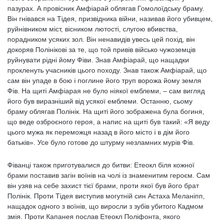
пазурах. А провісник Амфіарай облягав Гомолоїдську браму.
Він гнівався на Тідея, призвідника війни, називав його убивцем,
руйнівником міст, вісником лютості, слугою вбивства,
порадником усяких зол. Він ненавидів увесь цей похід, він
докоряв Полінікові за те, що той привів військо чужоземців
руйнувати рідні йому Фіви. Знав Амфіарай, що нащадки
прокленуть учасників цього походу. Знав також Амфіарай, що
сам він упаде в бою і поглине його труп ворожа йому земля
Фів. На щиті Амфіарая не було ніякої емблеми, – сам вигляд
його був виразніший від усякої емблеми. Останню, сьому
браму облягав Полінік. На щиті його зображена була богиня,
що веде озброєного героя, а напис на щиті був такий: «Я веду
цього мужа як переможця назад в його місто і в дім його
батьків». Усе було готове до штурму незламних мурів Фів.
Фіванці також приготувалися до битви: Етеокл біля кожної
брами поставив загін воїнів на чолі із знаменитим героєм. Сам
він узяв на себе захист тієї брами, проти якої був його брат
Полінік. Проти Тідея виступив могутній син Астаха Меланіпп,
нащадок одного з воїнів, що виросли з зубів убитого Кадмом
змія. Проти Капанея послав Етеокл Поліфонта, якого