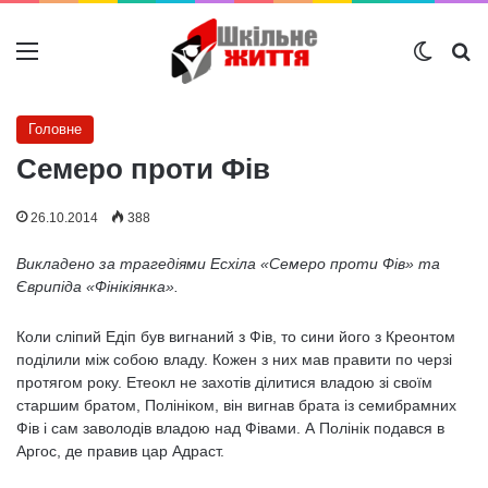
Меню
Switch
Ш
Головне
Семеро проти Фів
26.10.2014
388
Викладено за трагедіями Есхіла «Семеро проти Фів» та
Єврипіда «Фінікіянка».
Коли сліпий Едіп був вигнаний з Фів, то сини його з Креонтом
поділили між собою владу. Кожен з них мав правити по черзі
протягом року. Етеокл не захотів ділитися владою зі своїм
старшим братом, Полініком, він вигнав брата із семибрамних
Фів і сам заволодів владою над Фівами. А Полінік подався в
Аргос, де правив цар Адраст.