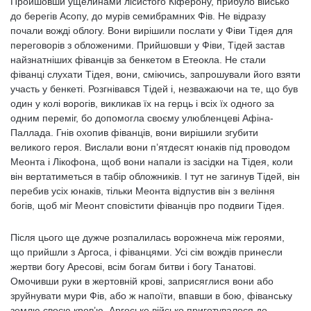
Пройшовши ущелинами лісистого Кіферону, прибуло військо
до берегів Асопу, до мурів семибрамних Фів. Не відразу
почали вожді облогу. Вони вирішили послати у Фіви Тідея для
переговорів з обложеними. Прийшовши у Фіви, Тідей застав
найзнатніших фіванців за бенкетом в Етеокла. Не стали
фіванці слухати Тідея, вони, сміючись, запрошували його взяти
участь у бенкеті. Розгнівався Тідей і, незважаючи на те, що був
один у колі ворогів, викликав їх на герць і всіх їх одного за
одним переміг, бо допомогла своєму улюбленцеві Афіна-
Паллада. Гнів охопив фіванців, вони вирішили згубити
великого героя. Вислали вони п’ятдесят юнаків під проводом
Меонта і Лікофона, щоб вони напали із засідки на Тідея, коли
він вертатиметься в табір обложників. І тут не загинув Тідей, він
перебив усіх юнаків, тільки Меонта відпустив він з веління
богів, щоб міг Меонт сповістити фіванців про подвиги Тідея.
Після цього ще дужче розпалилась ворожнеча між героями,
що прийшли з Аргоса, і фіванцями. Усі сім вождів принесли
жертви богу Аресові, всім богам битви і богу Танатові.
Омочивши руки в жертовній крові, заприсяглися вони або
зруйнувати мури Фів, або ж напоїти, впавши в бою, фіванську
землю своєю кров’ю. Аргоське військо приготувалося до