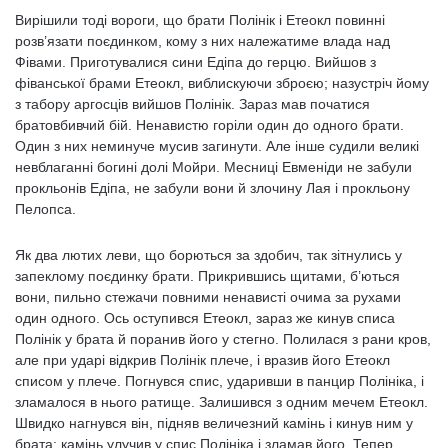
Вирішили тоді вороги, що брати Полінік і Етеокл повинні
розв’язати поєдинком, кому з них належатиме влада над
Фівами. Приготувалися сини Едіпа до герцю. Вийшов з
фіванської брами Етеокл, виблискуючи зброєю; назустріч йому
з табору аргосців вийшов Полінік. Зараз мав початися
братовбивчий бій. Ненавистю горіли один до одного брати.
Один з них неминуче мусив загинути. Але інше судили великі
невблаганні богині долі Мойри. Месниці Евменіди не забули
прокльонів Едіпа, не забули вони й злочину Лая і прокльону
Пелопса.
Як два лютих леви, що борються за здобич, так зітнулись у
запеклому поєдинку брати. Прикрившись щитами, б’ються
вони, пильно стежачи повними ненависті очима за рухами
один одного. Ось оступився Етеокл, зараз же кинув списа
Полінік у брата й поранив його у стегно. Полилася з рани кров,
але при ударі відкрив Полінік плече, і вразив його Етеокл
списом у плече. Погнувся спис, ударивши в панцир Полініка, і
зламалося в нього ратище. Залишився з одним мечем Етеокл.
Швидко нагнувся він, підняв величезний камінь і кинув ним у
брата; камінь улучив у спис Полініка і зламав його. Тепер