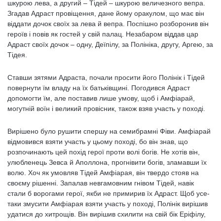
шкурою лева, а другий – Тідей – шкурою величезного вепра.
Згадав Адраст провіщення, дане йому оракулом, що має він
віддати дочок своїх за лева й вепра. Поспішно розборонив він
героїв і повів як гостей у свій палац. Незабаром віддав цар
Адраст своїх дочок – одну, Деїпілу, за Полініка, другу, Аргею, за
Тідея.
Ставши зятями Адраста, почали просити його Полінік і Тідей
повернути їм владу на їх батьківщині. Погодився Адраст
допомогти їм, але поставив лише умову, щоб і Амфіарай,
могутній воїн і великий провісник, також взяв участь у поході.
Вирішено було рушити спершу на семибрамні Фіви. Амфіарай
відмовився взяти участь у цьому поході, бо він знав, що
розпочинають цей похід герої проти волі богів. Не хотів він,
улюбленець Зевса й Аполлона, прогнівити богів, зламавши їх
волю. Хоч як умовляв Тідей Амфіарая, він твердо стояв на
своєму рішенні. Запалав невгамовним гнівом Тідей, навік
стали б ворогами герої, якби не примирив їх Адраст. Щоб усе-
таки змусити Амфіарая взяти участь у поході, Полінік вирішив
удатися до хитрощів. Він вирішив схилити на свій бік Еріфілу,