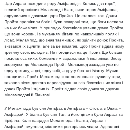
Цар Адраст походив з роду Аміфаонідів. Колись два герої,
великий провісник Мелампод і Біант, сини героя Аміфаона,
одружилися з дочками царя Пройта. Це сталося так. Дочки
Пройта прогнівили богів і були покарані тим, що боги наслали
на них божевілля. У припадку божевілля уявили дочки Пройта,
що вони корови, і з муканням бігали по навколишніх полях і
лісах. Мелампод, що знав таємницю, як зцілити дочок Пройта,
визвався їх зцілити, але за це вимагав, щоб Пройт віддав йому
третину своїх володінь. Не погодився на це Пройт. Ще більше
посилилось лихо, божевіллям заражалися й інші жінки. Знову
звернувся до Мелампода Пройт. Мелампод зажадав уже не
одну третину, а дві, одну собі, а другу братові Біанту. Мусив
погодитись Пройт. Мелампод із загоном юнаків рушив у гори,
захопив після довгого переслідування всіх божевільних жінок і
дочок Пройта і зцілив їх. Пройт віддав своїх дочок за дружин
Меламподові й Біантові.
У Мелампода був син Антіфат, в Антіфата – Оїкл, а в Оїкла –
Амфіарай. У Біанта був син Тал, а його дітьми були Адраст та
Еріфіла. Коли нащадки Мелампода і Біанта, Адраст і
Амфіарай, змужніли, між ними розгорілись чвари. Адрастові