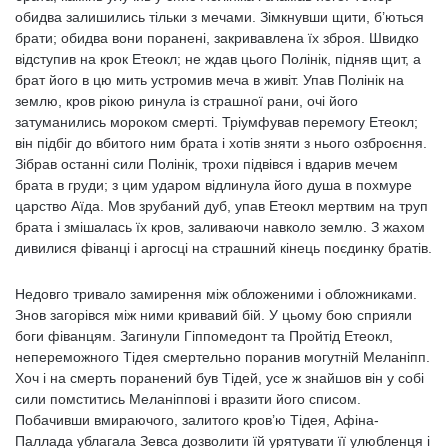
обидва залишились тільки з мечами. Зімкнувши щити, б’ються
брати; обидва вони поранені, закривавлена їх зброя. Швидко
відступив на крок Етеокл; не ждав цього Полінік, підняв щит, а
брат його в цю мить устромив меча в живіт. Упав Полінік на
землю, кров рікою ринула із страшної рани, очі його
затуманились мороком смерті. Тріумфував перемогу Етеокл;
він підбіг до вбитого ним брата і хотів зняти з нього озброєння.
Зібрав останні сили Полінік, трохи підвівся і вдарив мечем
брата в груди; з цим ударом відлинула його душа в похмуре
царство Аїда. Мов зрубаний дуб, упав Етеокл мертвим на труп
брата і змішалась їх кров, заливаючи навколо землю. З жахом
дивилися фіванці і аргосці на страшний кінець поєдинку братів.
Недовго тривало замирення між обложеними і обложниками.
Знов загорівся між ними кривавий бій. У цьому бою сприяли
боги фіванцям. Загинули Гіппомедонт та Пройтід Етеокл,
непереможного Тідея смертельно поранив могутній Меланіпп.
Хоч і на смерть поранений був Тідей, усе ж знайшов він у собі
сили помститись Меланіппові і вразити його списом.
Побачивши вмираючого, залитого кров’ю Тідея, Афіна-
Паллада ублагала Зевса дозволити їй урятувати її улюбленця і