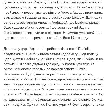
довелось утікати в Сікіон до царя Поліба. Там одружився він з
царською дочкою і дістав владу над Сікіоном. Та небагато часу
пройшло, як повернувся до рідного Аргоса Адраст, примирився
з Амфіараєм і віддав за нього сестру свою Еріфілу. Дали один
одному слово клятви Адраст і Амфіарай, що Еріфіла завжди
буде суддею в їх суперечках і що вони повинні будуть
беззаперечно виконувати її рішення. Не думав Амфіарай, що
це рішення стане причиною загибелі його і його роду.
До палацу царя Адраста і прийшов пізно вночі Полінік,
сподіваючись знайти у нього захист і допомогу. Біля палацу
царя зустрів Полінік сина Ойнея, героя Тідея, який, убивши на
батьківщині свого дядька і двоюрідних братів, утік також в
Аргос. Між обома героями розгорівся запеклий спір.
Невгамовний Тідей, що не терпів нічийого заперечення,
вхопився за зброю. Полінік також, прикрившись щитом, оголив
меч. Кинулись один на одного герої. Голосно загриміли їх мечі
об оковані міддю щити. Мов два розлютованих леви, билися в
пітьмі герої. Почув Адраст шум поєдинку і вийшов з палацу. Як
же здивувався він, побачивши двох юнаків, що озвіріло бились
один з одним. Один з них, Полінік, укритий був поверх панцира