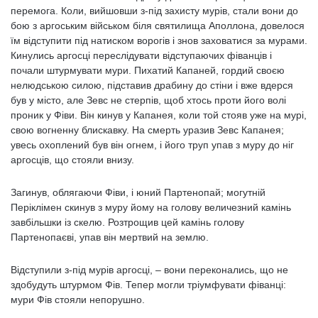
перемога. Коли, вийшовши з-під захисту мурів, стали вони до
бою з аргоським військом біля святилища Аполлона, довелося
їм відступити під натиском ворогів і знов заховатися за мурами.
Кинулись аргосці переслідувати відступаючих фіванців і
почали штурмувати мури. Пихатий Капаней, гордий своєю
нелюдською силою, підставив драбину до стіни і вже вдерся
був у місто, але Зевс не стерпів, щоб хтось проти його волі
проник у Фіви. Він кинув у Капанея, коли той стояв уже на мурі,
свою вогненну блискавку. На смерть уразив Зевс Капанея;
увесь охоплений був він огнем, і його труп упав з муру до ніг
аргосців, що стояли внизу.
Загинув, облягаючи Фіви, і юний Партенопай; могутній
Періклімен скинув з муру йому на голову величезний камінь
завбільшки із скелю. Розтрощив цей камінь голову
Партенопаєві, упав він мертвий на землю.
Відступили з-під мурів аргосці, – вони переконались, що не
здобудуть штурмом Фів. Тепер могли тріумфувати фіванці:
мури Фів стояли непорушно.