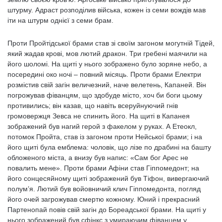
штурму. Адраст розподілив війська, кожен із семи вождів мав
іти на штурм однієї з семи брам.
Проти Пройтідської брами став зі своїм загоном могутній Тідей,
який жадав крові, мов лютий дракон. Три гребені маячили на
його шоломі. На щиті у нього зображено було зоряне небо, а
посередині око ночі – повний місяць. Проти брами Електри
розмістив свій загін величезний, наче велетень, Капаней. Він
погрожував фіванцям, що здобуде місто, хоч би боги цьому
противились; він казав, що навіть всеруйнуючий гнів
громовержця Зевса не спинить його. На щиті в Капанея
зображений був нагий герой з факелом у руках. А Етеокл,
потомок Пройта, став із загоном проти Нейської брами; і на
його щиті була емблема: чоловік, що лізе по драбині на башту
обложеного міста, а внизу був напис: «Сам бог Арес не
повалить мене». Проти брами Афіни став Гіппомедонт; на
його сонцесяйному щиті зображений був Тіфон, вивергаючий
полум’я. Лютий був войовничий клич Гіппомедонта, погляд
його очей загрожував смертю кожному. Юний і прекрасний
Партенопай повів свій загін до Бореадської брами. На щиті у
нього зображений був сфінкс з умираючим фіванцем у