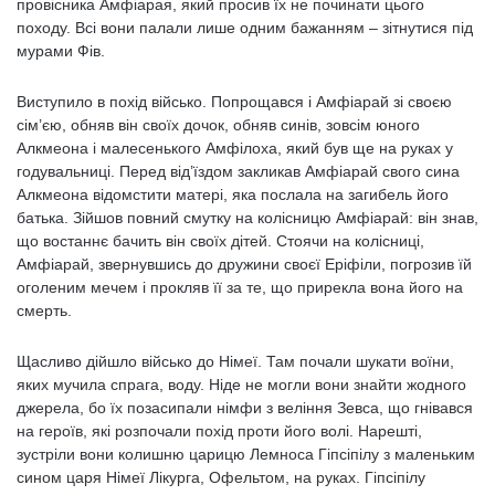
провісника Амфіарая, який просив їх не починати цього
походу. Всі вони палали лише одним бажанням – зітнутися під
мурами Фів.
Виступило в похід військо. Попрощався і Амфіарай зі своєю
сім’єю, обняв він своїх дочок, обняв синів, зовсім юного
Алкмеона і малесенького Амфілоха, який був ще на руках у
годувальниці. Перед від’їздом закликав Амфіарай свого сина
Алкмеона відомстити матері, яка послала на загибель його
батька. Зійшов повний смутку на колісницю Амфіарай: він знав,
що востаннє бачить він своїх дітей. Стоячи на колісниці,
Амфіарай, звернувшись до дружини своєї Еріфіли, погрозив їй
оголеним мечем і прокляв її за те, що прирекла вона його на
смерть.
Щасливо дійшло військо до Німеї. Там почали шукати воїни,
яких мучила спрага, воду. Ніде не могли вони знайти жодного
джерела, бо їх позасипали німфи з веління Зевса, що гнівався
на героїв, які розпочали похід проти його волі. Нарешті,
зустріли вони колишню царицю Лемноса Гіпсіпілу з маленьким
сином царя Німеї Лікурга, Офельтом, на руках. Гіпсіпілу