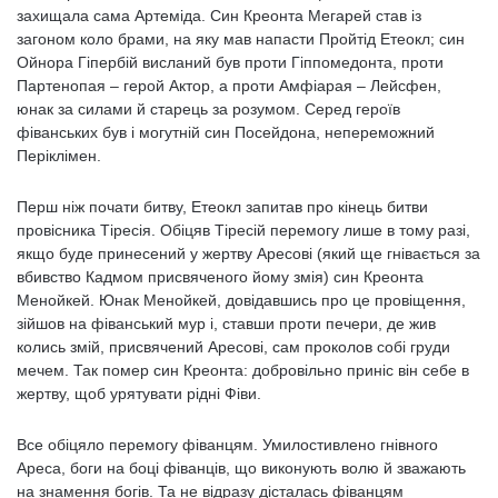
захищала сама Артеміда. Син Креонта Мегарей став із
загоном коло брами, на яку мав напасти Пройтід Етеокл; син
Ойнора Гіпербій висланий був проти Гіппомедонта, проти
Партенопая – герой Актор, а проти Амфіарая – Лейсфен,
юнак за силами й старець за розумом. Серед героїв
фіванських був і могутній син Посейдона, непереможний
Періклімен.
Перш ніж почати битву, Етеокл запитав про кінець битви
провісника Тіресія. Обіцяв Тіресій перемогу лише в тому разі,
якщо буде принесений у жертву Аресові (який ще гнівається за
вбивство Кадмом присвяченого йому змія) син Креонта
Менойкей. Юнак Менойкей, довідавшись про це провіщення,
зійшов на фіванський мур і, ставши проти печери, де жив
колись змій, присвячений Аресові, сам проколов собі груди
мечем. Так помер син Креонта: добровільно приніс він себе в
жертву, щоб урятувати рідні Фіви.
Все обіцяло перемогу фіванцям. Умилостивлено гнівного
Ареса, боги на боці фіванців, що виконують волю й зважають
на знамення богів. Та не відразу дісталась фіванцям