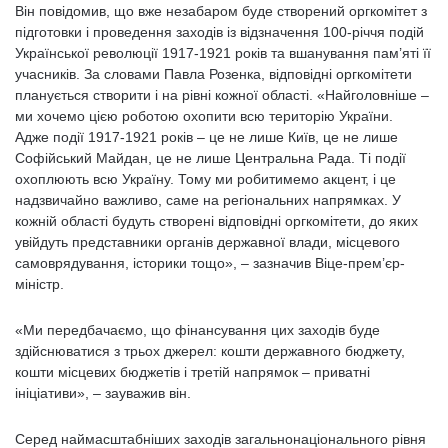
Він повідомив, що вже незабаром буде створений оргкомітет з
підготовки і проведення заходів із відзначення 100-річчя подій
Української революції 1917-1921 років та вшанування пам’яті її
учасників. За словами Павла Розенка, відповідні оргкомітети
планується створити і на рівні кожної області. «Найголовніше –
ми хочемо цією роботою охопити всю територію України.
Адже події 1917-1921 років – це не лише Київ, це не лише
Софійський Майдан, це не лише Центральна Рада. Ті події
охоплюють всю Україну. Тому ми робитимемо акцент, і це
надзвичайно важливо, саме на регіональних напрямках. У
кожній області будуть створені відповідні оргкомітети, до яких
увійдуть представники органів державної влади, місцевого
самоврядування, історики тощо», – зазначив Віце-прем’єр-
міністр.
«Ми передбачаємо, що фінансування цих заходів буде
здійснюватися з трьох джерел: кошти державного бюджету,
кошти місцевих бюджетів і третій напрямок – приватні
ініціативи», – зауважив він.
Серед наймасштабніших заходів загальнонаціонального рівня