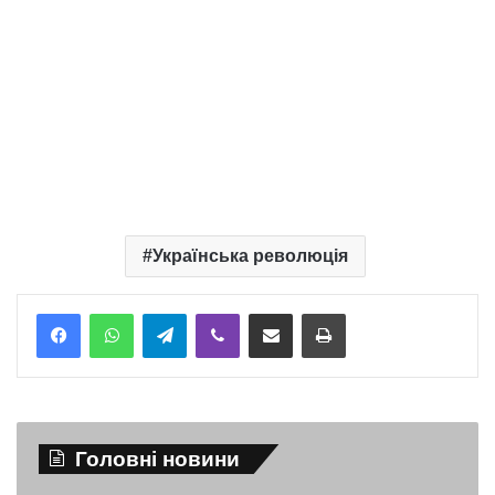
Українська революція
Telegram
Viber
Надіслати електронною поштою
Надрукувати
Головні новини