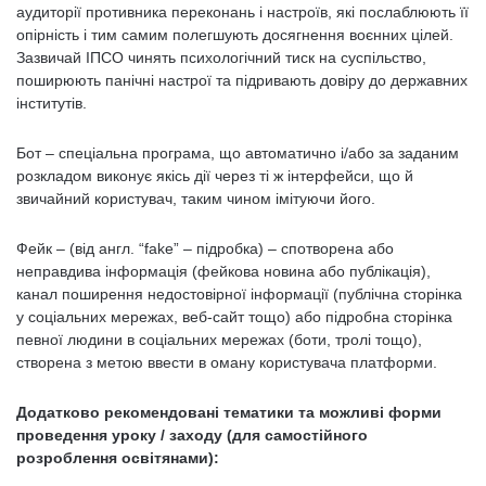
аудиторії противника переконань і настроїв, які послаблюють її
опірність і тим самим полегшують досягнення воєнних цілей.
Зазвичай ІПСО чинять психологічний тиск на суспільство,
поширюють панічні настрої та підривають довіру до державних
інститутів.
Бот – спеціальна програма, що автоматично і/або за заданим
розкладом виконує якісь дії через ті ж інтерфейси, що й
звичайний користувач, таким чином імітуючи його.
Фейк – (від англ. “fake” – підробка) – спотворена або
неправдива інформація (фейкова новина або публікація),
канал поширення недостовірної інформації (публічна сторінка
у соціальних мережах, веб-сайт тощо) або підробна сторінка
певної людини в соціальних мережах (боти, тролі тощо),
створена з метою ввести в оману користувача платформи.
Додатково рекомендовані тематики та можливі форми
проведення уроку / заходу (для самостійного
розроблення освітянами):