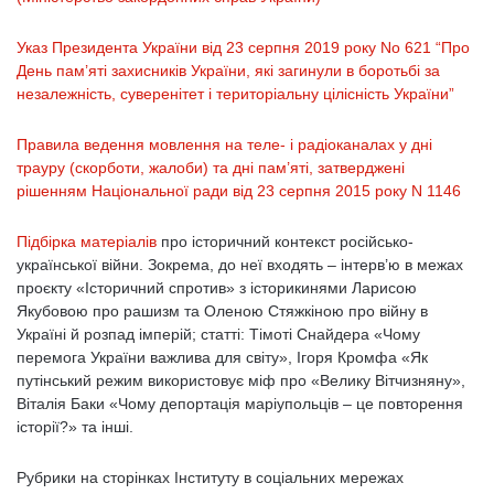
Указ Президента України від 23 серпня 2019 року No 621 “Про
День пам’яті захисників України, які загинули в боротьбі за
незалежність, суверенітет і територіальну цілісність України”
Правила ведення мовлення на теле- і радіоканалах у дні
трауру (скорботи, жалоби) та дні пам’яті, затверджені
рішенням Національної ради від 23 серпня 2015 року N 1146
Підбірка матеріалів
про історичний контекст російсько-
української війни. Зокрема, до неї входять – інтерв’ю в межах
проєкту «Історичний спротив» з історикинями Ларисою
Якубовою про рашизм та Оленою Стяжкіною про війну в
Україні й розпад імперій; статті: Тімоті Снайдера «Чому
перемога України важлива для світу», Ігоря Кромфа «Як
путінський режим використовує міф про «Велику Вітчизняну»,
Віталія Баки «Чому депортація маріупольців – це повторення
історії?» та інші.
Рубрики на сторінках Інституту в соціальних мережах