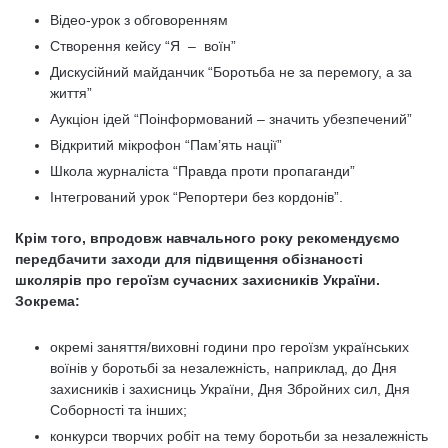
Відео-урок з обговоренням
Створення кейсу “Я – воїн”
Дискусійний майданчик “Боротьба не за перемогу, а за
життя”
Аукціон ідей “Поінформований – значить убезпечений”
Відкритий мікрофон “Пам’ять нації”
Школа журналіста “Правда проти пропаганди”
Інтегрований урок “Репортери без кордонів”.
Крім того, впродовж навчального року рекомендуємо
передбачити заходи для підвищення обізнаності
школярів про героїзм сучасних захисників України.
Зокрема:
окремі заняття/виховні години про героїзм українських
воїнів у боротьбі за незалежність, наприклад, до Дня
захисників і захисниць України, Дня Збройних сил, Дня
Соборності та інших;
конкурси творчих робіт на тему боротьби за незалежність