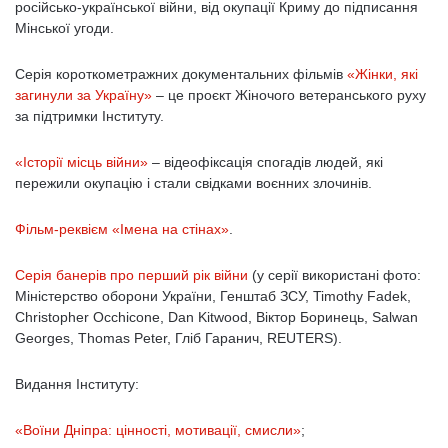
російсько-української війни, від окупації Криму до підписання
Мінської угоди.
Серія короткометражних документальних фільмів
«Жінки, які
загинули за Україну»
– це проєкт Жіночого ветеранського руху
за підтримки Інституту.
«Історії місць війни»
– відеофіксація спогадів людей, які
пережили окупацію і стали свідками воєнних злочинів.
Фільм-реквієм «Імена на стінах»
.
Серія банерів про перший рік війни
(у серії використані фото:
Міністерство оборони України, Генштаб ЗСУ, Timothy Fadek,
Christopher Occhicone, Dan Kitwood, Віктор Боринець, Salwan
Georges, Thomas Peter, Гліб Гаранич, REUTERS).
Видання Інституту:
«Воїни Дніпра: цінності, мотивації, смисли»
;