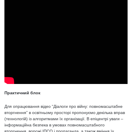
Практичний блок
Для опрацювання відео “Діалоги про війну: повномасштабне
вторгнення” в освітньому просторі пропонуємо декілька вправ
(технологій) із алгоритмами їх організації. В епіцентрі уваги –
інформаційна безпека в умовах повномасштабного
вторгнення, ворожі ІПСО і пропаганда, а також вміння їх