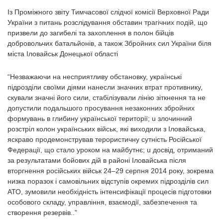
Із Проміжного звіту Тимчасової слідчої комісії Верховної Ради
України з питань розслідування обставин трагічних подій, що
призвели до загибелі та захоплення в полон бійців
добровольчих батальйонів, а також Збройних сил України біля
міста Іловайськ Донецької області
“Незважаючи на несприятливу обстановку, українські
підрозділи своїми діями нанесли значних втрат противнику,
скували значні його сили, стабілізували лінію зіткнення та не
допустили подальшого просування незаконних збройних
формувань в глибину української території; u злочинний
розстріл колон українських військ, які виходили з Іловайська,
яскраво продемонстрував терористичну сутність Російської
Федерації, що стало уроком на майбутнє; u досвід, отриманий
за результатами бойових дій в районі Іловайська після
вторгнення російських військ 24–29 серпня 2014 року, зокрема
низка поразок і самовільних відступів окремих підрозділів сил
АТО, зумовили необхідність інтенсифікації процесів підготовки
особового складу, управління, взаємодії, забезпечення та
створення резервів..”