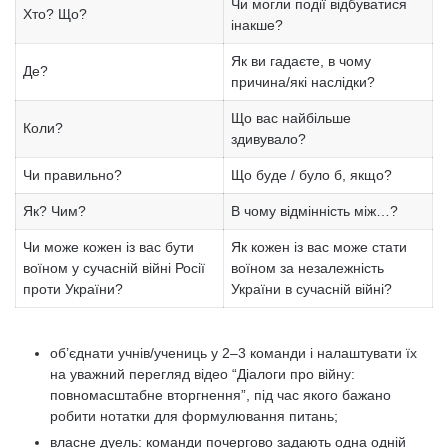
Чи могли події відбуватися
Хто? Що?
інакше?
Як ви гадаєте, в чому
Де?
причина/які наслідки?
Що вас найбільше
Коли?
здивувало?
Чи правильно?
Що буде / було б, якщо?
Як? Чим?
В чому відмінність між…?
Чи може кожен із вас бути
Як кожен із вас може стати
воїном у сучасній війні Росії
воїном за незалежність
проти України?
України в сучасній війні?
об’єднати учнів/учениць у 2–3 команди і налаштувати їх
на уважний перегляд відео “Діалоги про війну:
повномасштабне вторгнення”, під час якого бажано
робити нотатки для формулювання питань;
власне дуель: команди почергово задають одна одній