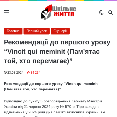
Меню
Switch
Ш
Головне
Перший урок
Сценарії
Рекомендації до першого уроку
“Vincit qui meminit (Пам’ятає
той, хто перемагає)”
23.08.2024
34 234
Рекомендації до першого уроку “Vincit qui meminit
(Пам’ятає той, хто перемагає)”
Відповідно до пункту 3 розпорядження Кабінету Міністрів
України від 21 червня 2024 року № 570-р “Про заходи з
відзначення у 2024 році Дня пам’яті захисників України, які