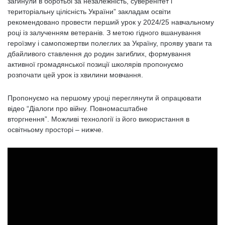
загинули в боротьбі за незалежність, суверенітет і
територіальну цілісність України” закладам освіти
рекомендовано провести перший урок у 2024/25 навчальному
році із залученням ветеранів. З метою гідного вшанування
героїзму і самопожертви полеглих за Україну, прояву уваги та
дбайливого ставлення до родин загиблих, формування
активної громадянської позиції школярів пропонуємо
розпочати цей урок із хвилини мовчання.
Пропонуємо на першому уроці переглянути й опрацювати
відео “Діалоги про війну. Повномасштабне
вторгнення”. Можливі технології із його використання в
освітньому просторі – нижче.