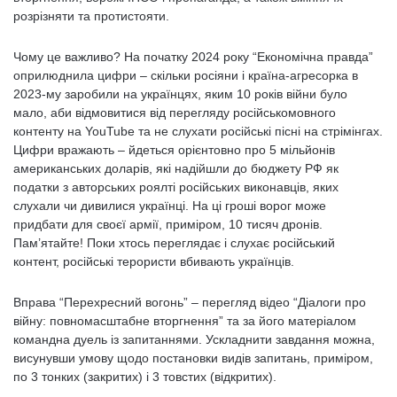
розрізняти та протистояти.
Чому це важливо? На початку 2024 року “Економічна правда”
оприлюднила цифри – скільки росіяни і країна-агресорка в
2023-му заробили на українцях, яким 10 років війни було
мало, аби відмовитися від перегляду російськомовного
контенту на YouTube та не слухати російські пісні на стрімінгах.
Цифри вражають – йдеться орієнтовно про 5 мільйонів
американських доларів, які надійшли до бюджету РФ як
податки з авторських роялті російських виконавців, яких
слухали чи дивилися українці. На ці гроші ворог може
придбати для своєї армії, приміром, 10 тисяч дронів.
Пам’ятайте! Поки хтось переглядає і слухає російський
контент, російські терористи вбивають українців.
Вправа “Перехресний вогонь” – перегляд відео “Діалоги про
війну: повномасштабне вторгнення” та за його матеріалом
командна дуель із запитаннями. Ускладнити завдання можна,
висунувши умову щодо постановки видів запитань, приміром,
по 3 тонких (закритих) і 3 товстих (відкритих).