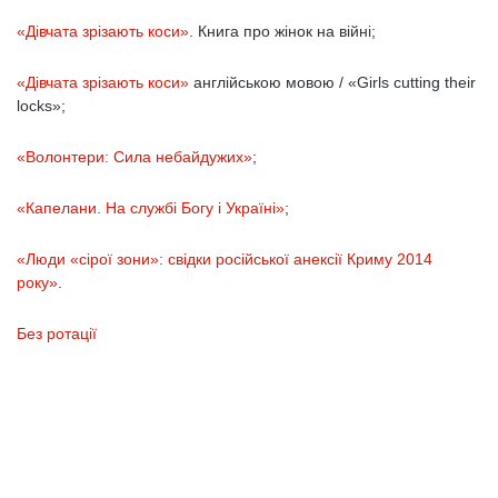
«Дівчата зрізають коси»
. Книга про жінок на війні;
«Дівчата зрізають коси»
англійською мовою / «Girls cutting their
locks»;
«Волонтери: Сила небайдужих»
;
«Капелани. На службі Богу і Україні»
;
«Люди «сірої зони»: свідки російської анексії Криму 2014
року»
.
Без ротації