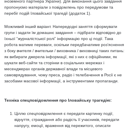
іноземного партнера України). Для виконання цього завдання
пропонуємо матеріали з повідомлень про передумови та
перебіг подій Іловайської трагедії (додаток 1).
Можливий інший варіант. Напередодні заняття сформувати
групи і задати їм домашнє завдання – підібрати відповідно до
їхньої “журналістської ролі” інформацію про ці події. Така
робота матиме переваги, оскільки передбачатиме роз’яснення
з боку вчителя / вчительки / виховника / виховниці таких питань:
як вибирати джерела інформації, які з них є офіційними, як
шукати веб-сайти та сторінки в соціальних мережах і
месенджерах органів державної влади та місцевого
самоврядування, чому преса, радіо і телебачення в Росії є не
засобами масової інформації, а інструментами пропаганди.
Техніка спецповідомлення про Іловайську трагедію:
Ціллю спецповідомлення є передати картинку події,
відчуття, страждання або радість її учасників, передати
напругу, емоції, враження від пережитого, описати