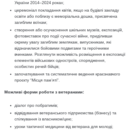
України 2014–2024 роках;
церемоніал покладання квітів, якщо на будівлі закладу
освіти або поблизу є меморіальна дошка, присвячена
загиблим воїнам;
створення або осучаснення шкільних музеїв, експозицій,
фотовиставок про події сучасної війни, приділивши
окрему увагу загиблим землякам, випускникам, які
відзначилися бойовими подвигами та героїчними
вчинками. Розглянути можливість розміщення в експозиції
елементів військових одностроїв, спорядження,
особистих речей бійців;
започаткування та систематичне ведення краєзнавчого
проєкту “Місця пам’яті”.
Можливі форми роботи з ветеранами:
діалог про побратимів;
відвідування ветеранського підприємства (бізнесу) та
спілкування із власником/цею;
уроки тактичної медицини від ветерана для молоді;