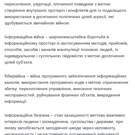
переселення, узурпації, злочинної поведінки з метою
створення внутрішніх протиріч і конфліктів для їх подальшого
використання в досягненні політичних цілей агресії, які
здобуваються звичайною війною.
Інформаційна війна – широкомасштабна боротьба в
інформаційному просторі із застосуванням методів, прийомів,
способів, засобів і каналів маніпуляції психікою людей, їх
індивідуальною і суспільною свідомістю з метою досягнення
цілей суб’єкта.
Кібервійна – війна програмного забезпечення інформаційних
каналів, використання програмних кодів з метою спричинення
збитку, перехоплення управління, внесення технічних
несправностей, руйнування фізичних об’єктів, викрадення
інформації.
Інформаційна безпека – стан захищеності життєво важливих
інтересів людини і громадянина, суспільства і держави, при
якому запобігається заподіяння шкоди через неповноту,
несвоєчасність і недостовірність поширюваної інформації,