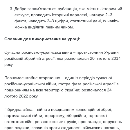
Добре запам’ятається публікація, яка містить історичний
екскурс, проводить історичні паралелі, нагадує 2–3
факти, наводить 2–3 цифри, статистичні дані, їх навіть
можна виділити певним чином.
Словник для використання на уроці:
Сучасна російсько-українська війна – протистояння України
російській збройній агресії, яка розпочалася 20 лютого 2014
року.
Повномасштабне вторгнення – один із періодів сучасної
російсько-української війни, гостра фаза російської агресії з
поширенням на всю територію України; розпочалося 24
лютого 2022 року.
Гібридна війна – війна з поєднанням конвенційної зброї,
партизанської війни, тероризму, кібервійни, торгових і
патентних війн, реваншистських рухів, пропаганди, порушень
прав людини, злочинів проти людяності, військових навчань,