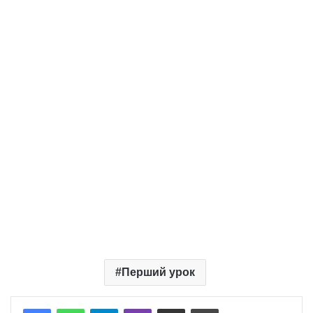
Перший урок
Telegram
Viber
Надіслати електронною поштою
Надрукувати