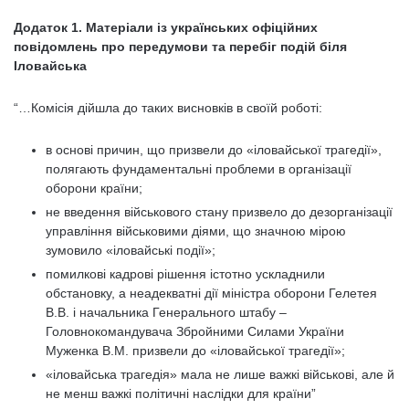
Додаток 1. Матеріали із українських офіційних
повідомлень про передумови та перебіг подій біля
Іловайська
“…Комісія дійшла до таких висновків в своїй роботі:
в основі причин, що призвели до «іловайської трагедії»,
полягають фундаментальні проблеми в організації
оборони країни;
не введення військового стану призвело до дезорганізації
управління військовими діями, що значною мірою
зумовило «іловайські події»;
помилкові кадрові рішення істотно ускладнили
обстановку, а неадекватні дії міністра оборони Гелетея
В.В. і начальника Генерального штабу –
Головнокомандувача Збройними Силами України
Муженка В.М. призвели до «іловайської трагедії»;
«іловайська трагедія» мала не лише важкі військові, але й
не менш важкі політичні наслідки для країни”