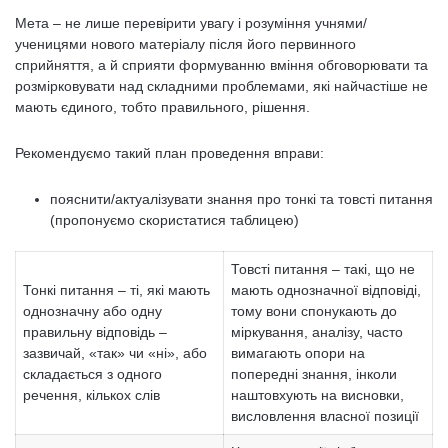
Мета – не лише перевірити увагу і розуміння учнями/
ученицями нового матеріалу після його первинного
сприйняття, а й сприяти формуванню вміння обговорювати та
розмірковувати над складними проблемами, які найчастіше не
мають єдиного, тобто правильного, рішення.
Рекомендуємо такий план проведення вправи:
пояснити/актуалізувати знання про тонкі та товсті питання
(пропонуємо скористатися таблицею)
Товсті питання – такі, що не
Тонкі питання – ті, які мають
мають однозначної відповіді,
однозначну або одну
тому вони спонукають до
правильну відповідь –
міркування, аналізу, часто
зазвичай, «так» чи «ні», або
вимагають опори на
складається з одного
попередні знання, інколи
речення, кількох слів
наштовхують на висновки,
висловлення власної позиції