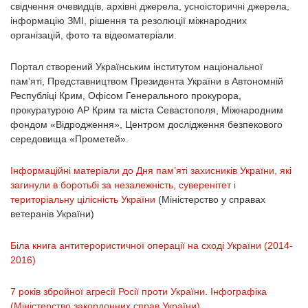
свідчення очевидців, архівні джерела, усноісторичні джерела,
інформацію ЗМІ, рішення та резолюції міжнародних
організацій, фото та відеоматеріали.
Портал створений Українським інститутом національної
пам’яті, Представництвом Президента України в Автономній
Республіці Крим, Офісом Генерального прокурора,
прокуратурою АР Крим та міста Севастополя, Міжнародним
фондом «Відродження», Центром дослідження безпекового
середовища «Прометей».
Інформаційні матеріали до Дня пам’яті захисників України, які
загинули в боротьбі за незалежність, суверенітет і
територіальну цілісність України
(Міністерство у справах
ветеранів України)
Біла книга антитерористичної операції на сході України (2014-
2016)
7 років збройної агресії Росії проти України. Інфографіка
(Міністерство закордонних справ України)