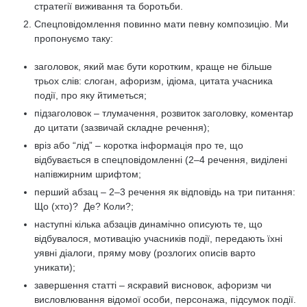
стратегії виживання та боротьби.
Спецповідомлення повинно мати певну композицію. Ми
пропонуємо таку:
заголовок, який має бути коротким, краще не більше
трьох слів: слоган, афоризм, ідіома, цитата учасника
події, про яку йтиметься;
підзаголовок – тлумачення, розвиток заголовку, коментар
до цитати (зазвичай складне речення);
вріз або “лід” – коротка інформація про те, що
відбувається в спецповідомленні (2–4 речення, виділені
напівжирним шрифтом;
перший абзац – 2–3 речення як відповідь на три питання:
Що (хто)? Де? Коли?;
наступні кілька абзаців динамічно описують те, що
відбувалося, мотивацію учасників події, передають їхні
уявні діалоги, пряму мову (розлогих описів варто
уникати);
завершення статті – яскравий висновок, афоризм чи
висловлювання відомої особи, персонажа, підсумок події.