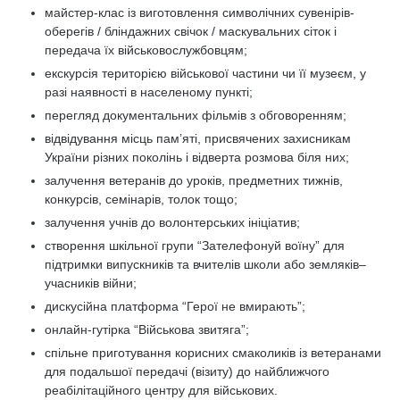
майстер-клас із виготовлення символічних сувенірів-
оберегів / бліндажних свічок / маскувальних сіток і
передача їх військовослужбовцям;
екскурсія територією військової частини чи її музеєм, у
разі наявності в населеному пункті;
перегляд документальних фільмів з обговоренням;
відвідування місць пам’яті, присвячених захисникам
України різних поколінь і відверта розмова біля них;
залучення ветеранів до уроків, предметних тижнів,
конкурсів, семінарів, толок тощо;
залучення учнів до волонтерських ініціатив;
створення шкільної групи “Зателефонуй воїну” для
підтримки випускників та вчителів школи або земляків–
учасників війни;
дискусійна платформа “Герої не вмирають”;
онлайн-гутірка “Військова звитяга”;
спільне приготування корисних смаколиків із ветеранами
для подальшої передачі (візиту) до найближчого
реабілітаційного центру для військових.