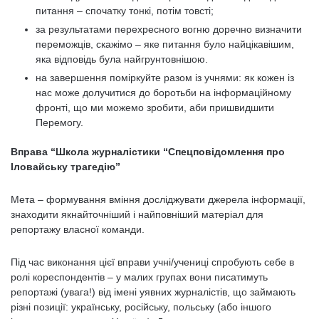
питання – спочатку тонкі, потім товсті;
за результатами перехресного вогню доречно визначити
переможців, скажімо – яке питання було найцікавішим,
яка відповідь була найгрунтовнішою.
на завершення поміркуйте разом із учнями: як кожен із
нас може долучитися до боротьби на інформаційному
фронті, що ми можемо зробити, аби пришвидшити
Перемогу.
Вправа “Школа журналістики “Спецповідомлення про
Іловайську трагедію”
Мета – формування вміння досліджувати джерела інформації,
знаходити якнайточніший і найповніший матеріал для
репортажу власної команди.
Під час виконання цієї вправи учні/учениці спробують себе в
ролі кореспондентів – у малих групах вони писатимуть
репортажі (увага!) від імені уявних журналістів, що займають
різні позиції: українську, російську, польську (або іншого