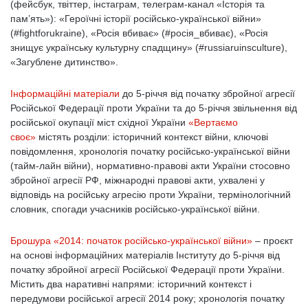
(фейсбук, твіттер, інстаграм, телеграм-канал «Історія та
пам’ять»): «Героїчні історії російсько-української війни»
(#fightforukraine), «Росія вбиває» (#росія_вбиває), «Росія
знищує українську культурну спадщину» (#russiaruinsculture),
«Загублене дитинство».
Інформаційні матеріали
до 5-річчя від початку збройної агресії
Російської Федерації проти України та до 5-річчя звільнення від
російської окупації міст східної України
«Вертаємо
своє»
містять розділи: історичний контекст війни, ключові
повідомлення, хронологія початку російсько-української війни
(тайм-лайн війни), нормативно-правові акти України стосовно
збройної агресії РФ, міжнародні правові акти, ухвалені у
відповідь на російську агресію проти України, термінологічний
словник, спогади учасників російсько-української війни.
Брошура «2014: початок російсько-української війни»
– проєкт
на основі інформаційних матеріалів Інституту до 5-річчя від
початку збройної агресії Російської Федерації проти України.
Містить два наративні напрями: історичний контекст і
передумови російської агресії 2014 року; хронологія початку