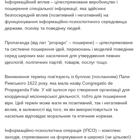
Інформаційний вплив – цілеспрямоване виробництво і
поширення спеціальної інформації, яка здійснює
безпосередній вплив (позитивний і негативний) на
функціонування інформаційно-психологічного середовища
держави, психіку та поведінку людей.
Пропаганда (від лат. “propago” – поширюю) – цілеспрямоване
та системне поширення ідей, переконань і моделей поведінки
серед широких мас населення для утвердження певних
ідеологій, політичних партій, товарів, послуг тощо.
Виникнення терміну пов’язують із буллою (посланням) Папи
Римського 1622 року, яка мала назву Congregatio de
Propaganda Fide. У ній ішлося про створення організації для
координації місіонерської діяльності, тобто для поширення
віри. Цей термін може мати як позитивний, так і негативний
вплив, в залежності від того, як він використовується та
наскільки відповідає моральним та етичним нормам.
Інформаційно-психологічна операція (ІПСО) – комплекс
заходів, спрямованих на формування в широкої (чи цільової)