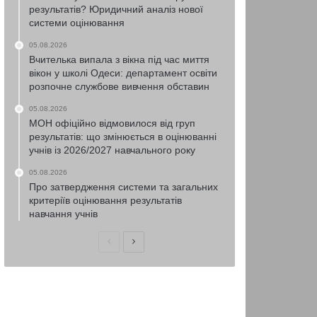
результатів? Юридичний аналіз нової
системи оцінювання
05.08.2026
Вчителька випала з вікна під час миття
вікон у школі Одеси: департамент освіти
розпочне службове вивчення обставин
05.08.2026
МОН офіційно відмовилося від груп
результатів: що змінюється в оцінюванні
учнів із 2026/2027 навчального року
05.08.2026
Про затвердження системи та загальних
критеріїв оцінювання результатів
навчання учнів
Попередня
Наступна
сторінка
сторінка