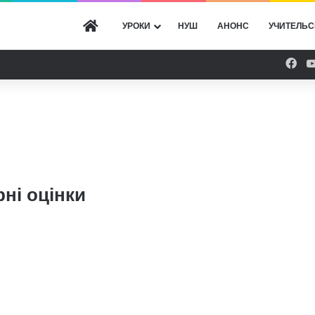
ГОЛОВНА
УРОКИ
НУШ
АНОНС
УЧИТЕЛЬС
Fac
рні оцінки