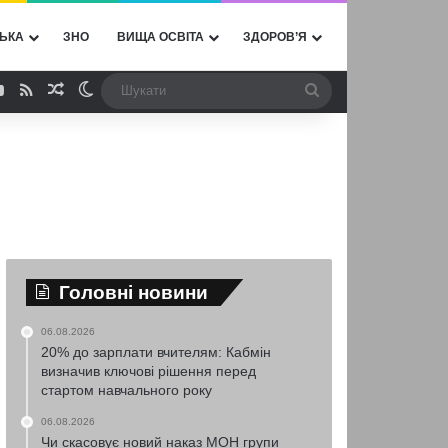
ЬКА
ЗНО
ВИЩА ОСВІТА
ЗДОРОВ’Я
ebook
YouTube
RSS
Випадкова стаття
Switch skin
Шукати
Головні новини
06.08.2026
20% до зарплати вчителям: Кабмін
визначив ключові рішення перед
стартом навчального року
06.08.2026
Чи скасовує новий наказ МОН групи