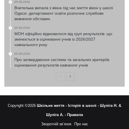
05.08.2026
Вчителька випала з вікна під час миття вікон у школі
Одеси: департамент освіти розпочне службове
вивчення обставин
05.08.2026
МОН офіційно відмовилося від груп результатів: що
змінюється в оцінюванні учнів із 2026/2027
навчального року
05.08.2026
Про затвердження системи та загальних критеріїв
оцінювання результатів навчання учнів
Попередня
Наступна
сторінка
сторінка
Copyright ©2026
Шкільне життя -
Історія в школі -
Шуліга Н. &
Шуліга А. -
Правила
Зворотній зв’язок
Про нас