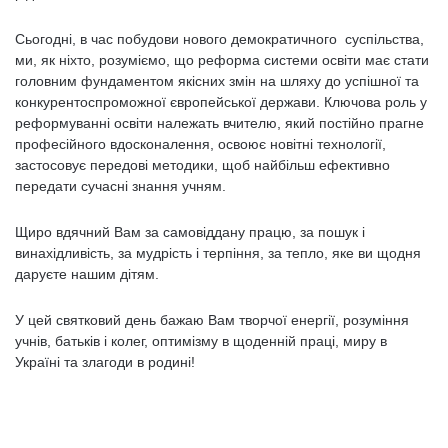
Сьогодні, в час побудови нового демократичного суспільства,
ми, як ніхто, розуміємо, що реформа системи освіти має стати
головним фундаментом якісних змін на шляху до успішної та
конкурентоспроможної європейської держави. Ключова роль у
реформуванні освіти належать вчителю, який постійно прагне
професійного вдосконалення, освоює новітні технології,
застосовує передові методики, щоб найбільш ефективно
передати сучасні знання учням.
Щиро вдячний Вам за самовіддану працю, за пошук і
винахідливість, за мудрість і терпіння, за тепло, яке ви щодня
даруєте нашим дітям.
У цей святковий день бажаю Вам творчої енергії, розуміння
учнів, батьків і колег, оптимізму в щоденній праці, миру в
Україні та злагоди в родині!