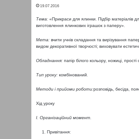
19.07.2016
Тема:
«Прикраси для ялинки. Підбір матеріалів дл
виготовлення ялинкових іграшок з паперу».
Мета:
вчити учнів складання та вирізування папе
видом декоративної творчості; виховувати естетич
Обладнання:
папір білого кольору, ножиці, прості 
Тип уроку:
комбінований.
Методи і прийоми роботи:
розповідь, бесіда, поя
Хід уроку
І. Організаційний момент.
Привітання: