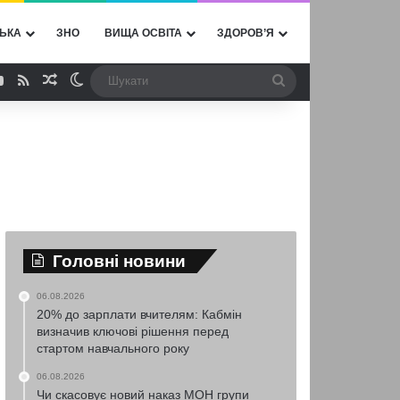
ЬКА
ЗНО
ВИЩА ОСВІТА
ЗДОРОВ’Я
ebook
YouTube
RSS
Випадкова стаття
Switch skin
Шукати
Головні новини
06.08.2026
20% до зарплати вчителям: Кабмін
визначив ключові рішення перед
стартом навчального року
06.08.2026
Чи скасовує новий наказ МОН групи