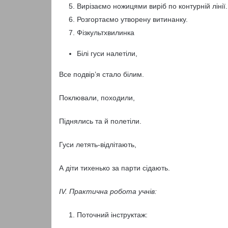
Вирізаємо ножицями виріб по контурній лінії.
Розгортаємо утворену витинанку.
Фізкультхвилинка
Білі гуси налетіли,
Все подвір’я стало білим.
Поклювали, походили,
Піднялись та й полетіли.
Гуси летять-відлітають,
А діти тихенько за парти сідають.
ІV. Практична робота учнів:
Поточний інструктаж: