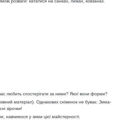
мові розваги: кататися на санках, лижах, ковзанах.
 вас любить спостерігати за ними? Якої вони форми?
ивний матеріал). Однакових сніжинок не буває. Зима-
ні зірочки!
и, навчимося у зими цієї майстерності.