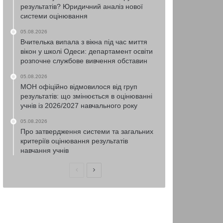
результатів? Юридичний аналіз нової
системи оцінювання
05.08.2026
Вчителька випала з вікна під час миття
вікон у школі Одеси: департамент освіти
розпочне службове вивчення обставин
05.08.2026
МОН офіційно відмовилося від груп
результатів: що змінюється в оцінюванні
учнів із 2026/2027 навчального року
05.08.2026
Про затвердження системи та загальних
критеріїв оцінювання результатів
навчання учнів
Попередня
Наступна
сторінка
сторінка