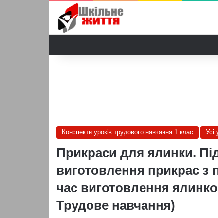
Конспекти уроків трудового навчання 1 клас
Усі
Прикраси для ялинки. Під
виготовлення прикрас з п
час виготовлення ялинков
Трудове навчання)