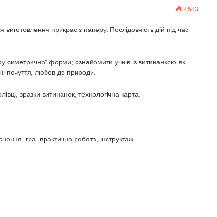
2 523
я виготовлення прикрас з паперу. Послідовність дій під час
ру симетричної форми; ознайомити учнів із витинанкою як
ні почуття, любов до природи.
олівці, зразки витинанок, технологічна карта.
снення, гра, практична робота, інструктаж.