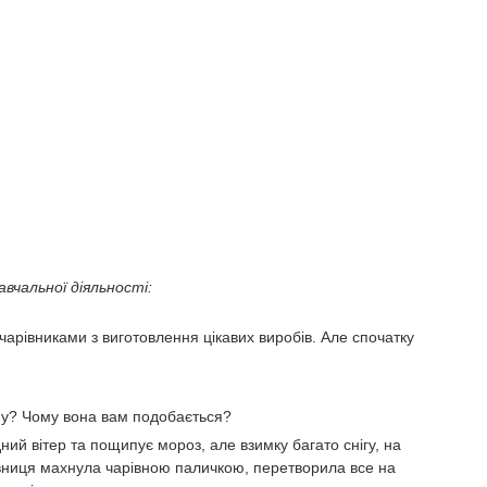
вчальної діяльності:
 чарівниками з виготовлення цікавих виробів. Але спочатку
иму? Чому вона вам подобається?
ний вітер та пощипує мороз, але взимку багато снігу, на
рівниця махнула чарівною паличкою, перетворила все на