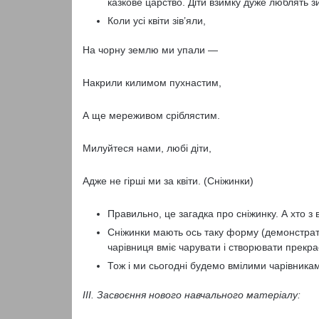
казкове царство. Діти взимку дуже люблять зи
Коли усі квіти зів’яли,
На чорну землю ми упали —
Накрили килимом пухнастим,
А ще мереживом сріблястим.
Милуйтеся нами, любі діти,
Адже не гірші ми за квіти. (Сніжинки)
Правильно, це загадка про сніжинку. А хто з
Сніжинки мають ось таку форму (демонстрат
чарівниця вміє чарувати і створювати прекрас
Тож і ми сьогодні будемо вмілими чарівникам
IIІ. Засвоєння нового навчального матеріалу: