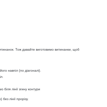
итинанок. Тож давайте виготовимо витинанки, щоб
го навпіл (по діагоналі).
л.
 біля лінії згину контури
без лінії прорізу.