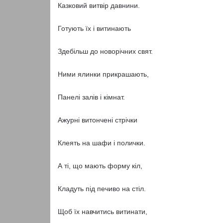
Казковий витвір давнини.
Готують їх і витинають
Здебільш до новорічних свят.
Ними ялинки прикрашають,
Панелі залів і кімнат.
Ажурні витончені стрічки
Клеять на шафи і полички.
А ті, що мають форму кіл,
Кладуть під печиво на стіл.
Щоб їх навчитись витинати,