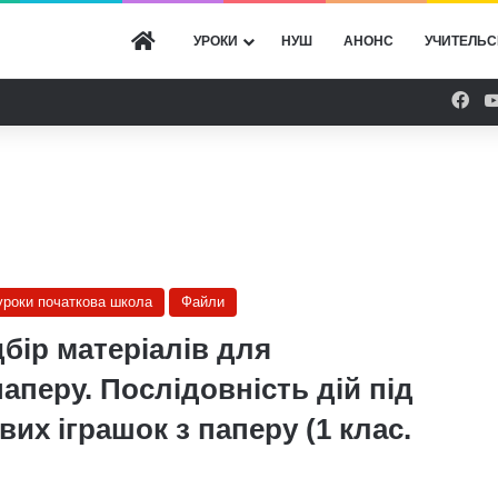
ГОЛОВНА
УРОКИ
НУШ
АНОНС
УЧИТЕЛЬС
Fac
 уроки початкова школа
Файли
бір матеріалів для
аперу. Послідовність дій під
их іграшок з паперу (1 клас.