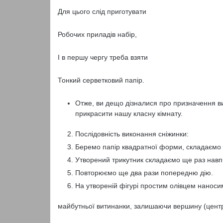
Для цього слід приготувати
Робочих приладів набір,
І в першу чергу треба взяти
Тонкий серветковий папір.
Отже, ви дещо дізналися про призначення в
прикрасити нашу класну кімнату.
Послідовність виконання сніжинки:
Беремо папір квадратної форми, складаємо йо
Утворений трикутник складаємо ще раз навпі
Повторюємо ще два рази попередню дію.
На утвореній фігурі простим олівцем наносимо
майбутньої витинанки, залишаючи вершину (центр) 