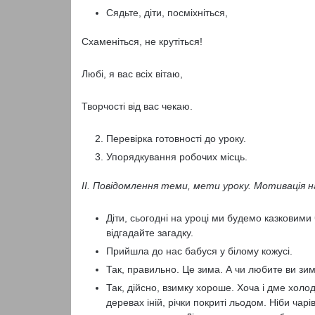
Сядьте, діти, посміхніться,
Схаменіться, не крутіться!
Любі, я вас всіх вітаю,
Творчості від вас чекаю.
Перевірка готовності до уроку.
Упорядкування робочих місць.
ІІ. Повідомлення теми, мети уроку. Мотивація на
Діти, сьогодні на уроці ми будемо казковими
відгадайте загадку.
Прийшла до нас бабуся у білому кожусі.
Так, правильно. Це зима. А чи любите ви з
Так, дійсно, взимку хороше. Хоча і дме холод
деревах іній, річки покриті льодом. Ніби ча