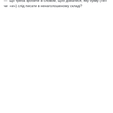
— Що треба зробити зі словом, щоб дізнатися, яку букву («е»
чи «и») слід писати в ненаголошеному складі?