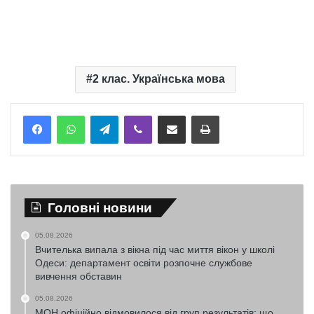
2 клас. Українська мова
Telegram
Viber
Надіслати електронною поштою
Надрукувати
Головні новини
05.08.2026
Вчителька випала з вікна під час миття вікон у школі
Одеси: департамент освіти розпочне службове
вивчення обставин
05.08.2026
МОН офіційно відмовилося від груп результатів: що