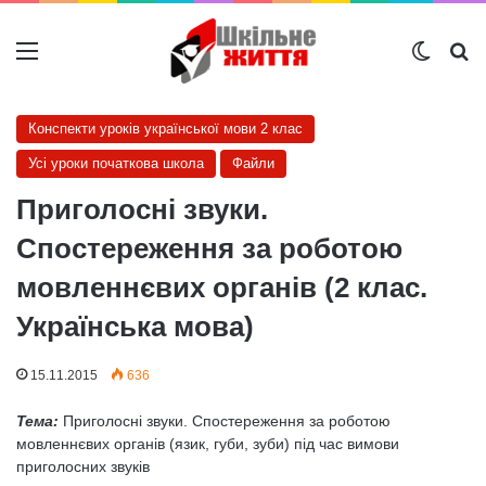
Меню
Switch
Ш
Конспекти уроків української мови 2 клас
Усі уроки початкова школа
Файли
Приголосні звуки.
Спостереження за роботою
мовленнєвих органів (2 клас.
Українська мова)
15.11.2015
636
Тема:
Приголосні звуки. Спостереження за роботою
мовленнєвих органів (язик, губи, зуби) під час вимови
приголосних звуків