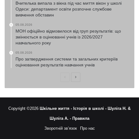
Вчителька випала з вікна під час миття вікон у школі
Одеси: департамент освіти розпочне службове
вивчення обставин
05.08.2026
МОН офіційно відмовилося від груп результатів: що
змінюється в оцінюванні учнів із 2026/2027
навчального року
05.08.2026
Про затвердження системи та загальних критеріїв
оцінювання результатів навчання учнів
Попередня
Наступна
сторінка
сторінка
Copyright ©2026
Шкільне життя -
Історія в школі -
Шуліга Н. &
Шуліга А. -
Правила
Зворотній зв’язок
Про нас