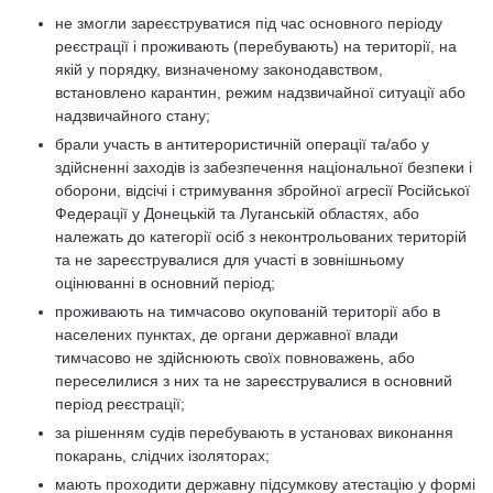
не змогли зареєструватися під час основного періоду
реєстрації і проживають (перебувають) на території, на
якій у порядку, визначеному законодавством,
встановлено карантин, режим надзвичайної ситуації або
надзвичайного стану;
брали участь в антитерористичній операції та/або у
здійсненні заходів із забезпечення національної безпеки і
оборони, відсічі і стримування збройної агресії Російської
Федерації у Донецькій та Луганській областях, або
належать до категорії осіб з неконтрольованих територій
та не зареєструвалися для участі в зовнішньому
оцінюванні в основний період;
проживають на тимчасово окупованій території або в
населених пунктах, де органи державної влади
тимчасово не здійснюють своїх повноважень, або
переселилися з них та не зареєструвалися в основний
період реєстрації;
за рішенням судів перебувають в установах виконання
покарань, слідчих ізоляторах;
мають проходити державну підсумкову атестацію у формі