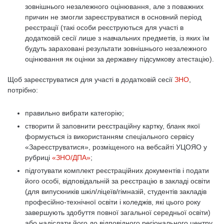
зовнішнього незалежного оцінювання, але з поважних
причин не змогли зареєструватися в основний період
реєстрації (такі особи реєструються для участі в
додатковій сесії лише з навчальних предметів, із яких їм
будуть зараховані результати зовнішнього незалежного
оцінювання як оцінки за державну підсумкову атестацію).
Щоб зареєструватися для участі в додатковій сесії
ЗНО
,
потрібно:
правильно вибрати категорію;
створити й заповнити реєстраційну картку, бланк якої
формується із використанням спеціального сервісу
«Зареєструватися», розміщеного на вебсайті УЦОЯО у
рубриці
«ЗНО/ДПА»
;
підготувати комплект реєстраційних документів і подати
його особі, відповідальній за реєстрацію в закладі освіти
(для випускників шкіл/ліцеїв/гімназій, студентів закладів
професійно-технічної освіти і коледжів, які цього року
завершують здобуття повної загальної середньої освіти)
або надіслати його до відповідного регіонального центру