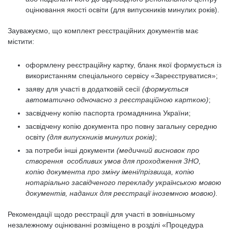
оцінювання якості освіти (для випускників минулих років).
Зауважуємо, що комплект реєстраційних документів має
містити:
оформлену реєстраційну картку, бланк якої формується із
використанням спеціального сервісу «Зареєструватися»;
заяву для участі в додатковій сесії
(формується
автоматично одночасно з реєстраційною карткою)
;
засвідчену копію паспорта громадянина України;
засвідчену копію документа про повну загальну середню
освіту
(для випускників минулих років)
;
за потреби інші документи
(медичний
висновок
про
створення особливих умов для проходження ЗНО,
копію документа про зміну імені/прізвища, копію
нотаріально засвідченого перекладу українською мовою
документів, наданих для реєстрації іноземною мовою).
Рекомендації щодо реєстрації для участі в зовнішньому
незалежному оцінюванні розміщено в розділі «Процедура