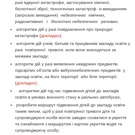
разі ядерної катастрофи, застосування хімічної,
біологічної зброї; техногенних катастроф із викиданням
(загрозою викидання) небезпечних хімічних,
радіоактивних і біологічно небезпечних речовин;
алгоритми дій у разі повідомлення про природні
катастрофи (
докладно
);
алгоритм дій учнів, батьків та працівників закладу освіти у
разі повітряної тривоги, коли вони знаходяться за
межами закладу;
алгоритм дій у разі виявлення невідомих предметів,
підозрілих об’єктів або вибухонебезпечних предметів у
закладі освіти, на його території або біля території;
(
докладно)
;
алгоритми дій під час підвезення дітей до закладів
освіти в умовах воєнного стану в шкільних автобусах;
розробити маршрут підвезення дітей до закладу освіти
таким чином, щоб у разі повітряної тривоги діти та
супроводжуючі особи могли швидко сховатися в укриття
та ознайомити з маршрутом і картою укриттів водія та
супроводжуючу особу;