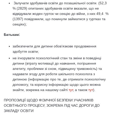
Залучати здобувачів освіти до позашкільної освіти. (52,3
% (2829) опитаних здобувачів освіти вказали, що не
відвідували жоден гурток чи секцію до війни, з них 49,4 %
(1397) повідомили, що покинули займатися у гуртках та
секціях);
Батькам:
забезпечити для дитини обов’язкове продовження
здобуття освіти;
не ігнорувати психологічний стан та зміни в поведінці
дитини (втрату мотивації до навчання, погіршення
апетиту, проблеми зі сном, підвищену тривожність) та
надавати згоду для роботи шкільного психолога з
дитиною (інформацію про те, де отримати психологічну
допомогу, та корисну інформацію щодо цього можна
знайти, зокрема на нашому сайті
тут
, а також
тут
).
ПРОПОЗИЦІЇ ЩОДО ФІЗИЧНОЇ БЕЗПЕКИ УЧАСНИКІВ
ОСВІТНЬОГО ПРОЦЕСУ, ЗОКРЕМА ПІД ЧАС ДОРОГИ ДО
ЗАКЛАДУ ОСВІТИ