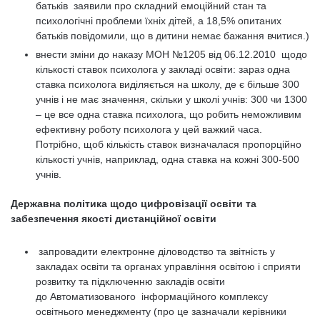
батьків заявили про складний емоційний стан та
психологічні проблеми їхніх дітей, а 18,5% опитаних
батьків повідомили, що в дитини немає бажання вчитися.)
внести зміни до наказу МОН №1205 від 06.12.2010 щодо
кількості ставок психолога у закладі освіти: зараз одна
ставка психолога виділяється на школу, де є більше 300
учнів і не має значення, скільки у школі учнів: 300 чи 1300
– це все одна ставка психолога, що робить неможливим
ефективну роботу психолога у цей важкий часа.
Потрібно, щоб кількість ставок визначалася пропорційно
кількості учнів, наприклад, одна ставка на кожні 300-500
учнів.
Державна політика щодо цифровізації освіти та
забезпечення якості дистанційної освіти
запровадити електронне діловодство та звітність у
закладах освіти та органах управління освітою і сприяти
розвитку та підключенню закладів освіти
до Автоматизованого інформаційного комплексу
освітнього менеджменту (про це зазначали керівники