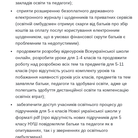
закладів освіти та педагоги);
сприяти розширенню безоплатного державного
електронного журналу і щоденників та приватних сервісів
(освітній омбудсмен отримує скарги від батьків про збір
коштів за оплату послуг користування електронним
щоденником, що в умовах фінансової скрути батьків є
проблемним та недопустимим).
продовжити розробку відеоуроків Всеукраїнської школи
онлайн, розробити уроки для 1-4 класів та продовжити
роботу над розробкою всіх тем та предметів для 5-11
класів (про відсутність усього комплекту уроків та
побажання наявності уроків усіх класів, предметів та тем
заявляли батьки, педагоги та здобувачі освіти, адже це
полегшить здобуття дистанційної освіти та компенсацію
освітніх втрат);
забезпечити доступ учасників освітнього процесу до
підручників для 5-х класів Нової української школи у
форматі pdf (про відсутність нових підручників для 5
класу НУШ повідомляли батьки та педагоги як в
опитуваннях, так і у зверненнях до освітнього
омбудсмена).