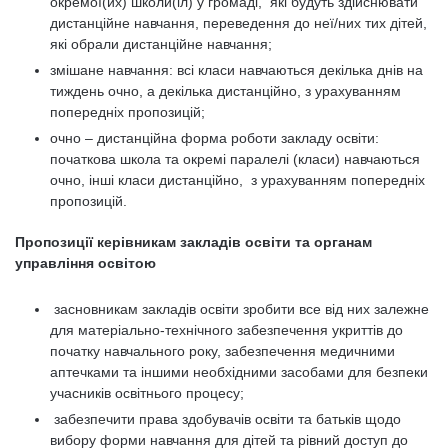
окремої(их) школи(іл) у громаді, які будуть здійснювати
дистанційне навчання, переведення до неї/них тих дітей,
які обрали дистанційне навчання;
змішане навчання: всі класи навчаються декілька днів на
тиждень очно, а декілька дистанційно, з урахуванням
попередніх пропозицій;
очно – дистанційна форма роботи закладу освіти:
початкова школа та окремі паралелі (класи) навчаються
очно, інші класи дистанційно, з урахуванням попередніх
пропозицій.
Пропозиції керівникам закладів освіти та органам
управління освітою
засновникам закладів освіти зробити все від них залежне
для матеріально-технічного забезпечення укриттів до
початку навчального року, забезпечення медичними
аптечками та іншими необхідними засобами для безпеки
учасників освітнього процесу;
забезпечити права здобувачів освіти та батьків щодо
вибору форми навчання для дітей та рівний доступ до