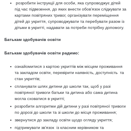
розробити інструкції для особи, яка супроводжує дітей
під час підвезення, до яких внести обов’язок слідкувати за
картами повітряних тривог, організувати переміщення
дітей до укриття, супроводжувати та перебувати разом із
дітьми в укритті, надавати за потреби потрібну допомогу.
Батькам здобувачів освіти
Батькам здобувачів освіти радимо:
ознайомитися з картою укриттів між місцем проживання
та закладом освіти, перевірити наявність, доступність та
стан укриттів;
спланувати шлях дитини до школи так, щоб у разі
повітряної тривоги батьки та дитина або сама дитина
могла сховатися в укритті;
розробити алгоритми дій дитини у разі повітряної тривоги
по дорозі до школи та зі школи до місця проживання;
звернутися до закладу освіти щодо огляду укриття;
підтримувати зв’язок із класним керівником та