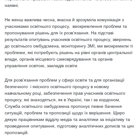
наявні.
Не менш важлива чесна, вчасна й зрозуміла комунікація з
учасниками освітнього процесу, виокремлення проблем та
пропонування рішень для їх розв’язання. На підставі
результатів опитувань учасників освітнього процесу, звернень
до освітнього омбудсмена, моніторингу ЗМІ, ми виокремили ті
проблеми, які потребують рішень на рівні органів центральної
влади, органів місцевого самоврядування та органів
управління освітою, закладів освіти.
Для розв’язання проблем у сфері освіти та для організації
безпечного і якісного освітнього процесу в новому
навчальному році, забезпечення прав учасників освітнього
процесу, які знаходяться, як в Україні, так і за кордоном,
Служба освітнього омбудсмена пропонує певне бачення
ситуацій, проблем та пропозиції щодо їх вирішення. Щиро
дякую працівникам відділу медіа та аналітики за ініціативу та
проведення опитування, підготовку аналітичних дописів та цих
пропозицій.