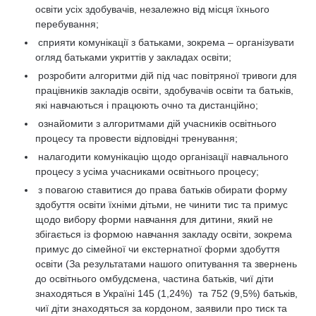
освіти усіх здобувачів, незалежно від місця їхнього
перебування;
сприяти комунікації з батьками, зокрема – організувати
огляд батьками укриттів у закладах освіти;
розробити алгоритми дій під час повітряної тривоги для
працівників закладів освіти, здобувачів освіти та батьків,
які навчаються і працюють очно та дистанційно;
ознайомити з алгоритмами дій учасників освітнього
процесу та провести відповідні тренування;
налагодити комунікацію щодо організації навчального
процесу з усіма учасниками освітнього процесу;
з повагою ставитися до права батьків обирати форму
здобуття освіти їхніми дітьми, не чинити тис та примус
щодо вибору форми навчання для дитини, який не
збігається із формою навчання закладу освіти, зокрема
примус до сімейної чи екстернатної форми здобуття
освіти (За результатами нашого опитування та звернень
до освітнього омбудсмена, частина батьків, чиї діти
знаходяться в Україні 145 (1,24%) та 752 (9,5%) батьків,
чиї діти знаходяться за кордоном, заявили про тиск та