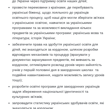
до України через підтримку освіти наших дітей;
провести перемовини з країнами, де перебувають
українські біженці, щодо лояльного до українців
освітнього процесу, щоб наші діти могли зберігати зв’язок
з українською освітою, навчатися за українськими
програмами та за можливості викладання кількох
предметів за українськими програми: українська мова та
література; історія України;
забезпечити права на здобуття української освіти для
дітей, які знаходяться за кордоном, шляхом розробки
відповідних механізмів та процедур (врахувати у
документах зарахування предметів, які вивчають за
кордоном, оптимізувати розклад уроків через зайнятість
учнів у першій половині дня в закордонних школах та
подвійне навантаження, надати можливість запису уроків
тощо);
розробити освітні програми для закордонних українців
задля збереження національної ідентичності та
культурних зв’язків;
запровадити статистику українських здобувачів освіти, які
знаходяться за кордоном;