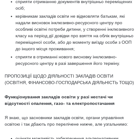
сприяти отриманню документів внутрішньо переміщених
осіб;
керівникам закладів освіти не відмовляти батькам, які
надали висновок інклюзивно-ресурсного центру про
особливі освітні потреби дитини, у створенні інклюзивного
класу на період дії довідки про взяття на облік внутрішньо
переміщеної особи, або до моменту виїзду особи з ООП
до іншого місця проживання;
сприяти в отриманні нового висновку інклюзивно-
ресурсного центру в разі завершення його терміну.
ПРОПОЗИЦІЇ ЩОДО ДІЯЛЬНОСТІ ЗАКЛАДІВ ОСВІТИ
(ОСВІТНЯ, ФІНАНСОВО-ГОСПОДАРСЬКА ДІЯЛЬНІСТЬ ТОЩО)
Функціонування закладів освіти у разі нестачі чи
відсутності опалення, газо- та електропостачання
Я знаю, що засновники закладів освіти, органи управління
освітою і так дбають про перелічене нижче, але узгальнимо:
оцінити можливість забезпечення альтернативним