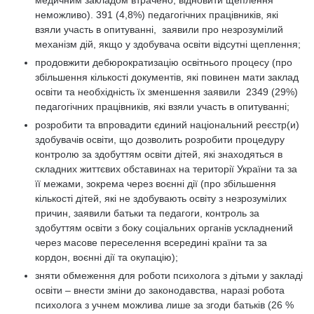
медичним закладом втрачено, відновити щеплення
неможливо). 391 (4,8%) педагогічних працівників, які
взяли участь в опитуванні, заявили про незрозумілий
механізм дій, якщо у здобувача освіти відсутні щеплення;
продовжити дебюрократизацію освітнього процесу (про
збільшення кількості документів, які повинен мати заклад
освіти та необхідність їх зменшення заявили 2349 (29%)
педагогічних працівників, які взяли участь в опитуванні;
розробити та впровадити єдиний національний реєстр(и)
здобувачів освіти, що дозволить розробити процедуру
контролю за здобуттям освіти дітей, які знаходяться в
складних життєвих обставинах на території України та за
її межами, зокрема через воєнні дії (про збільшення
кількості дітей, які не здобувають освіту з незрозумілих
причин, заявили батьки та педагоги, контроль за
здобуттям освіти з боку соціальних органів ускладнений
через масове переселення всередині країни та за
кордон, воєнні дії та окупацію);
зняти обмеження для роботи психолога з дітьми у закладі
освіти – внести зміни до законодавства, наразі робота
психолога з учнем можлива лише за згоди батьків (26 %