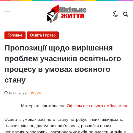
Меню
Switch
Ш
Головне
Освіта і право
Пропозиції щодо вирішення
проблем учасників освітнього
процесу в умовах воєнного
стану
19.08.2022
724
Матеріал підготовлено
Офісом освітнього омбудсмена
Освіта в умовах воєнного стану потребує чітких, швидких та
вчасних рішень, доступних роз’яснень, розробки нових
нормативно-правових і законодавчих актів та внесення змін в