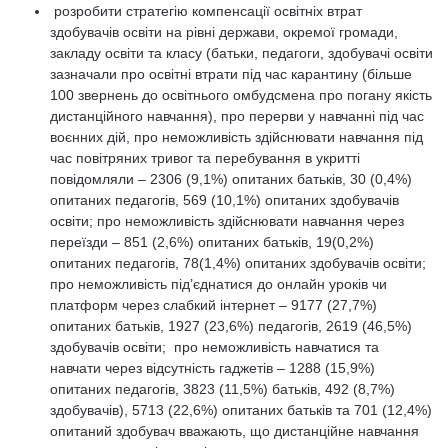
розробити стратегію компенсації освітніх втрат
здобувачів освіти на рівні держави, окремої громади,
закладу освіти та класу (батьки, педагоги, здобувачі освіти
зазначали про освітні втрати під час карантину (більше
100 звернень до освітнього омбудсмена про погану якість
дистанційного навчання), про перерви у навчанні під час
воєнних дій, про неможливість здійснювати навчання під
час повітряних тривог та перебування в укритті
повідомляли – 2306 (9,1%) опитаних батьків, 30 (0,4%)
опитаних педагогів, 569 (10,1%) опитаних здобувачів
освіти; про неможливість здійснювати навчання через
переїзди – 851 (2,6%) опитаних батьків, 19(0,2%)
опитаних педагогів, 78(1,4%) опитаних здобувачів освіти;
про неможливість під’єднатися до онлайн уроків чи
платформ через слабкий інтернет – 9177 (27,7%)
опитаних батьків, 1927 (23,6%) педагогів, 2619 (46,5%)
здобувачів освіти; про неможливість навчатися та
навчати через відсутність гаджетів – 1288 (15,9%)
опитаних педагогів, 3823 (11,5%) батьків, 492 (8,7%)
здобувачів), 5713 (22,6%) опитаних батьків та 701 (12,4%)
опитаний здобувач вважають, що дистанційне навчання