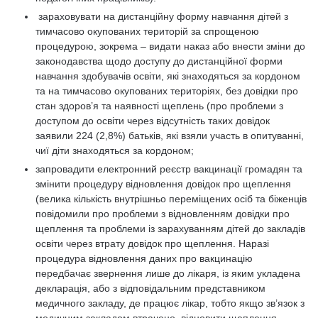
зараховувати на дистанційну форму навчання дітей з
тимчасово окупованих територій за спрощеною
процедурою, зокрема – видати наказ або внести зміни до
законодавства щодо доступу до дистанційної форми
навчання здобувачів освіти, які знаходяться за кордоном
та на тимчасово окупованих територіях, без довідки про
стан здоров’я та наявності щеплень (про проблеми з
доступом до освіти через відсутність таких довідок
заявили 224 (2,8%) батьків, які взяли участь в опитуванні,
чиї діти знаходяться за кордоном;
запровадити електронний реєстр вакцинації громадян та
змінити процедуру відновлення довідок про щеплення
(велика кількість внутрішньо переміщених осіб та біженців
повідомили про проблеми з відновленням довідки про
щеплення та проблеми із зарахуванням дітей до закладів
освіти через втрату довідок про щеплення. Наразі
процедура відновлення даних про вакцинацію
передбачає звернення лише до лікаря, із яким укладена
декларація, або з відповідальним представником
медичного закладу, де працює лікар, тобто якщо зв’язок з