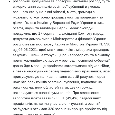
розробити зрозумілий та прозорий механізм розподілу та
використання залишків освітньої субвенції в умовах
воєнного стану на рівні області, міста, громади з
можливістю контролю громадськості за процесами та
діями. Голова Комітету Верховної Ради України з питань
освіти, науки та інновацій Сергій Бабак сьогодні
повідомив, що 17 серпня на засіданні Комітету народні
депутати домовилися з Міністерством фінансів України
розблокувати постанову Кабінету Міністрів України № 590
від 09.06.2021, щоб мати можливість місцевим громадам
закупити шкільні автобуси. (Про непрозорість та можливу
певну корупційну складову у розподілі освітньої субвенції
давно йде мова, ця проблема загострилася під час війни,
є певне нерозуміння серед педагогічних працівників, яких
примушують до написання заяв за свій рахунок, через
начебто брак коштів освітньої субвенції, водночас на
рахунках частини областей та місцевих громад
накопичуються значні суми коштів. Про зменшення
заробітної плати заявили 3991 (49,4%) педагогічних
працівників, які взяли участь в опитуванні, а освітній
омбудсмен отримав 320 звернень про цю проблему від
педагогічних працівників).