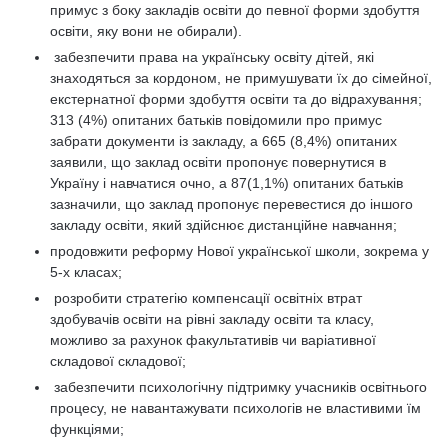
примус з боку закладів освіти до певної форми здобуття
освіти, яку вони не обирали).
забезпечити права на українську освіту дітей, які
знаходяться за кордоном, не примушувати їх до сімейної,
екстернатної форми здобуття освіти та до відрахування;
313 (4%) опитаних батьків повідомили про примус
забрати документи із закладу, а 665 (8,4%) опитаних
заявили, що заклад освіти пропонує повернутися в
Україну і навчатися очно, а 87(1,1%) опитаних батьків
зазначили, що заклад пропонує перевестися до іншого
закладу освіти, який здійснює дистанційне навчання;
продовжити реформу Нової української школи, зокрема у
5-х класах;
розробити стратегію компенсації освітніх втрат
здобувачів освіти на рівні закладу освіти та класу,
можливо за рахунок факультативів чи варіативної
складової складової;
забезпечити психологічну підтримку учасників освітнього
процесу, не навантажувати психологів не властивими їм
функціями;