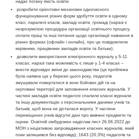
надає погану якість освіти.
розробити орієнтовні механізми одночасного
функціонування різних форм здобуття освіти в одному
класі, паралелі класів, закладі освіти, громаді (наразі є
незрозумілою процедура організації освітнього процесу,
оплати праці та інші питання щодо організації навчання в
різних формах (офлайн і онлайн), про це повідомляли
керівники, працівники закладів освіти та батьки);
дозволити використання електронного журналу у 5-11
класах; наразі така можливість є лише у 1-4 класах –
внести відповідні зміни до законодавства (ця проблема
була наявна ще у березні цього року, педагогів
змушували повертатися в зони бойових дій та на
окуповані території для заповнення класних журналів. У
частині закладів освіти педагоги спалили класні журнали
та іншу документацію з персональними даними учнів та
батьків, щоб вона не дісталася ворогу. У частини
переміщених учнів відсутні дані про вивчені предмети та
оцінки. Освітній омбудсмен надіслав лист 26.06.2022 до
МОН з ініціативою запровадження класних журналів, який
поки залишився без відповіді); 1643 (20,3%) педагогів та