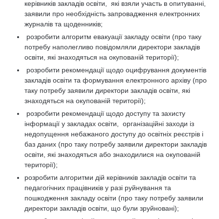
керівників закладів освіти, які взяли участь в опитуванні,
заявили про необхідність запровадження електронних
журналів та щоденників;
розробити алгоритм евакуації закладу освіти (про таку
потребу наполегливо повідомляли директори закладів
освіти, які знаходяться на окупованій території);
розробити рекомендації щодо оцифрування документів
закладів освіти та формування електронного архіву (про
таку потребу заявили директори закладів освіти, які
знаходяться на окупованій території);
розробити рекомендації щодо доступу та захисту
інформації у закладах освіти, організаційні заходи із
недопущення небажаного доступу до освітніх реєстрів і
баз даних (про таку потребу заявили директори закладів
освіти, які знаходяться або знаходилися на окупованій
території);
розробити алгоритми дій керівників закладів освіти та
педагогічних працівників у разі руйнування та
пошкодження закладу освіти (про таку потребу заявили
директори закладів освіти, що були зруйновані);