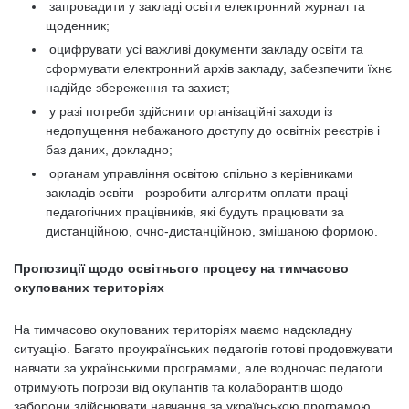
запровадити у закладі освіти електронний журнал та
щоденник;
оцифрувати усі важливі документи закладу освіти та
сформувати електронний архів закладу, забезпечити їхнє
надійде збереження та захист;
у разі потреби здійснити організаційні заходи із
недопущення небажаного доступу до освітніх реєстрів і
баз даних, докладно;
органам управління освітою спільно з керівниками
закладів освіти розробити алгоритм оплати праці
педагогічних працівників, які будуть працювати за
дистанційною, очно-дистанційною, змішаною формою.
Пропозиції щодо освітнього процесу на тимчасово
окупованих територіях
На тимчасово окупованих територіях маємо надскладну
ситуацію. Багато проукраїнських педагогів готові продовжувати
навчати за українськими програмами, але водночас педагоги
отримують погрози від окупантів та колаборантів щодо
заборони здійснювати навчання за українською програмою,