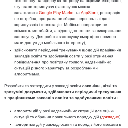
техногенну та ядерну катастрофу на окремій місцевості,
яку вкаже користувач (застосунок можна
завантажити
Google Play Market
та
AppStore
, реєстрація
не потрібна, програма не збирає персональні дані
користувачів і геолокацію. Мобільні оператори не
знімають мегабайти, а відповідно кошти за використання
застосунку. Для роботи застосунку смартфон повинен
мати доступ до мобільного інтернету);
здійснювати періодичні тренування щодо дій працівників
закладів освіти та здобувачів освіти у разі отримання
повідомлення про повітряну тривогу, надзвичайних
ситуацій різного характеру за розробленими
алгоритмами.
Розробити та затвердити у закладі освіти
лаконічні, чіткі та
зрозумілі документи, здійснювати періодичні тренування
з працівниками закладів освіти та здобувачами освіти :
алгоритм дій у разі надзвичайних ситуацій для оцінки
ситуації та обрання правильного порядку дій (
докладно
)
алгоритми дій у закладі освіти та поряд з його межами в